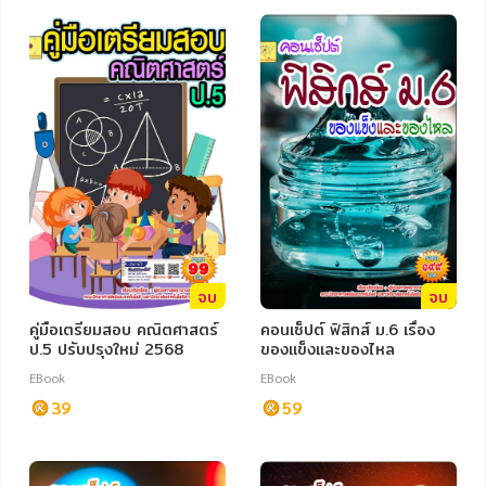
อาหาร สุขภาพ การแพทย์
ศิลปะ บันเทิง กีฬา ท่องเที่ยว
สังคม วัฒนธรรม การปกครอง ศาสนาและปรัชญา
ศาสนา และปรัชญา
กฎหมาย สัญญา ภาษี
การเงิน การลงทุน บริหาร
นิตยสาร หนังสือพิมพ์
จบ
จบ
ครอบครัว
คู่มือเตรียมสอบ คณิตศาสตร์
คอนเซ็ปต์ ฟิสิกส์ ม.6 เรื่อง
ป.5 ปรับปรุงใหม่ 2568
ของแข็งและของไหล
วรรณกรรม
EBook
EBook
การเกษตร ชีววิทยา
39
59
การเรียน การศึกษา
เทคโนโลยี การสื่อสาร วิทยาศาสตร์