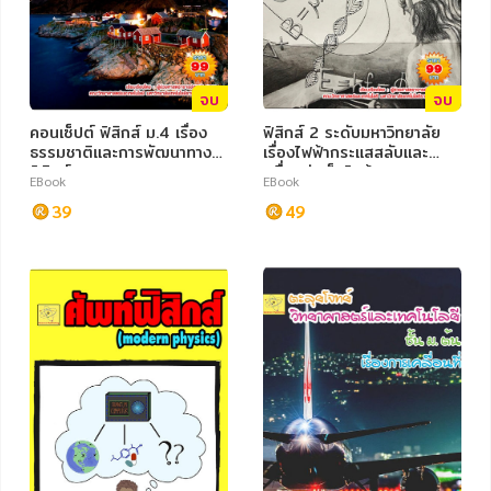
จบ
จบ
คอนเซ็ปต์ ฟิสิกส์ ม.4 เรื่อง
ฟิสิกส์ 2 ระดับมหาวิทยาลัย
ธรรมชาติและการพัฒนาทาง
เรื่องไฟฟ้ากระแสสลับและ
ฟิสิกส์
คลื่นแม่เหล็กไฟฟ้า
EBook
EBook
39
49