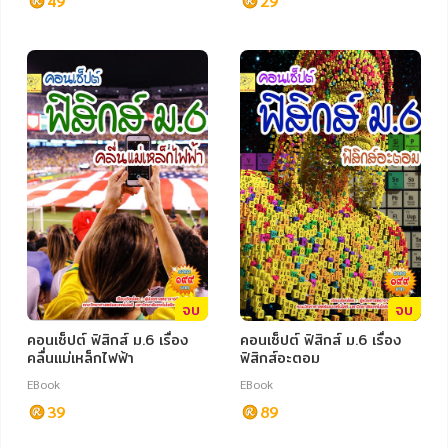
49
29
หมวดหมู่หนังสือ
หมวดหมู่ยอดนิยม
หนังสือออกใหม่
หนังสือยอดนิยม
หนังสือเช่า
อีบุ๊กอ่านฟรี
จบ
จบ
คอนเซ็ปต์ ฟิสิกส์ ม.6 เรื่อง
คอนเซ็ปต์ ฟิสิกส์ ม.6 เรื่อง
หนังสือเสียง
โปรโมชั่นลดราคา
คลื่นแม่เหล็กไฟฟ้า
ฟิสิกส์อะตอม
EBook
EBook
หมวดหมู่หนังสือ
39
89