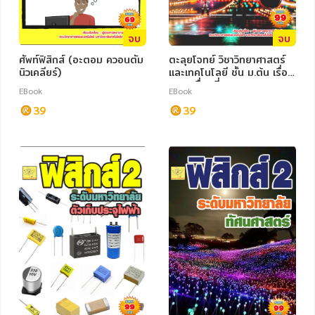
จบ
จบ
ศัพท์ฟิสิกส์ (อะตอม ควอนตัม
ตะลุยโจทย์ วิชาวิทยาศาสตร์
นิวเคลียร์)
และเทคโนโลยี ชั้น ม.ต้น เรื่อง
การเคลื่อนที่
EBook
EBook
39
39