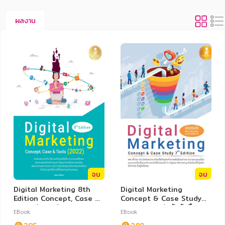
ผลงาน
จบ
จบ
Digital Marketing 8th
Digital Marketing
Edition Concept, Case &
Concept & Case Study
Tools (2022)
7th Edition (ฉบับรับมือ
EBook
EBook
New Normal หลัง COVID-