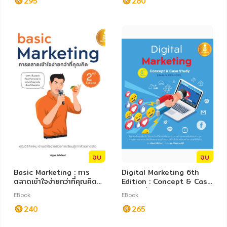
295
19)
280
หมวดหมู่หนังสือ
หมวดหมู่ยอดนิยม
หนังสือออกใหม่
หนังสือยอดนิยม
หนังสือเช่า
อีบุ๊กอ่านฟรี
จบ
จบ
Basic Marketing : การ
Digital Marketing 6th
หนังสือเสียง
โปรโมชั่นลดราคา
ตลาดเข้าใจง่ายกว่าที่คุณคิด
Edition : Concept & Case
2nd Edition
Study (Update 2019-
EBook
EBook
2020)
หมวดหมู่หนังสือ
240
265