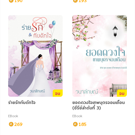
190
193
หมวดหมู่หนังสือ
หมวดหมู่ยอดนิยม
หนังสือออกใหม่
หนังสือยอดนิยม
หนังสือเช่า
อีบุ๊กอ่านฟรี
จบ
จบ
ร่ายรักกับดักใจ
ยอดดวงใจเทพบุตรจอมเถื่อน
หนังสือเสียง
โปรโมชั่นลดราคา
(ซีรีย์ลำดับที่ 3)
EBook
EBook
หมวดหมู่หนังสือ
269
185