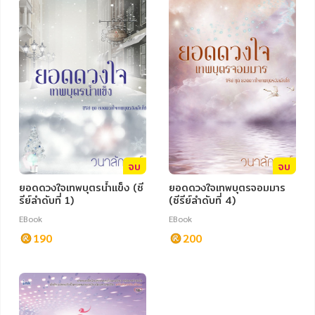
ภาษาศาสตร์
หนังสือเด็ก
การพัฒนาตนเอง
ความรู้ทั่วไป
การ์ตูนความรู้ การ์ตูน
การ์ตูนมังงะ (Manga)
จบ
จบ
ยอดดวงใจเทพบุตรน้ำแข็ง (ซี
ยอดดวงใจเทพบุตรจอมมาร
รีย์ลำดับที่ 1)
(ซีรีย์ลำดับที่ 4)
EBook
EBook
190
200