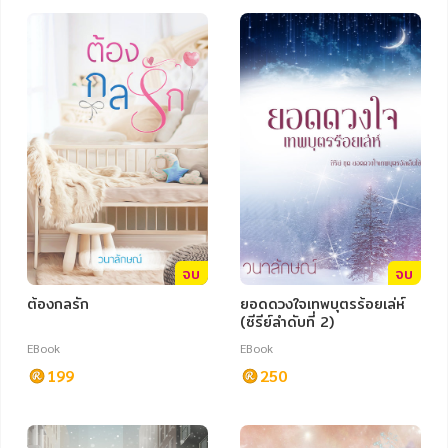
อาหาร สุขภาพ การแพทย์
ศิลปะ บันเทิง กีฬา ท่องเที่ยว
สังคม วัฒนธรรม การปกครอง ศาสนาและปรัชญา
ศาสนา และปรัชญา
กฎหมาย สัญญา ภาษี
การเงิน การลงทุน บริหาร
นิตยสาร หนังสือพิมพ์
จบ
จบ
ครอบครัว
ต้องกลรัก
ยอดดวงใจเทพบุตรร้อยเล่ห์
(ซีรีย์ลำดับที่ 2)
วรรณกรรม
EBook
EBook
การเกษตร ชีววิทยา
199
250
การเรียน การศึกษา
เทคโนโลยี การสื่อสาร วิทยาศาสตร์