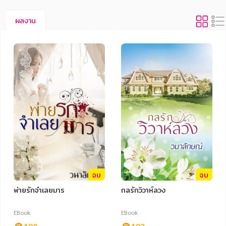
ผลงาน
จบ
จบ
พ่ายรักจำเลยมาร
กลรักวิวาห์ลวง
EBook
EBook