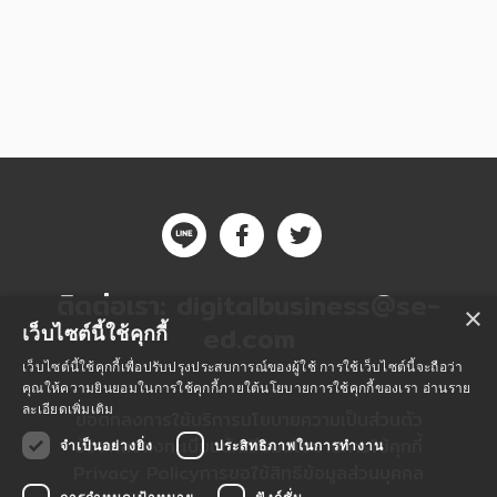
อาหาร สุขภาพ การแพทย์
ศิลปะ บันเทิง กีฬา ท่องเที่ยว
สังคม วัฒนธรรม การปกครอง ศาสนาและปรัชญา
ศาสนา และปรัชญา
กฎหมาย สัญญา ภาษี
การเงิน การลงทุน บริหาร
นิตยสาร หนังสือพิมพ์
ติดต่อเรา:
digitalbusiness@se-
×
ครอบครัว
ed.com
เว็บไซต์นี้ใช้คุกกี้
วรรณกรรม
เว็บไซต์นี้ใช้คุกกี้เพื่อปรับปรุงประสบการณ์ของผู้ใช้ การใช้เว็บไซต์นี้จะถือว่า
คุณให้ความยินยอมในการใช้คุกกี้ภายใต้นโยบายการใช้คุกกี้ของเรา
อ่านราย
การเกษตร ชีววิทยา
ละเอียดเพิ่มเติม
ข้อตกลงการใช้บริการ
นโยบายความเป็นส่วนตัว
ข้อตกลงลงทะเบียนนักเขียน
นโยบายการใช้คุกกี้
จำเป็นอย่างยิ่ง
ประสิทธิภาพในการทำงาน
การเรียน การศึกษา
Privacy Policy
การขอใช้สิทธิข้อมูลส่วนบุคคล
เทคโนโลยี การสื่อสาร วิทยาศาสตร์