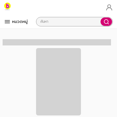
หมวดหมู่
book not found