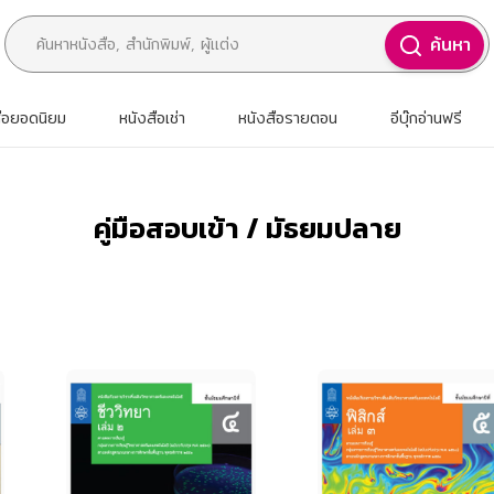
ค้นหา
สือยอดนิยม
หนังสือเช่า
หนังสือรายตอน
อีบุ๊กอ่านฟรี
คู่มือสอบเข้า / มัธยมปลาย