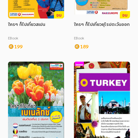
จบ
จบ
ใครๆ ก็ไปเที่ยวสเปน
ใครๆ ก็ไปเที่ยวยุโรปตะวันออก
EBook
EBook
199
189