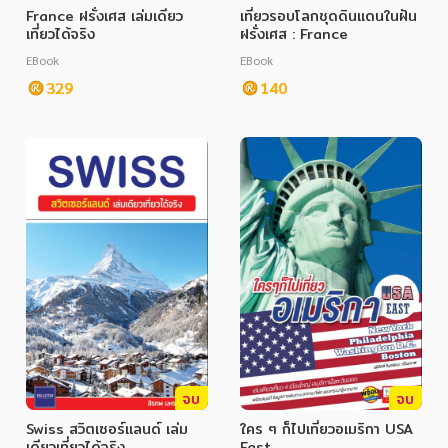
France ฝรั่งเศส เล่มเดียว
เที่ยวรอบโลกชุดดินแดนในฝัน
เที่ยวได้จริง
ฝรั่งเศส : France
ภาษาศาสตร์
EBook
EBook
หนังสือเด็ก
329
140
การพัฒนาตนเอง
ความรู้ทั่วไป
การ์ตูนความรู้ การ์ตูน
การ์ตูนมังงะ (Manga)
จบ
จบ
Swiss สวิตเซอร์แลนด์ เล่ม
ใคร ๆ ก็ไปเที่ยวอเมริกา USA
เดียวเที่ยวได้จริง
East