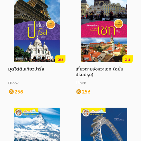
จบ
จบ
มุดใต้ดินเที่ยวปารีส
เที่ยวตามจังหวะเชก (ฉบับ
ปรับปรุง)
EBook
EBook
256
256