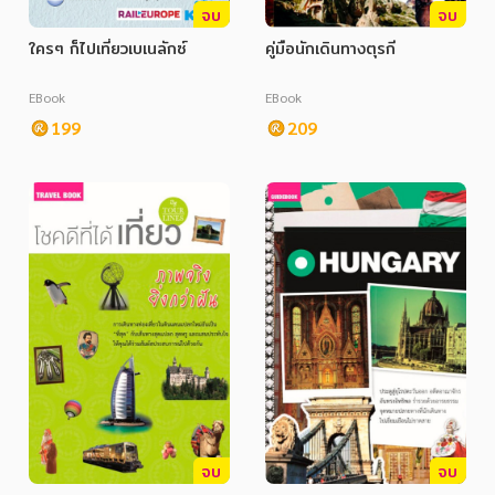
จบ
จบ
ใครๆ ก็ไปเที่ยวเบเนลักซ์
คู่มือนักเดินทางตุรกี
EBook
EBook
199
209
จบ
จบ