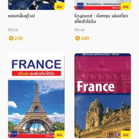
อาหาร สุขภาพ การแพทย์
จบ
จบ
ศิลปะ บันเทิง กีฬา ท่องเที่ยว
หอมกลิ่นยุโรป
England : อังกฤษ เล่มเดียว
เที่ยวได้จริง
สังคม วัฒนธรรม การปกครอง ศาสนาและปรัชญา
EBook
EBook
239
349
ศาสนา และปรัชญา
กฎหมาย สัญญา ภาษี
การเงิน การลงทุน บริหาร
นิตยสาร หนังสือพิมพ์
ครอบครัว
วรรณกรรม
การเกษตร ชีววิทยา
การเรียน การศึกษา
จบ
จบ
เทคโนโลยี การสื่อสาร วิทยาศาสตร์