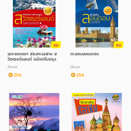
จบ
จบ
แตะยอดเขา ล่องทะเลสาบ ส
ตะลอนลอนดอน
วิตเซอร์แลนด์ ฉบับปรับปรุง
EBook
EBook
256
256