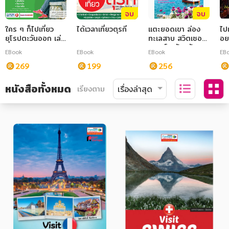
จบ
จบ
ใคร ๆ ก็ไปเที่ยว
ได้เวลาเที่ยวตุรกี
แตะยอดเขา ล่อง
ไป
ยุโรปตะวันออก เล่ม
ทะเลสาบ สวิตเซอร์
อย
2
แลนด์ ฉบับปรับปรุง
EBook
EBook
EBook
EB
269
199
256
หนังสือทั้งหมด
เรียงตาม