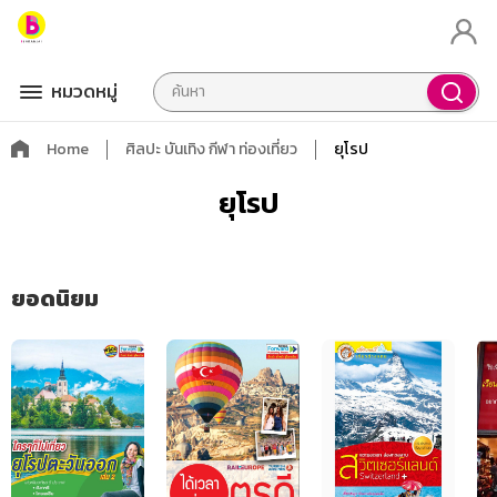
หมวดหมู่
Home
ศิลปะ บันเทิง กีฬา ท่องเที่ยว
ยุโรป
ยุโรป
ยอดนิยม