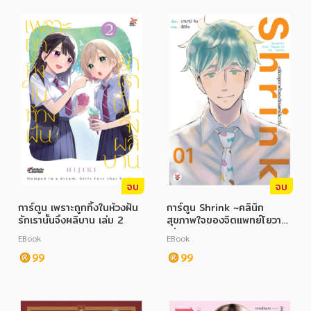
จบ
จบ
การ์ตูน เพราะถูกทิ้งในห้วงฝัน
การ์ตูน Shrink ~คลินิก
รักเรานั้นจึงผลิบาน เล่ม 2
สุขภาพใจของจิตแพทย์โยวาอิ~
เล่ม 1
EBook
EBook
99
99