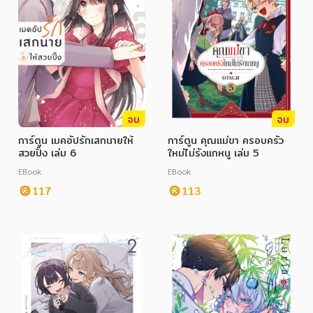
จบ
จบ
การ์ตูน เมคอัปรักเสกนายให้
การ์ตูน คุณแม่ขา ครอบครัว
สวยปิ๊ง เล่ม 6
ใหม่ไม่รังแกหนู เล่ม 5
EBook
EBook
117
113