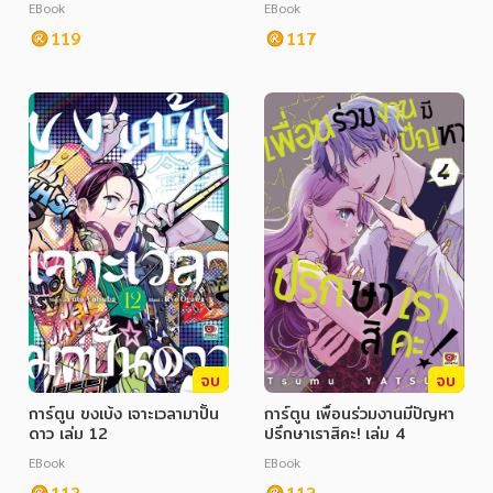
EBook
EBook
119
117
จบ
จบ
การ์ตูน ขงเบ้ง เจาะเวลามาปั้น
การ์ตูน เพื่อนร่วมงานมีปัญหา
ดาว เล่ม 12
ปรึกษาเราสิคะ! เล่ม 4
EBook
EBook
113
113