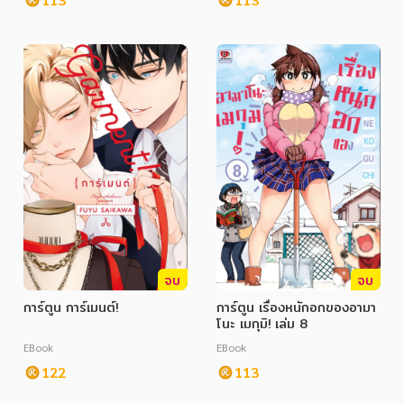
จบ
จบ
การ์ตูน การ์เมนต์!
การ์ตูน เรื่องหนักอกของอามา
โนะ เมกุมิ! เล่ม 8
EBook
EBook
122
113