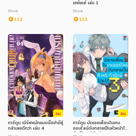
เฮย์เซย์ เล่ม 1
EBook
EBook
113
113
จบ
จบ
การ์ตูน เนิร์ฟหนักแบบนี้อย่ามีผู้
การ์ตูน นัดเจอเพื่อนในเกม
กล้าเลยดีกว่า เล่ม 4
ออนไลน์ดันกลายเป็นหัวหน้าใจ
ยักษ์ไปซะได้ เล่ม 3