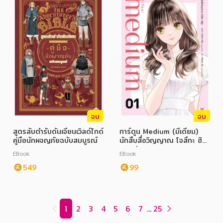
จบ
จบ
สูตรลับตำรับดันเจียนเวิลด์ไกด์
การ์ตูน Medium (มีเดียม)
คู่มือนักผจญภัยฉบับสมบูรณ์
นักสืบสื่อวิญญาณ โจสึกะ ฮิ
ซุย เล่ม 1
EBook
EBook
549
99
1
2
3
4
5
6
7
...
25