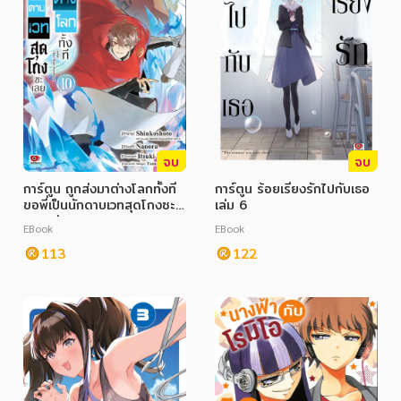
อาหาร สุขภาพ การแพทย์
ศิลปะ บันเทิง กีฬา ท่องเที่ยว
สังคม วัฒนธรรม การปกครอง ศาสนาและปรัชญา
ศาสนา และปรัชญา
กฎหมาย สัญญา ภาษี
จบ
จบ
การเงิน การลงทุน บริหาร
การ์ตูน ถูกส่งมาต่างโลกทั้งที
การ์ตูน ร้อยเรียงรักไปกับเธอ
ขอพี่เป็นนักดาบเวทสุดโกงซะ
เล่ม 6
นิตยสาร หนังสือพิมพ์
เลย เล่ม 10
EBook
EBook
113
122
ครอบครัว
วรรณกรรม
การเกษตร ชีววิทยา
การเรียน การศึกษา
เทคโนโลยี การสื่อสาร วิทยาศาสตร์