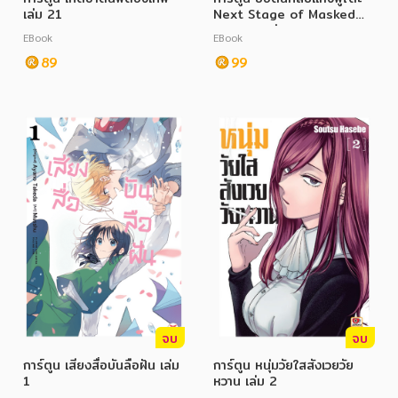
เล่ม 21
Next Stage of Masked
Rider W เล่ม 14
EBook
EBook
89
99
จบ
จบ
การ์ตูน เสียงสื่อบันลือฝัน เล่ม
การ์ตูน หนุ่มวัยใสสังเวยวัย
1
หวาน เล่ม 2