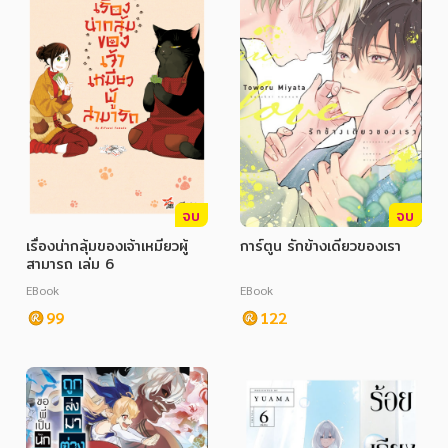
หมวดหมู่หนังสือ
จบ
จบ
หมวดหมู่ยอดนิยม
เรื่องน่ากลุ้มของเจ้าเหมียวผู้
การ์ตูน รักข้างเดียวของเรา
สามารถ เล่ม 6
EBook
EBook
หนังสือออกใหม่
หนังสือยอดนิยม
หนังสือเช่า
อีบุ๊กอ่านฟรี
99
122
หนังสือเสียง
โปรโมชั่นลดราคา
หมวดหมู่หนังสือ