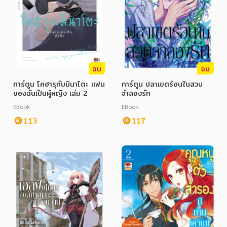
จบ
จบ
การ์ตูน โคฮารุกับมินาโตะ แฟน
การ์ตูน ปลาเขตร้อนในสวน
ของฉันเป็นผู้หญิง เล่ม 2
จำลองรัก
EBook
EBook
113
117