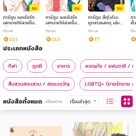
จบ
จบ
จบ
การ์ตูน เมคอัปรัก
การ์ตูน เมคอัปรัก
การ์ตูน สึกุโมโมะ
กา
เสกนายให้สวยปิ๊ง
เสกนายให้สวยปิ๊ง
ภูตสาวแสบดุ เล่ม
ชั้
เล่ม 1
เล่ม 2
15
เทพ
EBook
EBook
EBook
EB
113
113
77
ประเภทหนังสือ
กีฬา
ภูตผี
อาหาร
ผจญภัย / แฟนตาซี / แอ
สืบสวนสอบสวน / สยองขวัญ
LGBTQ+ (ชายรักชาย / 
หนังสือทั้งหมด
เรียงตาม