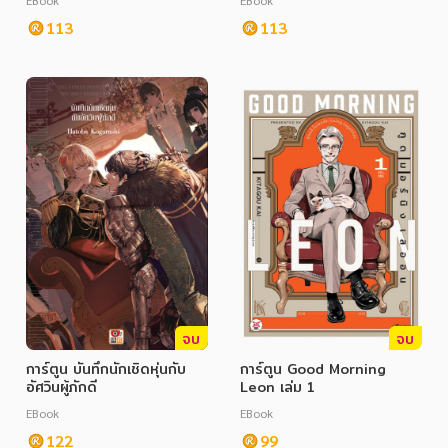
EBook
EBook
113
113
จบ
จบ
การ์ตูน บันทึกนักเชิดหุ่นกับ
การ์ตูน Good Morning
อัศวินผู้ภักดี
Leon เล่ม 1
EBook
EBook
122
99