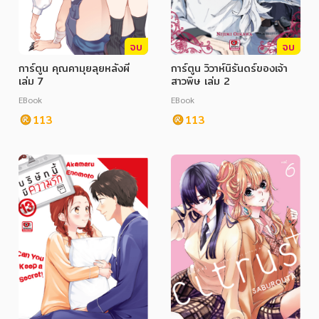
จบ
จบ
การ์ตูน คุณคามุยลุยหลังผี
การ์ตูน วิวาห์นิรันดร์ของเจ้า
เล่ม 7
สาวพิษ เล่ม 2
EBook
EBook
113
113