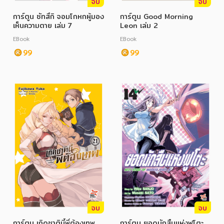
จบ
จบ
การ์ตูน ซัทสึกิ จอมโกหกผู้มอง
การ์ตูน Good Morning
เห็นความตาย เล่ม 7
Leon เล่ม 2
EBook
EBook
99
99
จบ
จบ
การ์ตูน เกิดชาตินี้พี่ต้องเทพ
การ์ตูน ยอดนักสืบแห่งฟูโตะ