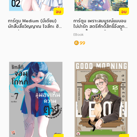
จบ
จบ
การ์ตูน Medium (มีเดียม)
การ์ตูน เพราะสมบูรณ์แบบจน
นักสืบสื่อวิญญาณ โจสึกะ ฮิ
ไม่น่ารัก สตรีศักดิ์สิทธิ์จึงถูก
ซุย เล่ม 2
ถอนหมั้นและขายไปอาณาจักร
EBook
ข้างเคียง เล่ม 5
99