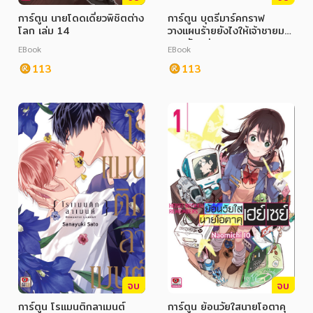
การ์ตูน นายโดดเดี่ยวพิชิตต่าง
การ์ตูน บุตรีมาร์คกราฟ
โลก เล่ม 14
วางแผนร้ายยังไงให้เจ้าชายมา
หลงรัก เล่ม 2
EBook
EBook
113
113
จบ
จบ
การ์ตูน โรแมนติกลาเมนต์
การ์ตูน ย้อนวัยใสนายโอตาคุ