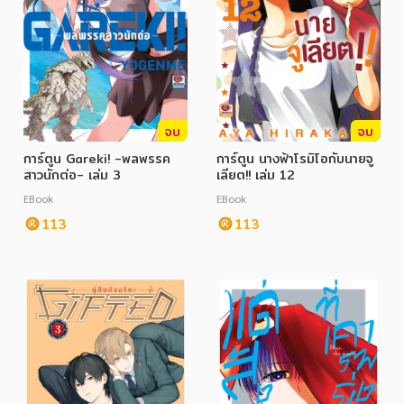
ภาษาศาสตร์
หนังสือเด็ก
การพัฒนาตนเอง
จบ
จบ
ความรู้ทั่วไป
การ์ตูน Gareki! -พลพรรค
การ์ตูน นางฟ้าโรมิโอกับนายจู
สาวนักต่อ- เล่ม 3
เลียต!! เล่ม 12
การ์ตูนความรู้ การ์ตูน
EBook
EBook
การ์ตูนมังงะ (Manga)
113
113