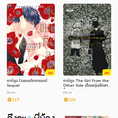
จบ
จบ
การ์ตูน โรแมนติกลาเมนต์
การ์ตูน The Girl From the
Sequel
Other Side เด็กหญิงอีกฟาก
ฝั่ง เล่ม 11 (จบ)
EBook
EBook
117
215