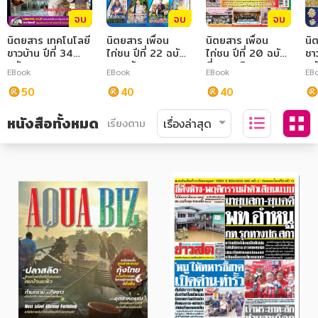
จบ
จบ
จบ
นิตยสาร เทคโนโลยี
นิตยสาร เพื่อน
นิตยสาร เพื่อน
นิ
ชาวบ้าน ปีที่ 34
ไก่ชน ปีที่ 22 ฉบับที่
ไก่ชน ปีที่ 20 ฉบับ
ชาว
ฉบับ 753 ตุลาคม
451 ธันวาคม
ที่ 435 สิงหาคม
ฉบ
EBook
EBook
EBook
EB
2564
2564
2563
กร
50
40
40
หนังสือทั้งหมด
เรียงตาม