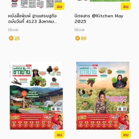
อาหาร สุขภาพ การแพทย์
จบ
จบ
ศิลปะ บันเทิง กีฬา ท่องเที่ยว
หนังสือพิมพ์ ฐานเศรษฐกิจ
นิตยสาร @Kitchen May
ฉบับวันที่ 4123 สิงหาคม
2025
สังคม วัฒนธรรม การปกครอง ศาสนาและปรัชญา
2568
EBook
EBook
25
89
ศาสนา และปรัชญา
กฎหมาย สัญญา ภาษี
การเงิน การลงทุน บริหาร
นิตยสาร หนังสือพิมพ์
ครอบครัว
วรรณกรรม
การเกษตร ชีววิทยา
การเรียน การศึกษา
จบ
จบ
เทคโนโลยี การสื่อสาร วิทยาศาสตร์