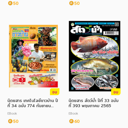
50
50
จบ
จบ
นิตยสาร เทคโนโลยีชาวบ้าน ปี
นิตยสาร สัตว์น้ำ ปีที่ 33 ฉบับ
ที่ 34 ฉบับ 774 กันยายน
ที่ 393 พฤษภาคม 2565
2565
EBook
EBook
50
60