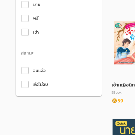
ขาย
ฟรี
เช่า
สถานะ
จบแล้ว
ยังไม่จบ
เจ้าหญิงนิ
ng Beaut
EBook
59