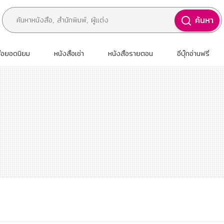
ค้นหา
สือยอดนิยม
หนังสือเช่า
หนังสือรายตอน
อีบุ๊กอ่านฟรี