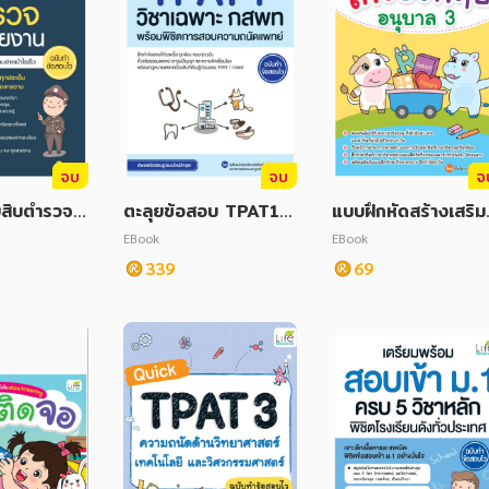
จบ
จบ
จ
สิบตำรวจ
ตะลุยข้อสอบ TPAT1 วิ
แบบฝึกหัดสร้างเสริมท
 ฉบับทำข้อส
ชาเฉพาะ กสพท พร้อม
กษะพัฒนาสมอง เก่งอ
EBook
EBook
พิชิตการสอบความถนัด
งกฤษ อนุบาล 3
339
69
แพทย์ ฉบับทำข้อสอบไ
ว