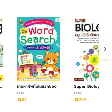
บ
50
เกมหาศัพท์เล่มแรกของห
Super Biology สรุปเ
นู My First Word Sear
มชีววิทยา มัธยมปลาย
EBook
EBook
ch คำศัพท์ระดับชั้น ป.1-
69
209
ป.3