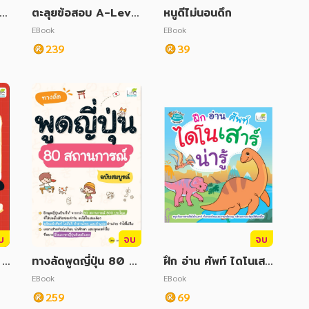
ระ
ตะลุยข้อสอบ A-Level
หนูดีไม่นอนดึก
์ใ
Math 1 เตรียมเข้ามหา
EBook
EBook
บพ
วิทยาลัย ฉบับทำข้อสอ
239
39
บไว
บ
จบ
จบ
พิ
ทางลัดพูดญี่ปุ่น 80 ส
ฝึก อ่าน ศัพท์ ไดโนเสา
 ฉ
ถานการณ์ ฉบับสมบูรณ์
ร์น่ารู้
EBook
EBook
259
69