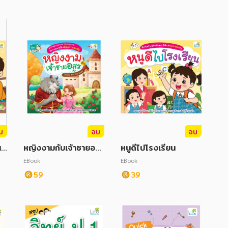
บ
จบ
จบ
นอ
หญิงงามกับเจ้าชายอสู
หนูดีไปโรงเรียน
ร
EBook
EBook
59
39