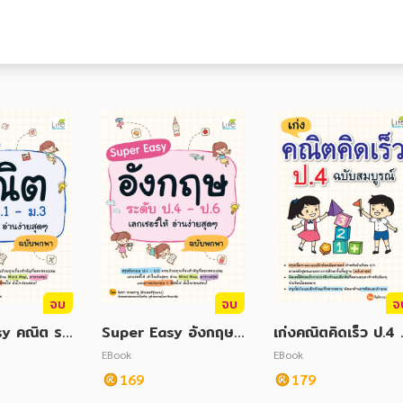
จบ
จบ
จ
y คณิต ระ
Super Easy อังกฤษ
เก่งคณิตคิดเร็ว ป.4 
3 เลกเชอร์ใ
ระดับ ป.4-ป.6 เลกเชอ
บับสมบูรณ์
EBook
EBook
สุด ๆ ฉบับพ
ร์ให้ อ่านง่ายสุด ๆ ฉบั
169
179
บพกพา