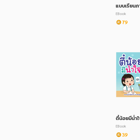
แบบเรียนภ
ออกเสียงสำ
EBook
ย
79
ตี๋น้อยมีน้ำ
EBook
39