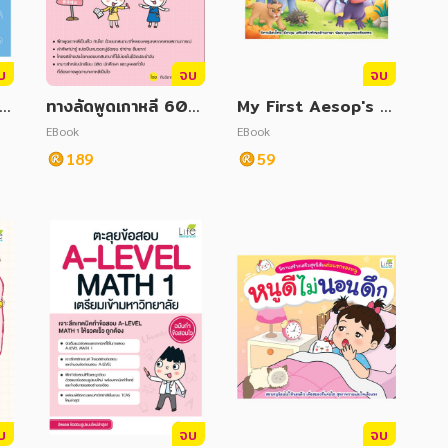
บ
จบ
จบ
ทางลัดพูดเกาหลี 60 ชั่
My First Aesop's F
พิ
วโมง ฉบับพูดทันใจ
able Series นิทานอีส
EBook
EBook
เ
ปเล่มแรกของหนู ค้างค
189
59
าวเลือกข้าง The Bat
Who Takes Sides
บ
จบ
จบ