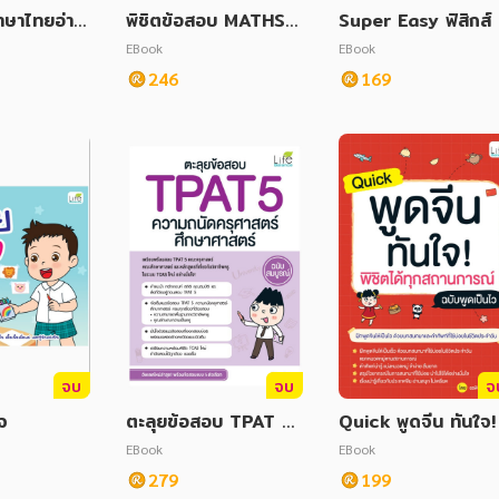
าษาไทยอ่าน
พิชิตข้อสอบ MATHS
Super Easy ฟิสิกส์ 
หรับหนูน้อ
ม.3 สอบเข้า ม.4 ฉบับ
ดับ ม.4-ม.6 เลกเชอร
EBook
EBook
ทำข้อสอบไว
ห้ อ่านง่ายสุด ๆ ฉบั
246
169
กพา
จบ
จบ
จ
ใจ
ตะลุยข้อสอบ TPAT 5
Quick พูดจีน ทันใจ! 
ความถนัดครุศาสตร์ ศึ
ชิตได้ทุกสถานการณ์
EBook
EBook
กษาศาสตร์ ฉบับสมบูร
บับพูดเป็นไว
279
199
ณ์