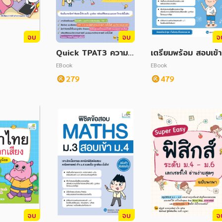
จบ
จบ
จ
Quick TPAT3 ความถ
เตรียมพร้อม สอบเข้า
นัดด้านวิทยาศาสตร์ เท
ม.1 ครบ 5 วิชาหลัก 
EBook
EBook
คโนโลยีและวิศวกรรมศ
ชิตโรงเรียนดังทั่วประ
279
479
าสตร์ ฉบับทำข้อสอบไว
ทศ ฉบับทำข้อสอบไว
จบ
จบ
จ