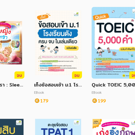
จบ
จบ
จ
ทรา : Sleepi
เก็งข้อสอบเข้า ม.1 โรง
Quick TOEIC 5,0
y
เรียนดังครบจบในเล่มเ
0 คำ ฉบับจำศัพท์ไว
EBook
EBook
ดียว ฉบับเร่งรัด
179
199