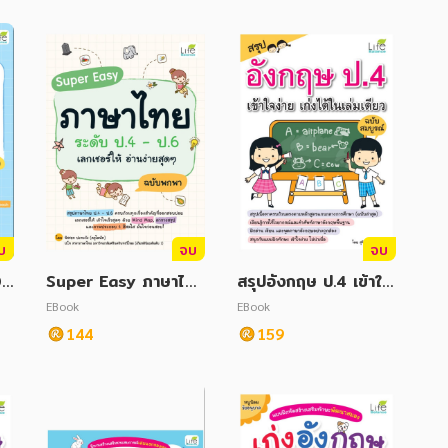
บ
จบ
จบ
0
Super Easy ภาษาไท
สรุปอังกฤษ ป.4 เข้าใจ
ย ระดับ ป.4-ป.6 เลกเ
ง่าย เก่งได้ในเล่มเดียว
EBook
EBook
ชอร์ให้ อ่านง่ายสุด ๆ
ฉบับสมบูรณ์
144
159
ฉบับพกพา