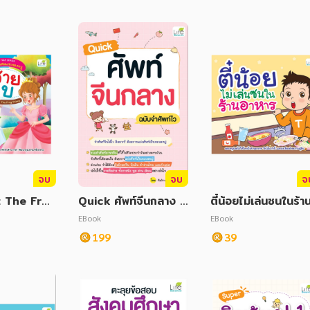
จบ
จบ
จ
 : The Fro
Quick ศัพท์จีนกลาง ฉ
ตี๋น้อยไม่เล่นซนในร้า
บับจำศัพท์ไว
าหาร
EBook
EBook
199
39