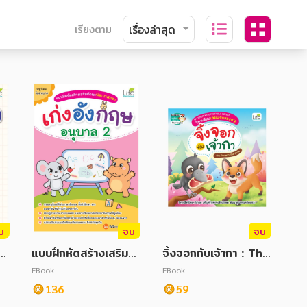
เรียงตาม
บ
จบ
จบ
ฉ
แบบฝึกหัดสร้างเสริมทั
จิ้งจอกกับเจ้ากา : The
กษะพัฒนาสมอง เก่งอั
Fox and The Crow
EBook
EBook
งกฤษ อนุบาล 2
136
59