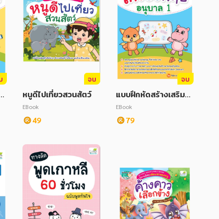
บ
จบ
จบ
ั
หนูดีไปเที่ยวสวนสัตว์
แบบฝึกหัดสร้างเสริมทั
ั
กษะพัฒนาสมอง เก่งอั
EBook
EBook
งกฤษ อนุบาล 1
49
79