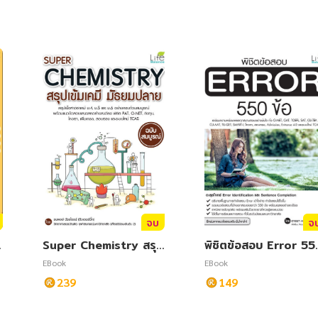
จบ
จ
ด
Super Chemistry สรุป
พิชิตข้อสอบ Error 5
เข้มเคมี มัธยมปลาย ฉบับ
ข้อ
EBook
EBook
สมบูรณ์
239
149