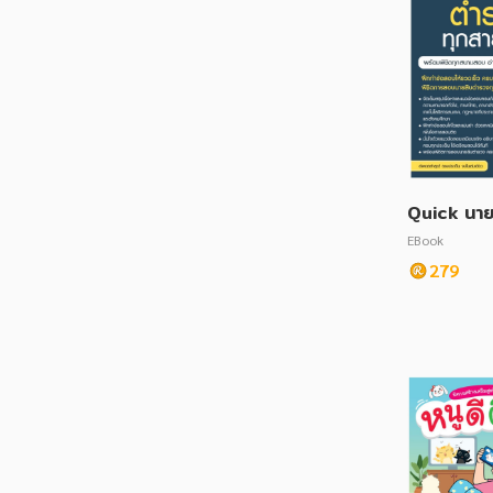
Quick นาย
ทุกสายงาน
EBook
อบไว
279