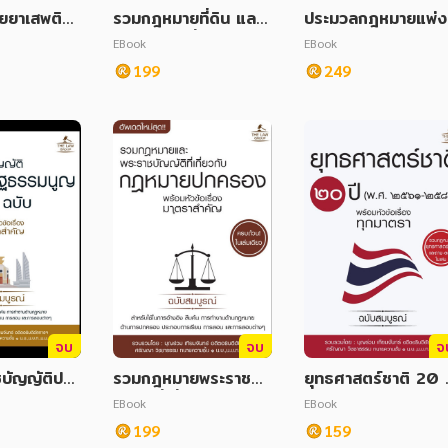
ยยาเสพติด
รวมกฎหมายที่ดิน และ
ประมวลกฎหมายแพ่ง
บัญญัติยาเ
พ.ร.บ. ภาษีที่ดินและสิ่ง
ละพาณิชย์ พร้อมหัวข
EBook
EBook
ษ พร้อมหัว
ปลูกสร้าง พร้อมหัวข้อเ
เรื่องทุกมาตรา ฉบับ
199
249
าตราสำคัญ ฉ
รื่องมาตราสำคัญ ฉบับ
บูรณ์
สมบูรณ์
จบ
จบ
จ
บัญญัติประ
รวมกฎหมายพระราชบั
ยุทธศาสตร์ชาติ 20 ป
รมนูญ 10 ฉ
ญญัติที่เกี่ยวกับกฎหมา
(พ.ศ. 2561-2580)
EBook
EBook
วข้อเรื่องมา
ยปกครอง พร้อมหัวข้อ
ร้อมหัวข้อเรื่องทุกมา
199
159
ฉบับสมบูร
เรื่องมาตราสำคัญ ฉบับ
รา ฉบับสมบูรณ์