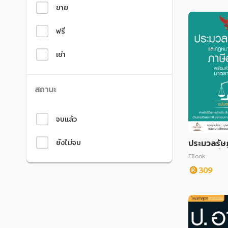
ขาย
ฟรี
เช่า
สถานะ
จบแล้ว
ยังไม่จบ
ประมวลรัษ
ฎหมายเกี่ย
EBook
ร พร้อมหัว
309
ราสำคัญ ฉ