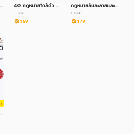
แ
40 กฎหมายใกล้ตัว รู้ไ
กฎหมายล้มละลายและก
้อ
ว้ไม่ถูกเอาเปรียบ!!
ารฟื้นฟูกิจการ พร้อมหั
EBook
EBook
สม
วข้อเรื่องมาตราสำคัญ
169
179
ฉบับสมบูรณ์
บ
ี
 พ
ต