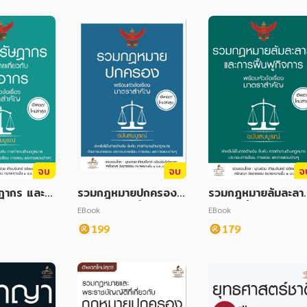
อเรื่องทุกมาตรา ฉบับส
ฉบับสมบูรณ์
มบูรณ์
จบ
จบ
จ
ฎากร และก
รวมกฎหมายปกครอง
รวมกฎหมายล้มละลา
วกับภาษีอาก
พร้อมหัวข้อเรื่องมาตรา
และการฟื้นฟูกิจการ พ
EBook
EBook
ข้อเรื่องมาต
สำคัญ ฉบับสมบูรณ์
อมหัวข้อเรื่องมาตรา
199
179
บับสมบูรณ์
คัญ ฉบับสมบูรณ์