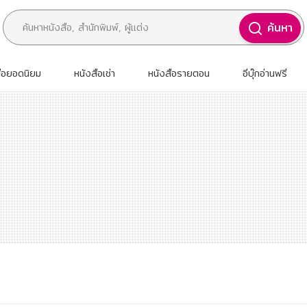
ค้นหา
สือยอดนิยม
หนังสือเช่า
หนังสือรายตอน
อีบุ๊กอ่านฟรี