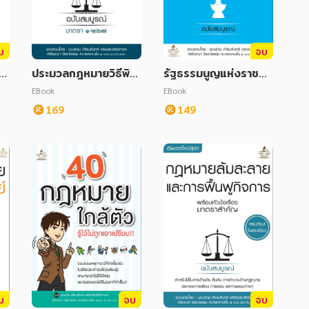
บ
จบ
จ
ประมวลกฎหมายวิธีพิจ
รัฐธรรมนูญแห่งราชอา
ม
ารณาความอาญา พร้อ
ณาจักรไทย พุทธศักรา
EBook
EBook
 ฉ
มหัวข้อเรื่องทุกมาตรา
ช 2560 พร้อมหัวข้อเ
169
149
ฉบับสมบูรณ์
รื่องทุกมาตรา ฉบับสม
บูรณ์
บ
จบ
จบ