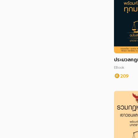
ประมวลกฎ
พร้อมหัวข้อ
EBook
ตรา ฉบับส
209