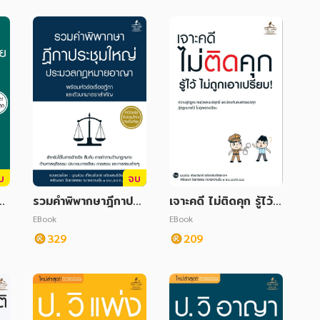
ฉบับสมบูรณ์
บสมบูรณ์
บ
จบ
ย
รวมคำพิพากษาฎีกาประ
เจาะคดี ไม่ติดคุก รู้ไว้ ไ
ร้
ชุมใหญ่ ประมวลกฎหม
ม่ถูกเอาเปรียบ
EBook
EBook
สำ
ายอาญา พร้อมหัวข้อเรื่
329
209
องฎีกาและตัวบทมาตรา
สำคัญ