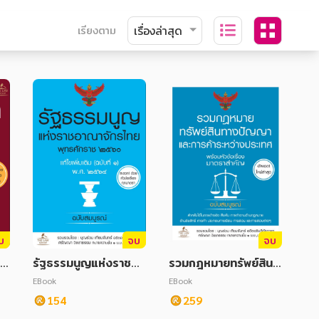
เรียงตาม
บ
จบ
จบ
า
รัฐธรรมนูญแห่งราชอา
รวมกฎหมายทรัพย์สินท
ธี
ณาจักรไทย พุทธศักรา
างปัญญาและการค้าระห
EBook
EBook
ร้
ช 2560 แก้ไขเพิ่มเติม
ว่างประเทศ พร้อมหัวข้
154
259
รา
(ฉบับที่ 1) พ.ศ. 2564
อเรื่องมาตราสำคัญ ฉบั