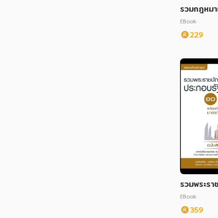
รวมกฎหมา
และพระราช
EBook
สพติดให้โท
229
ข้อเรื่องม
บับสมบูรณ์
รวมพระราช
กอบรัฐธร
EBook
บับ พร้อมหั
359
ตราสำคัญ 