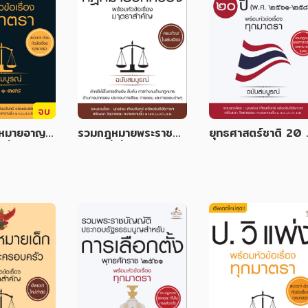
จบ
หมายอาญา
รวมกฎหมายพระราชบั
ยุทธศาสตร์ชาติ 20 ป
เรื่องทุกมา
ญญัติที่เกี่ยวกับกฎหมา
(พ.ศ. 2561-2580)
มบูรณ์
ยปกครอง พร้อมหัวข้อ
ร้อมหัวข้อเรื่องทุกมา
เรื่องมาตราสำคัญ ฉบับ
รา ฉบับสมบูรณ์
สมบูรณ์