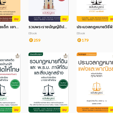
จบ
จบ
จ
เด็ก เยาว
รวมพระราชบัญญัติประ
ประมวลกฎหมายวิธีพิ
ครัว พร้อ
กอบรัฐธรรมนูญสำหรับ
ารณาความแพ่ง พร้อ
EBook
EBook
องมาตราสำคั
การเลือกตั้ง พุทธศักรา
หัวข้อเรื่องทุกมาตรา
259
179
ูรณ์
ช 2561 พร้อมหัวข้อเรื่
บับสมบูรณ์
องทุกมาตรา ฉบับสมบู
รณ์
จบ
จบ
จ