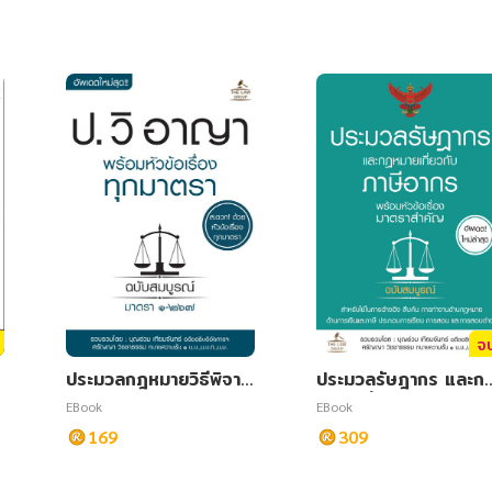
จ
ประมวลกฎหมายวิธีพิจาร
ประมวลรัษฎากร และก
ณาความอาญา พร้อมหัวข้
หมายเกี่ยวกับภาษีอากร
EBook
EBook
อเรื่องทุกมาตรา ฉบับสม
พร้อมหัวข้อเรื่องมาตรา
169
309
บูรณ์
สำคัญ ฉบับสมบูรณ์