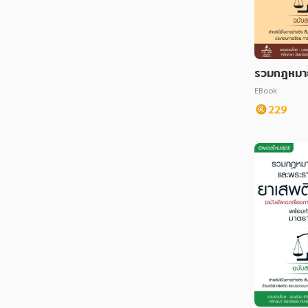
รวมกฎหมาย
ชนและครอบ
EBook
มหัวข้อเรื่
229
ญ ฉบับสมบ