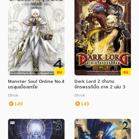
ภาษาศาสตร์
หนังสือเด็ก
การพัฒนาตนเอง
ความรู้ทั่วไป
การ์ตูนความรู้ การ์ตูน
จบ
จบ
การ์ตูนมังงะ (Manga)
Monster Soul Online No.4
Dark Lord 2 ตำนาน
มรสุมเมืองเกรีย
จักรพรรดิมืด ภาค 2 เล่ม 3
EBook
EBook
149
149