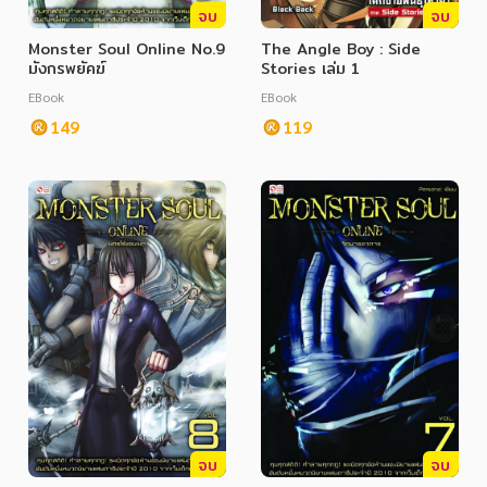
จบ
จบ
Monster Soul Online No.9
The Angle Boy : Side
มังกรพยัคฆ์
Stories เล่ม 1
EBook
EBook
149
119
จบ
จบ