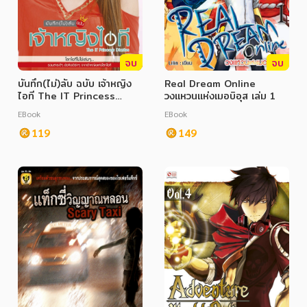
จบ
จบ
บันทึก(ไม่)ลับ ฉบับ เจ้าหญิง
Real Dream Online
ไอที The IT Princess
วงแหวนแห่งเมอบิอุส เล่ม 1
Diaries
EBook
EBook
119
149