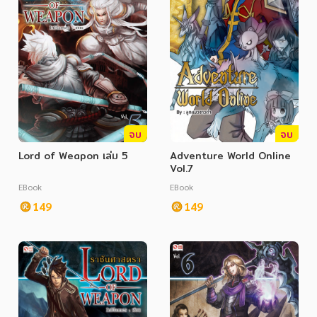
จบ
จบ
Lord of Weapon เล่ม 5
Adventure World Online
Vol.7
EBook
EBook
149
149