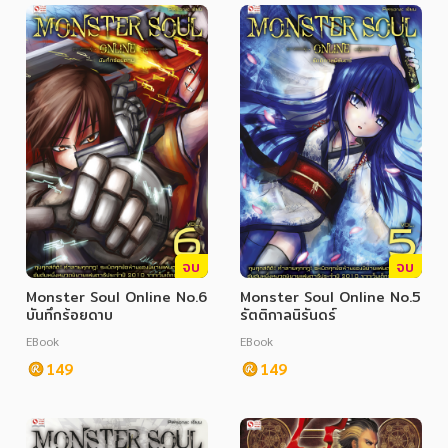
อาหาร สุขภาพ การแพทย์
ศิลปะ บันเทิง กีฬา ท่องเที่ยว
สังคม วัฒนธรรม การปกครอง ศาสนาและปรัชญา
ศาสนา และปรัชญา
กฎหมาย สัญญา ภาษี
การเงิน การลงทุน บริหาร
นิตยสาร หนังสือพิมพ์
จบ
จบ
ครอบครัว
Monster Soul Online No.6
Monster Soul Online No.5
บันทึกร้อยดาบ
รัตติกาลนิรันดร์
วรรณกรรม
EBook
EBook
การเกษตร ชีววิทยา
149
149
การเรียน การศึกษา
เทคโนโลยี การสื่อสาร วิทยาศาสตร์