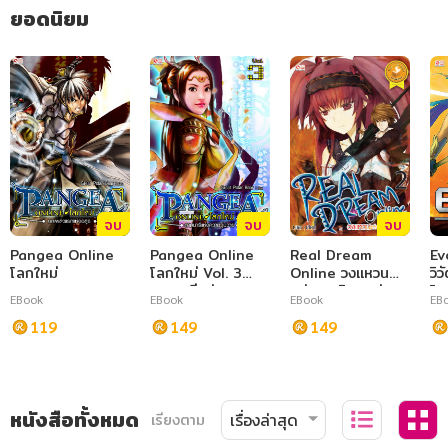
ยอดนิยม
จบ
จบ
จบ
Pangea Online
Pangea Online
Real Dream
Ev
โลกใหม่
โลกใหม่ Vol. 3
Online วงแหวน
วิ
สามนารีแห่งความ
แห่งเมอบิอุส เล่ม 2
โล
EBook
EBook
EBook
EB
วุ่นวาย
119
149
149
หนังสือทั้งหมด
เรียงตาม