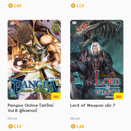
149
119
จบ
จบ
Pangea Online โลกใหม่
Lord of Weapon เล่ม 7
Vol.8 สู่หิมพานต์
EBook
EBook
119
149