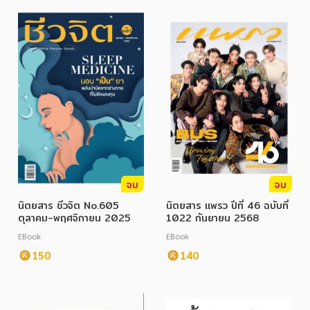
อาหาร สุขภาพ การแพทย์
ศิลปะ บันเทิง กีฬา ท่องเที่ยว
สังคม วัฒนธรรม การปกครอง ศาสนาและปรัชญา
ศาสนา และปรัชญา
กฎหมาย สัญญา ภาษี
การเงิน การลงทุน บริหาร
นิตยสาร หนังสือพิมพ์
จบ
จบ
ครอบครัว
นิตยสาร ชีวจิต No.605
นิตยสาร แพรว ปีที่ 46 ฉบับที่
ตุลาคม-พฤศจิกายน 2025
1022 กันยายน 2568
วรรณกรรม
EBook
EBook
การเกษตร ชีววิทยา
150
140
การเรียน การศึกษา
เทคโนโลยี การสื่อสาร วิทยาศาสตร์