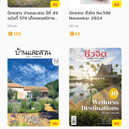
จบ
จบ
นิตยสาร บ้านและสวน ปีที่ 49
นิตยสาร ชีวจิต No.599
ฉบับที่ 579 เดือนพฤศจิกายน
November 2024
2567
EBook
EBook
150
69
จบ
จบ