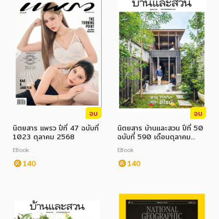
ภาษาศาสตร์
หนังสือเด็ก
การพัฒนาตนเอง
ความรู้ทั่วไป
การ์ตูนความรู้ การ์ตูน
จบ
จบ
การ์ตูนมังงะ (Manga)
นิตยสาร แพรว ปีที่ 47 ฉบับที่
นิตยสาร บ้านและสวน ปีที่ 50
1023 ตุลาคม 2568
ฉบับที่ 590 เดือนตุลาคม
2568
EBook
EBook
140
140