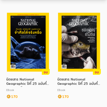
หมวดหมู่หนังสือ
หมวดหมู่ยอดนิยม
หนังสือออกใหม่
หนังสือยอดนิยม
หนังสือเช่า
อีบุ๊กอ่านฟรี
จบ
จบ
นิตยสาร National
นิตยสาร National
หนังสือเสียง
โปรโมชั่นลดราคา
Geographic ปีที่ 25 ฉบับที่
Geographic ปีที่ 25 ฉบับที่
292 พฤศจิกายน 2568
291 ตุลาคม 2568
EBook
EBook
170
170
หมวดหมู่หนังสือ