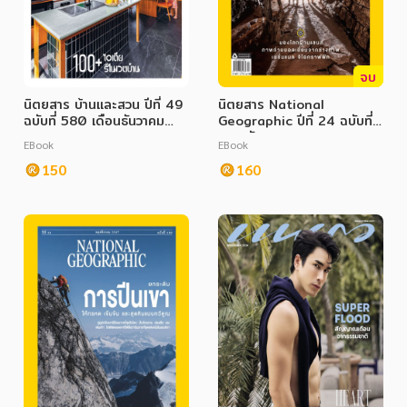
จบ
นิตยสาร บ้านและสวน ปีที่ 49
นิตยสาร National
ฉบับที่ 580 เดือนธันวาคม
Geographic ปีที่ 24 ฉบับที่
2567
281 ธันวาคม 2567
EBook
EBook
150
160