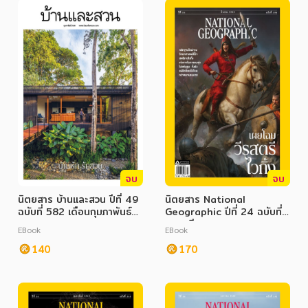
จบ
จบ
นิตยสาร บ้านและสวน ปีที่ 49
นิตยสาร National
ฉบับที่ 582 เดือนกุมภาพันธ์
Geographic ปีที่ 24 ฉบับที่
2568
284 มีนาคม 2568
EBook
EBook
140
170