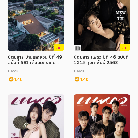
จบ
จบ
นิตยสาร บ้านและสวน ปีที่ 49
นิตยสาร แพรว ปีที่ 46 ฉบับที่
ฉบับที่ 581 เดือนมกราคม
1015 กุมภาพันธ์ 2568
2568
EBook
EBook
140
140