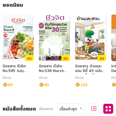
ยอดนิยม
จบ
จบ
จบ
นิตยสาร ชีวจิต
นิตยสาร ชีวจิต
นิตยสาร บ้านและ
In
No.595 July
No.538 March
สวน ปีที่ 45 ฉบับที่
De
2024
2021
535 เดือนมีนาคม
ตก
EBook
EBook
EBook
EB
2564
69
60
120
หนังสือทั้งหมด
เรียงตาม