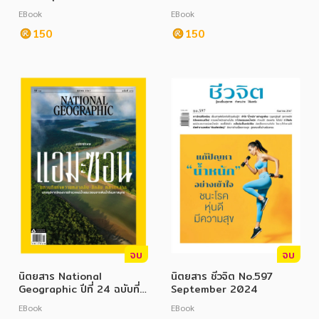
EBook
EBook
150
150
จบ
จบ
นิตยสาร National
นิตยสาร ชีวจิต No.597
Geographic ปีที่ 24 ฉบับที่
September 2024
279 ตุลาคม 2567
EBook
EBook