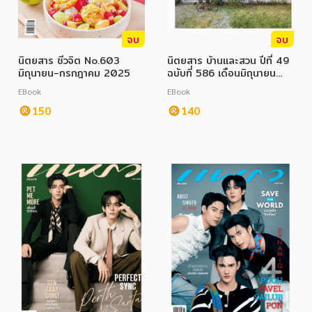
จบ
จบ
นิตยสาร ชีวจิต No.603
นิตยสาร บ้านและสวน ปีที่ 49
มิถุนายน-กรกฎาคม 2025
ฉบับที่ 586 เดือนมิถุนายน
2568
EBook
EBook
150
140