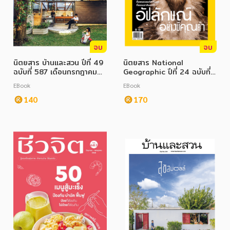
จบ
จบ
นิตยสาร บ้านและสวน ปีที่ 49
นิตยสาร National
ฉบับที่ 587 เดือนกรกฎาคม
Geographic ปีที่ 24 ฉบับที่
2568
288 กรกฎาคม 2568
EBook
EBook
140
170