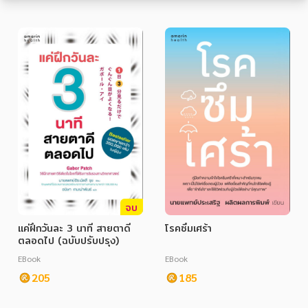
หมวดหมู่หนังสือ
หมวดหมู่ยอดนิยม
หนังสือออกใหม่
หนังสือยอดนิยม
หนังสือเช่า
อีบุ๊กอ่านฟรี
จบ
แค่ฝึกวันละ 3 นาที สายตาดี
โรคซึมเศร้า
หนังสือเสียง
โปรโมชั่นลดราคา
ตลอดไป (ฉบับปรับปรุง)
EBook
EBook
205
185
หมวดหมู่หนังสือ