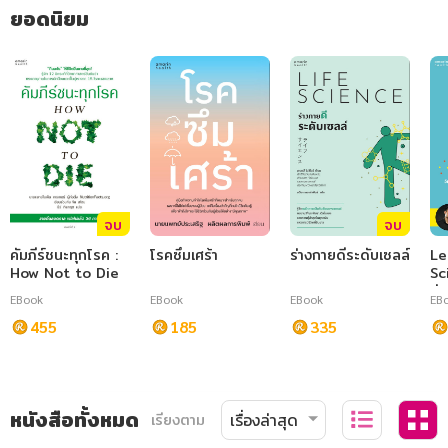
ยอดนิยม
จบ
จบ
คัมภีร์ชนะทุกโรค :
โรคซึมเศร้า
ร่างกายดีระดับเซลล์
Le
How Not to Die
Sc
ร่า
EBook
EBook
EBook
EB
เคร
455
185
335
หนังสือทั้งหมด
เรียงตาม