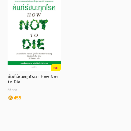
ภาษาศาสตร์
หนังสือเด็ก
การพัฒนาตนเอง
ความรู้ทั่วไป
การ์ตูนความรู้ การ์ตูน
จบ
การ์ตูนมังงะ (Manga)
คัมภีร์ชนะทุกโรค : How Not
to Die
EBook
455