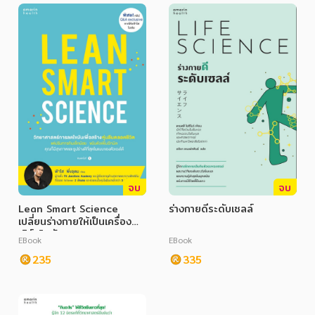
อาหาร สุขภาพ การแพทย์
ศิลปะ บันเทิง กีฬา ท่องเที่ยว
สังคม วัฒนธรรม การปกครอง ศาสนาและปรัชญา
ศาสนา และปรัชญา
กฎหมาย สัญญา ภาษี
การเงิน การลงทุน บริหาร
นิตยสาร หนังสือพิมพ์
จบ
จบ
ครอบครัว
Lean Smart Science
ร่างกายดีระดับเซลล์
เปลี่ยนร่างกายให้เป็นเครื่อง
วรรณกรรม
เบิร์นไขมัน
EBook
EBook
การเกษตร ชีววิทยา
235
335
การเรียน การศึกษา
เทคโนโลยี การสื่อสาร วิทยาศาสตร์