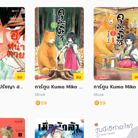
จบ
จบ
จ
อปรัชญา ฮาห
การ์ตูน Kuma Miko 2
การ์ตูน Kuma Miko
ม 4
คุมะมิโกะ คนทรงหมี
คุมะมิโกะ คนทรงหมี
EBook
EBook
59
59