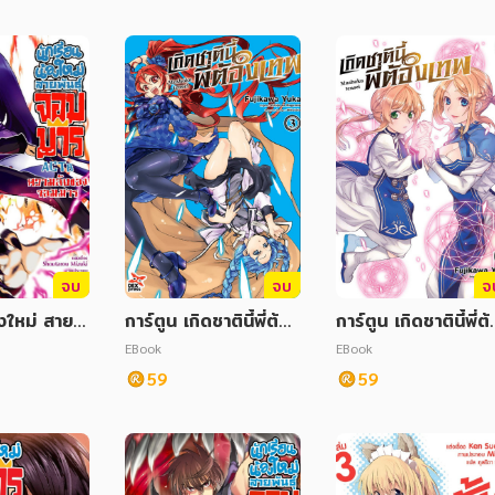
จบ
จบ
จ
งใหม่ สายพั
การ์ตูน เกิดชาตินี้พี่ต้อ
การ์ตูน เกิดชาตินี้พี่ต้
นธุ์จอมมาร ACT 8
งเทพ เล่ม 3
งเทพ เล่ม 7
EBook
EBook
59
59