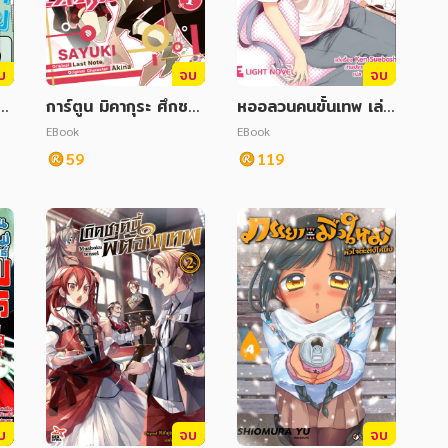
บ
จบ
จบ
าห
การ์ตูน มิคากุระ ศึกชม
หออลวนคนขั้นเทพ เล่ม
รมอลเวง เล่ม 1
6
EBook
EBook
59
119
บ
จบ
จบ