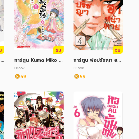
บ
จบ
จบ
ร?
การ์ตูน Kuma Miko 6
การ์ตูน พ่อปรัชญา ฮาห
คุมะมิโกะ คนทรงหมี
น้าตาย เล่ม 4
EBook
EBook
59
59