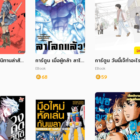
จ
นิทานล่าสัง
การ์ตูน เมื่อผู้กล้า ลาโล
การ์ตูน วันนี้เจ๊ทำอะไ
กแล้ว! เพราะชาวบ้านอ
เล่ม 1
EBook
EBook
ย่างผมเผลอทำผู้กล้าตา
68
59
ย เล่ม 7