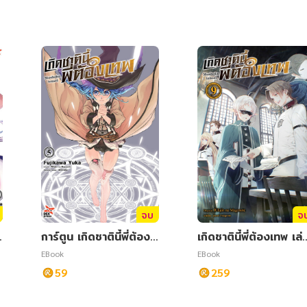
จบ
จ
การ์ตูน เกิดชาตินี้พี่ต้องเ
เกิดชาตินี้พี่ต้องเทพ เล่
ทพ เล่ม 5
9
EBook
EBook
59
259