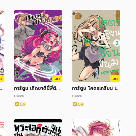
บ
จบ
จบ
อ
การ์ตูน เกิดชาตินี้พี่ต้อ
การ์ตูน โคตรเกรียน เซี
งเทพ เล่ม 6
ยนขนม เล่ม 2
EBook
EBook
59
59