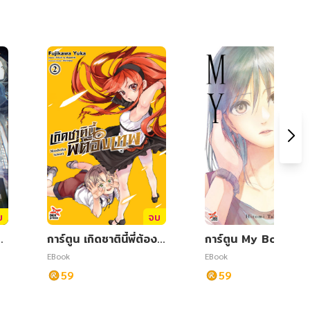
บ
จบ
ม
การ์ตูน เกิดชาตินี้พี่ต้องเ
การ์ตูน My Boy มาย
ทพ เล่ม 2
ย เล่ม 2 ฉบับการ์ตูน
EBook
EBook
59
59