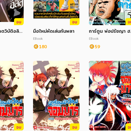
จบ
จบ
จ
ตวิบัติอลิส
มือใหม่หัดเล่นกันพลา
การ์ตูน พ่อปรัชญา ฮ
น้าตาย เล่ม 5
EBook
EBook
180
59
จบ
จบ
จ