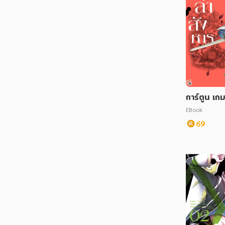
การ์ตูน เกม
หาร เล่ม 1
EBook
69