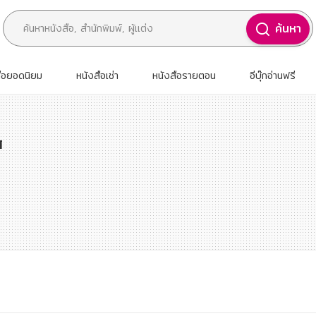
ค้นหา
สือยอดนิยม
หนังสือเช่า
หนังสือรายตอน
อีบุ๊กอ่านฟรี
ส