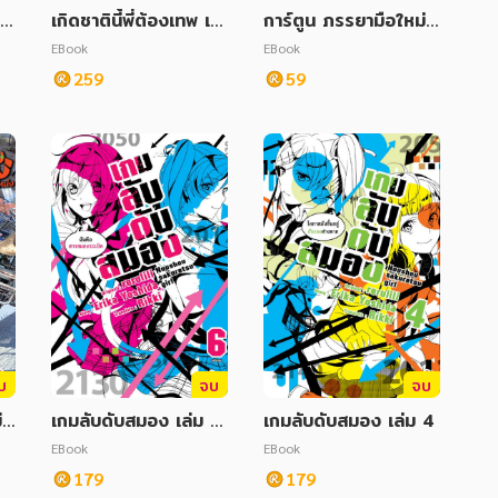
พั
เกิดชาตินี้พี่ต้องเทพ เล่
การ์ตูน ภรรยามือใหม่หั
ม 2
วใจต๊ะติ๊งโหน่ง เล่ม 4
EBook
EBook
259
59
บ
จบ
จบ
หั
เกมลับดับสมอง เล่ม 6
เกมลับดับสมอง เล่ม 4
1
(จบ)
EBook
EBook
179
179