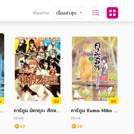
เรียงตาม
บ
จบ
จบ
 3
การ์ตูน มิคากุระ ศึกชม
การ์ตูน Kuma Miko 5
รมอลเวง เล่ม 2
คุมะมิโกะ คนทรงหมี
EBook
EBook
59
59