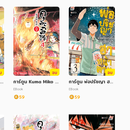
บ
จบ
จบ
 1
การ์ตูน Kuma Miko 4
การ์ตูน พ่อปรัชญา ฮาห
คุมะมิโกะ คนทรงหมี
น้าตาย เล่ม 3
EBook
EBook
59
59