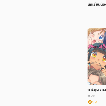
นักเรียนน้อ
การ์ตูน ภร
วใจต๊ะติ๊งโ
EBook
59