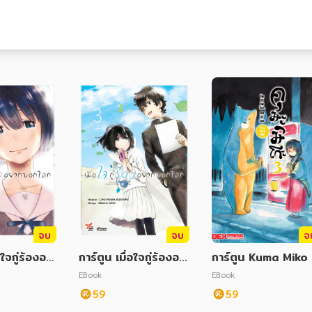
จบ
จบ
จ
อใจกู่ร้องอย
การ์ตูน เมื่อใจกู่ร้องอย
การ์ตูน Kuma Miko
เล่ม 4
ากบอกโลก เล่ม 3
คุมะมิโกะ คนทรงหมี
EBook
EBook
59
59