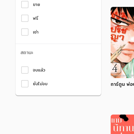
ขาย
ฟรี
เช่า
สถานะ
จบแล้ว
ยังไม่จบ
การ์ตูน พ่
น้าตาย เล่