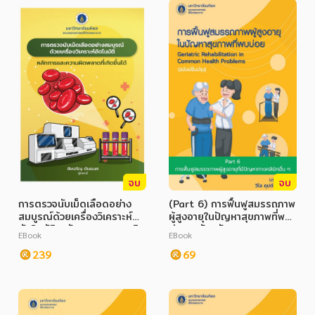
จบ
จบ
การตรวจนับเม็ดเลือดอย่าง
(Part 6) การฟื้นฟูสมรรถภาพ
สมบูรณ์ด้วยเครื่องวิเคราะห์
ผู้สูงอายุในปัญหาสุขภาพที่พบ
อัตโนมัติ หลักการและความผิด
บ่อย ฉบับปรับปรุง
EBook
EBook
พลาดที่เกิดขึ้นได้
(Geriatric Rehabilitation
239
in Common Health
69
Problems)