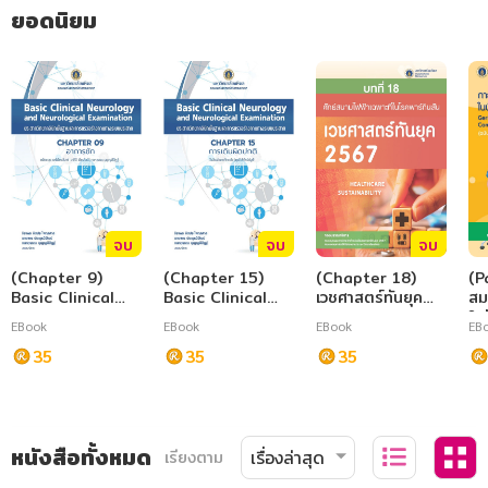
ยอดนิยม
จบ
จบ
จบ
(Chapter 9)
(Chapter 15)
(Chapter 18)
(P
Basic Clinical
Basic Clinical
เวชศาสตร์ทันยุค
สม
Neurology and
Neurology and
2567
ใน
EBook
EBook
EBook
EB
Neurological
Neurological
พบ
Examination
35
Examination
35
35
ปร
(G
Re
Co
Pr
หนังสือทั้งหมด
เรียงตาม