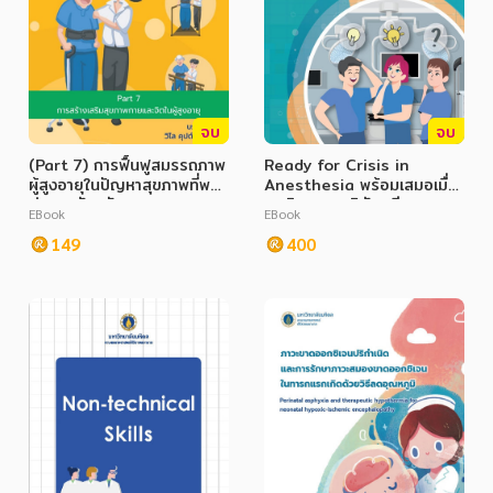
จบ
จบ
(Part 7) การฟื้นฟูสมรรถภาพ
Ready for Crisis in
ผู้สูงอายุในปัญหาสุขภาพที่พบ
Anesthesia พร้อมเสมอเมื่อ
บ่อย ฉบับปรับปรุง
เจอวิกฤตทางวิสัญญี
EBook
EBook
(Geriatric Rehabilitation
in Common Health
149
400
Problems)