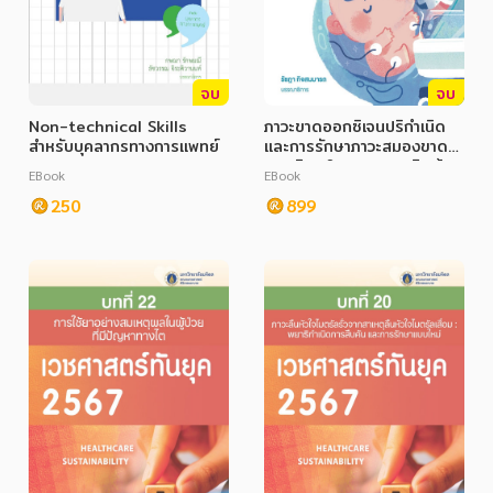
จบ
จบ
Non-technical Skills
ภาวะขาดออกซิเจนปริกำเนิด
สำหรับบุคลากรทางการแพทย์
และการรักษาภาวะสมองขาด
ออกซิเจนในทารกแรกเกิดด้วย
EBook
EBook
วิธีลดอุณหภูมิ Full Book
250
899