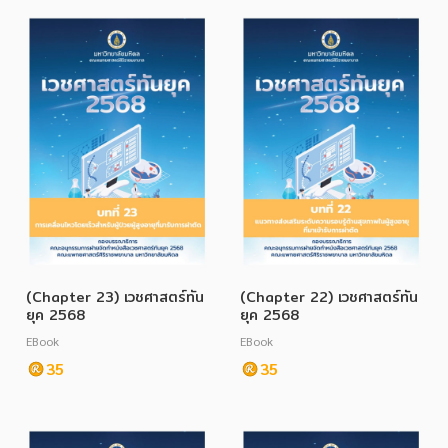
อาหาร สุขภาพ การแพทย์
ศิลปะ บันเทิง กีฬา ท่องเที่ยว
สังคม วัฒนธรรม การปกครอง ศาสนาและปรัชญา
ศาสนา และปรัชญา
กฎหมาย สัญญา ภาษี
การเงิน การลงทุน บริหาร
นิตยสาร หนังสือพิมพ์
ครอบครัว
(Chapter 23) เวชศาสตร์ทัน
(Chapter 22) เวชศาสตร์ทัน
ยุค 2568
ยุค 2568
วรรณกรรม
EBook
EBook
การเกษตร ชีววิทยา
35
35
การเรียน การศึกษา
เทคโนโลยี การสื่อสาร วิทยาศาสตร์