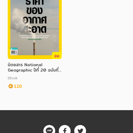
จบ
นิตยสาร National
Geographic ปีที่ 20 ฉบับที่
237 เมษายน 2564
EBook
120