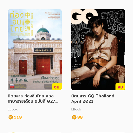
จบ
จบ
นิตยสาร ท่องจีนไทย สอง
นิตยสาร GQ Thailand
ภาษารายเดือน ฉบับที่ 027
April 2021
เมษายน 2564
EBook
EBook
119
99