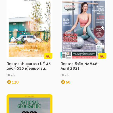
จบ
จบ
นิตยสาร บ้านและสวน ปีที่ 45
นิตยสาร ชีวจิต No.540
ฉบับที่ 536 เดือนเมษายน
April 2021
2564
EBook
EBook
120
60