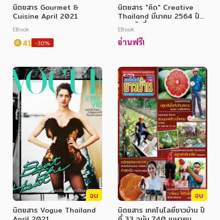
นิตยสาร Gourmet &
นิตยสาร "คิด" Creative
Cuisine April 2021
Thailand มีนาคม 2564 ปีที่
12 ฉบับที่ 6
EBook
EBook
อ่านฟรี!
41
-30%
หมวดหมู่หนังสือ
หมวดหมู่ยอดนิยม
หนังสือออกใหม่
หนังสือยอดนิยม
หนังสือเช่า
อีบุ๊กอ่านฟรี
หนังสือเสียง
โปรโมชั่นลดราคา
จบ
จบ
หมวดหมู่หนังสือ
นิตยสาร Vogue Thailand
นิตยสาร เทคโนโลยีชาวบ้าน ปี
April 2021
ที่ 33 ฉบับ 740 เมษายน