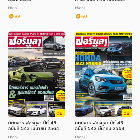
อาหาร สุขภาพ การแพทย์
2564
EBook
EBook
ศิลปะ บันเทิง กีฬา ท่องเที่ยว
99
50
สังคม วัฒนธรรม การปกครอง ศาสนาและปรัชญา
ศาสนา และปรัชญา
กฎหมาย สัญญา ภาษี
การเงิน การลงทุน บริหาร
นิตยสาร หนังสือพิมพ์
ครอบครัว
วรรณกรรม
จบ
จบ
การเกษตร ชีววิทยา
นิตยสาร ฟอร์มูลา ปีที่ 45
นิตยสาร ฟอร์มูลา ปีที่ 45
การเรียน การศึกษา
ฉบับที่ 543 เมษายน 2564
ฉบับที่ 542 มีนาคม 2564
EBook
EBook
เทคโนโลยี การสื่อสาร วิทยาศาสตร์