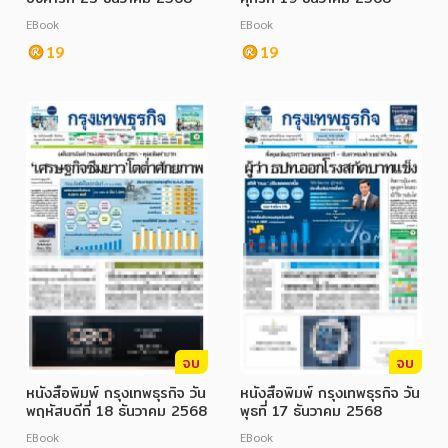
อาหาร สุขภาพ การแพทย์
EBook
EBook
ศิลปะ บันเทิง กีฬา ท่องเที่ยว
19
19
สังคม วัฒนธรรม การปกครอง ศาสนาและปรัชญา
ศาสนา และปรัชญา
กฎหมาย สัญญา ภาษี
การเงิน การลงทุน บริหาร
นิตยสาร หนังสือพิมพ์
ครอบครัว
วรรณกรรม
จบ
จบ
การเกษตร ชีววิทยา
หนังสือพิมพ์ กรุงเทพธุรกิจ วัน
หนังสือพิมพ์ กรุงเทพธุรกิจ วัน
การเรียน การศึกษา
พฤหัสบดีที่ 18 ธันวาคม 2568
พุธที่ 17 ธันวาคม 2568
EBook
EBook
เทคโนโลยี การสื่อสาร วิทยาศาสตร์