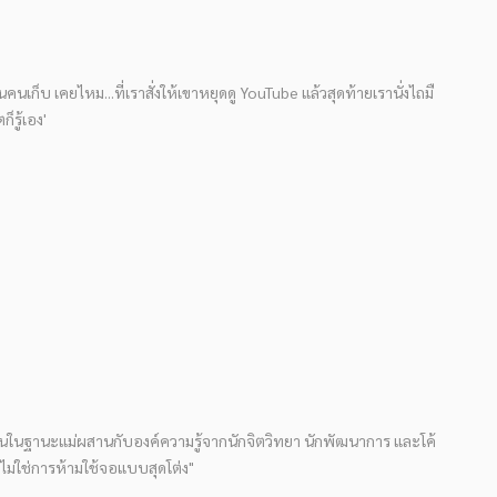
นเก็บ เคยไหม...ที่เราสั่งให้เขาหยุดดู YouTube แล้วสุดท้ายเรานั่งไถมื
ก็รู้เอง'
ฉันในฐานะแม่ผสานกับองค์ความรู้จากนักจิตวิทยา นักพัฒนาการ และโค้
 "ไม่ใช่การห้ามใช้จอแบบสุดโต่ง"