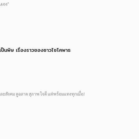
นเอง"
วเป็นพิษ เรื่องราวของชาวไซโคพาธ
นและสังคม ดูฉลาด สุภาพ ใจดี แต่พร้อมแทงทุกเมื่อ!