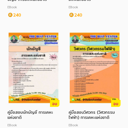
อาหาร สุขภาพ การแพทย์
EBook
EBook
ศิลปะ บันเทิง กีฬา ท่องเที่ยว
240
240
สังคม วัฒนธรรม การปกครอง ศาสนาและปรัชญา
ศาสนา และปรัชญา
กฎหมาย สัญญา ภาษี
การเงิน การลงทุน บริหาร
นิตยสาร หนังสือพิมพ์
ครอบครัว
วรรณกรรม
จบ
จบ
การเกษตร ชีววิทยา
คู่มือสอบนักบัญชี การเคหะ
คู่มือสอบวิศวกร (วิศวกรรม
การเรียน การศึกษา
แห่งชาติ
ไฟฟ้า) การเคหะแห่งชาติ
EBook
EBook
เทคโนโลยี การสื่อสาร วิทยาศาสตร์