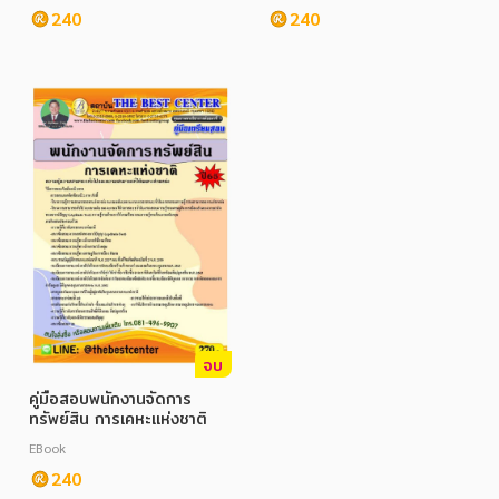
240
240
ภาษาศาสตร์
หนังสือเด็ก
การพัฒนาตนเอง
ความรู้ทั่วไป
การ์ตูนความรู้ การ์ตูน
การ์ตูนมังงะ (Manga)
จบ
คู่มือสอบพนักงานจัดการ
ทรัพย์สิน การเคหะแห่งชาติ
EBook
240