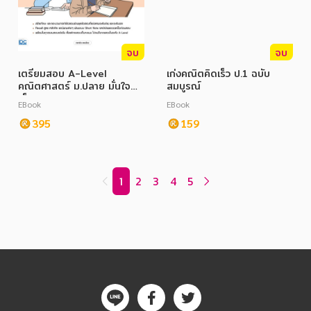
จบ
จบ
เตรียมสอบ A-Level
เก่งคณิตคิดเร็ว ป.1 ฉบับ
คณิตศาสตร์ ม.ปลาย มั่นใจ
สมบูรณ์
เต็ม 100
EBook
EBook
395
159
1
2
3
4
5