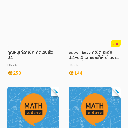
จบ
คุณหนูเก่งคณิต คิดเลขเร็ว
Super Easy คณิต ระดับ
ป.1
ป.4-ป.6 เลกเชอร์ให้ อ่านง่าย
สุดๆ ฉบับพกพา
EBook
EBook
250
144