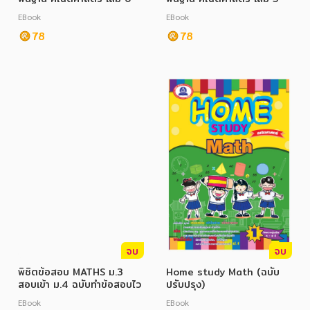
อาหาร สุขภาพ การแพทย์
EBook
EBook
ศิลปะ บันเทิง กีฬา ท่องเที่ยว
78
78
สังคม วัฒนธรรม การปกครอง ศาสนาและปรัชญา
ศาสนา และปรัชญา
กฎหมาย สัญญา ภาษี
การเงิน การลงทุน บริหาร
นิตยสาร หนังสือพิมพ์
ครอบครัว
วรรณกรรม
จบ
จบ
การเกษตร ชีววิทยา
พิชิตข้อสอบ MATHS ม.3
Home study Math (ฉบับ
การเรียน การศึกษา
สอบเข้า ม.4 ฉบับทำข้อสอบไว
ปรับปรุง)
EBook
EBook
เทคโนโลยี การสื่อสาร วิทยาศาสตร์