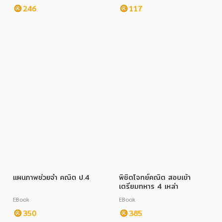
246
117
ภาษาศาสตร์
หนังสือเด็ก
การพัฒนาตนเอง
ความรู้ทั่วไป
การ์ตูนความรู้ การ์ตูน
การ์ตูนมังงะ (Manga)
แผนภาพช่วยจำ คณิต ป.4
พิชิตโจทย์คณิต สอบเข้า
เตรียมทหาร 4 เหล่า
EBook
EBook
350
385