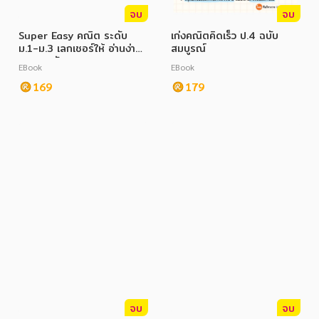
จบ
จบ
Super Easy คณิต ระดับ
เก่งคณิตคิดเร็ว ป.4 ฉบับ
ม.1-ม.3 เลกเชอร์ให้ อ่านง่าย
สมบูรณ์
สุด ๆ ฉบับพกพา
EBook
EBook
169
179
จบ
จบ