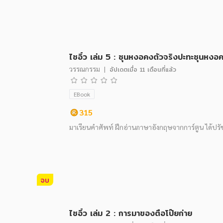
ไซอิ๋ว เล่ม 5 : ซุนหงอคงตัวจริงปะทะซุนหง
วรรณกรรม
|
อัปเดตเมื่อ
11 เดือนที่แล้ว
EBook
315
มาเรียนคำศัพท์ ฝึกอ่านภาษาอังกฤษจากการ์ตูน ได้ปร
จบ
ไซอิ๋ว เล่ม 2 : การมาของตือโป๊ยก่าย