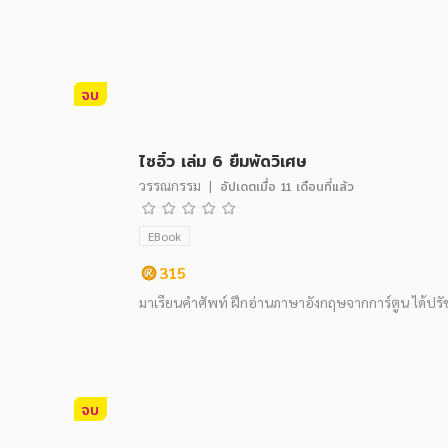
จบ
ไซอิ๋ว เล่ม 6 ยืมพัดวิเศษ
วรรณกรรม
|
อัปเดตเมื่อ
11 เดือนที่แล้ว
EBook
315
มาเรียนคำศัพท์ ฝึกอ่านภาษาอังกฤษจากการ์ตูน ได้ปร
จบ