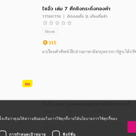
ไซอิ๋ว เล่ม 7 ศึกชิงกระดิ่งทองคำ
วรรณกรรม
|
อัปเดตเมื่อ
11 เดือนที่แล้ว
EBook
315
มาเรียนคำศัพท์ ฝึกอ่านภาษาอังกฤษจากการ์ตูน ได้ปร
จบ
ไซอิ๋ว ตอน ซุนหงอคงบุกทลายเมืองสวรรค์
วรรณกรรม
|
อัปเดตเมื่อ
11 เดือนที่แล้ว
ซต์นี้จะถือว่าคุณให้ความยินยอมในการใช้คุกกี้ภายใต้นโยบายการใช้คุกกี้ของ
EBook
การกำหนดเป้าหมาย
ฟังก์ชั่น