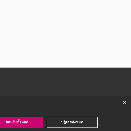
างมากโดยเฉพาะทางด้านอิเล็กทรอนิกส์ที่ได้ขยายตัวเข้าไปมีบทบาท
ย่างมากโดยเ
บาทอย่างมากในทุกเรื่อง อย่างเช่น เครื่องใช้ไฟฟ้าชนิดต่าง ๆ ระบ
ื่องจักรกลอัตโนมัติ ระบบการสื่อสารแบบไร้สาย ตลอด จนระบบสื่อ
่งการศึกษาเกี่ยวกับอิเล็กทรอนิกส์พื้นฐานจึงนับว่าเป็นสิ่งสำคัญที่
ษาถึงระบบการทำงานของวงจรอิเล็กทรอนิกส์ที่สับสนขึ้นได้
า และไฟฟ้ากำลัง
×
ยอมรับทั้งหมด
ปฏิเสธทั้งหมด