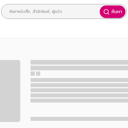
ค้นหา
สือยอดนิยม
หนังสือเช่า
หนังสือรายตอน
อีบุ๊กอ่านฟรี
เขียนคล้าย อ่านต่าง
|
อัปเดตเมื่อ
1 ปีที่แล้ว
ภาษาศาสตร์
EBook
165
หลักการจำศัพท์ที่รวดเร็ว เพื่อการฝึกภาษาอังกฤษสู
พราะเราไม่ใช่เจ้าของภาษา เราพูดฝรั่งก็ฟังไม่รู้เรื่