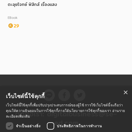
ตะลุยโจทย์ ฟิสิกส์ เรื่องแสง
EBook
29
หมวดหมู่หนังสือ
หมวดหมู่ยอดนิยม
หนังสือออกใหม่
หนังสือยอดนิยม
หนังสือเช่า
อีบุ๊กอ่านฟรี
×
เว็บไซต์นี้ใช้คุกกี้
หนังสือเสียง
โปรโมชั่นลดราคา
เว็บไซต์นี้ใช้คุกกี้เพื่อปรับปรุงประสบการณ์ของผู้ใช้ การใช้เว็บไซต์นี้จะถือว่า
ติดต่อเรา:
digitalbusiness@se-
คุณให้ความยินยอมในการใช้คุกกี้ภายใต้นโยบายการใช้คุกกี้ของเรา
อ่านราย
ละเอียดเพิ่มเติม
ed.com
หมวดหมู่หนังสือ
จำเป็นอย่างยิ่ง
ประสิทธิภาพในการทำงาน