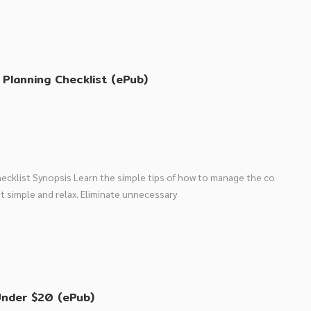
 Planning Checklist (ePub)
ecklist Synopsis Learn the simple tips of how to manage the co
t simple and relax. Eliminate unnecessary
Tips to Multiply Your Customers for Under $20 (ePub)