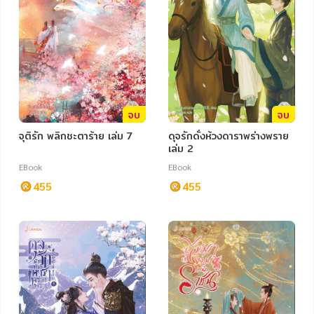
จบ
จบ
จุติรัก พลิกชะตาร้าย เล่ม 7
ดุจรักดั่งห้วงดาราพร่างพราย
เล่ม 2
EBook
EBook
455
455