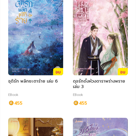
ภาษาศาสตร์
หนังสือเด็ก
การพัฒนาตนเอง
ความรู้ทั่วไป
การ์ตูนความรู้ การ์ตูน
การ์ตูนมังงะ (Manga)
จบ
จบ
จุติรัก พลิกชะตาร้าย เล่ม 6
ดุจรักดั่งห้วงดาราพร่างพราย
เล่ม 3
EBook
EBook
455
455