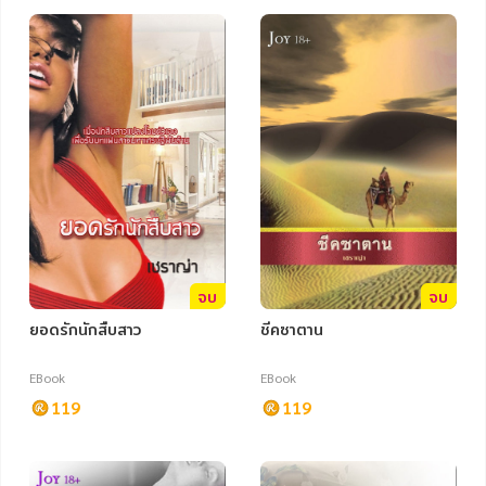
อาหาร สุขภาพ การแพทย์
ศิลปะ บันเทิง กีฬา ท่องเที่ยว
สังคม วัฒนธรรม การปกครอง ศาสนาและปรัชญา
ศาสนา และปรัชญา
กฎหมาย สัญญา ภาษี
การเงิน การลงทุน บริหาร
นิตยสาร หนังสือพิมพ์
จบ
จบ
ครอบครัว
ยอดรักนักสืบสาว
ชีคซาตาน
วรรณกรรม
EBook
EBook
การเกษตร ชีววิทยา
119
119
การเรียน การศึกษา
เทคโนโลยี การสื่อสาร วิทยาศาสตร์