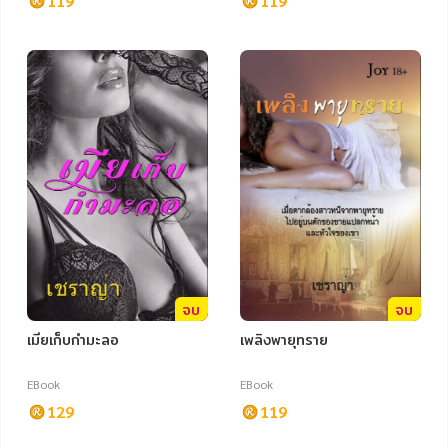
119
119
หมวดหมู่หนังสือ
หมวดหมู่ยอดนิยม
หนังสือออกใหม่
หนังสือยอดนิยม
หนังสือเช่า
อีบุ๊กอ่านฟรี
จบ
จบ
เมียเก็บกำมะลอ
เพลิงพายุทราย
หนังสือเสียง
โปรโมชั่นลดราคา
EBook
EBook
หมวดหมู่หนังสือ
129
119