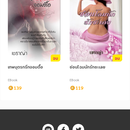
จบ
จบ
เทพบุตรกรีกจอมตื้อ
ซ่อนโฉมนักรักซะเลย
EBook
EBook
139
119