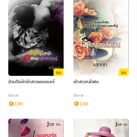
ภาษาศาสตร์
หนังสือเด็ก
การพัฒนาตนเอง
ความรู้ทั่วไป
การ์ตูนความรู้ การ์ตูน
การ์ตูนมังงะ (Manga)
จบ
จบ
ป่วนใจนักรักสาวแอมเบอร์
เจ้าสาวกลัวฝน
EBook
EBook
199
139