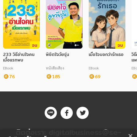
จบ
จบ
233 วิธีอ่านใจคน
พิชิตใจวัยรุ่น
เมื่อใจบอกว่ารักเธอ
วิ
เมื่อแรกพบ
แพ
EBook
หนังสือเสียง
EBook
EB
76
185
69
ติดต่อเรา:
digitalbusiness@se-
×