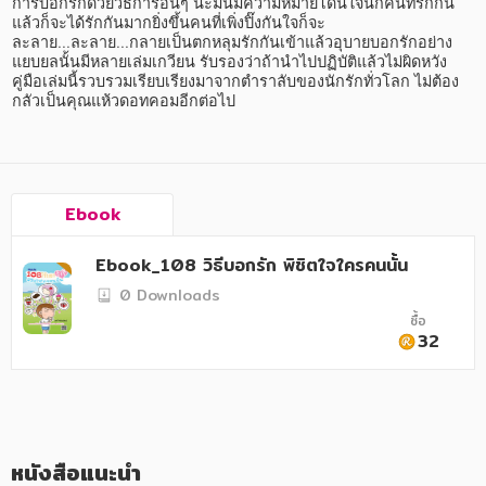
อาหาร สุขภาพ การแพทย์
การบอกรักด้วยวิธีการอื่นๆ น่ะมันมีความหมายโดนใจนักคนที่รักกัน
แล้วก็จะได้รักกันมากยิ่งขึ้นคนที่เพิ่งปิ๊งกันใจก็จะ
ละลาย...ละลาย...กลายเป็นตกหลุมรักกันเข้าแล้วอุบายบอกรักอย่าง
ศิลปะ บันเทิง กีฬา ท่องเที่ยว
แยบยลนั้นมีหลายเล่มเกวียน รับรองว่าถ้านำไปปฏิบัติแล้วไม่ผิดหวัง 
คู่มือเล่มนี้รวบรวมเรียบเรียงมาจากตำราลับของนักรักทั่วโลก ไม่ต้อง
สังคม วัฒนธรรม การปกครอง ศาสนาและปรัชญา
กลัวเป็นคุณแห้วดอทคอมอีกต่อไป 
ศาสนา และปรัชญา
กฎหมาย สัญญา ภาษี
Ebook
การเงิน การลงทุน บริหาร
Ebook_108 วิธีบอกรัก พิชิตใจใครคนนั้น
นิตยสาร หนังสือพิมพ์
0 Downloads
ครอบครัว
ซื้อ
32
วรรณกรรม
การเกษตร ชีววิทยา
การเรียน การศึกษา
หนังสือแนะนำ
เทคโนโลยี การสื่อสาร วิทยาศาสตร์