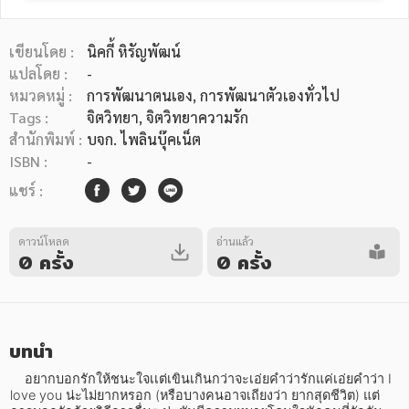
เขียนโดย :
นิคกี้ หิรัญพัฒน์
แปลโดย :
-
หมวดหมู่ :
การพัฒนาตนเอง
, การพัฒนาตัวเองทั่วไป
Tags :
จิตวิทยา
,
จิตวิทยาความรัก
หมวดหมู่หนังสือ
สำนักพิมพ์ :
บจก. ไพลินบุ๊คเน็ต
ISBN :
-
แชร์ :
หมวดหมู่ยอดนิยม
ดาวน์โหลด
อ่านแล้ว
0 ครั้ง
0 ครั้ง
หนังสือออกใหม่
หนังสือยอดนิยม
หนังสือเช่า
อีบุ๊กอ่านฟรี
หนังสือเสียง
โปรโมชั่นลดราคา
บทนำ
หมวดหมู่หนังสือ
    อยากบอกรักให้ชนะใจเเต่เขินเกินกว่าจะเอ่ยคำว่ารักแค่เอ่ยคำว่า I 
love you น่ะไม่ยากหรอก (หรือบางคนอาจเถียงว่า ยากสุดชีวิต) แต่