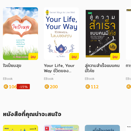
ภาษาศาสตร์
หนังสือเด็ก
การพัฒนาตนเอง
ความรู้ทั่วไป
จบ
จบ
จบ
การ์ตูนความรู้ การ์ตูน
ใจเปี่ยมสุข
Your Life, Your
สู่ความสำเร็จแบบคน
กา
การ์ตูนมังงะ (Manga)
Way ชีวิตของ
มีโค้ช
คุณ...ในแบบของ
EBook
EBook
EBook
EB
คุณ
106
200
112
-15%
หนังสือที่คุณน่าจะสนใจ