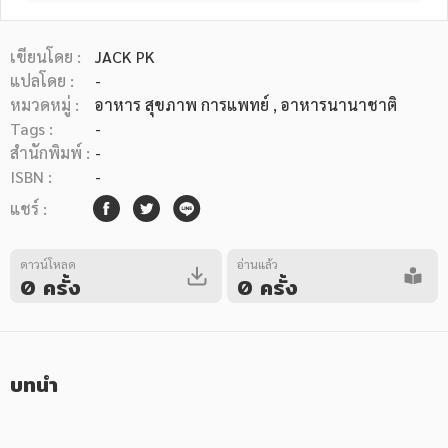
เขียนโดย :
JACK PK
แปลโดย :
-
หมวดหมู่ :
อาหาร สุขภาพ การแพทย์
, อาหารนานาชาติ
Tags :
-
หมวดหมู่หนังสือ
สำนักพิมพ์ :
-
ISBN :
-
แชร์ :
หมวดหมู่ยอดนิยม
ดาวน์โหลด
อ่านแล้ว
0 ครั้ง
0 ครั้ง
หนังสือออกใหม่
หนังสือยอดนิยม
หนังสือเช่า
อีบุ๊กอ่านฟรี
หนังสือเสียง
โปรโมชั่นลดราคา
บทนำ
หมวดหมู่หนังสือ