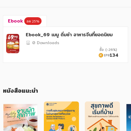
อาหาร สุขภาพ การแพทย์
ศิลปะ บันเทิง กีฬา ท่องเที่ยว
Ebook
ลด 25%
สังคม วัฒนธรรม การปกครอง ศาสนาและปรัชญา
Ebook_69 เมนู ติ่มซำ อาหารจีนที่ยอดนิยม
ศาสนา และปรัชญา
0 Downloads
กฎหมาย สัญญา ภาษี
ซื้อ (-26%)
134
179
การเงิน การลงทุน บริหาร
นิตยสาร หนังสือพิมพ์
ครอบครัว
หนังสือแนะนำ
วรรณกรรม
การเกษตร ชีววิทยา
การเรียน การศึกษา
เทคโนโลยี การสื่อสาร วิทยาศาสตร์