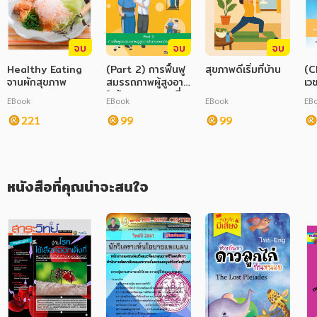
ภาษาศาสตร์
จบ
จบ
จบ
หนังสือเด็ก
Healthy Eating
(Part 2) การฟื้นฟู
สุขภาพดีเริ่มที่บ้าน
(C
จานผักสุขภาพ
การพัฒนาตนเอง
สมรรถภาพผู้สูงอายุ
เว
ในปัญหาสุขภาพที่
25
EBook
EBook
EBook
EB
พบบ่อย ฉบับ
ความรู้ทั่วไป
221
ปรับปรุง
99
99
(Geriatric
การ์ตูนความรู้ การ์ตูน
Rehabilitation in
Common Health
การ์ตูนมังงะ (Manga)
Problems)
หนังสือที่คุณน่าจะสนใจ