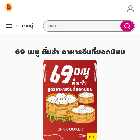
หมวดหมู่
69 เมนู ติ่มซำ อาหารจีนที่ยอดนิยม
จบ