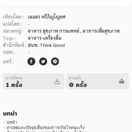
เขียนโดย :
เอมอร ตรีภิญโญยศ
แปลโดย :
-
หมวดหมู่ :
อาหาร สุขภาพ การแพทย์
, อาหารเพื่อสุขภาพ
Tags :
อาหาร-เครื่องดื่ม
หมวดหมู่หนังสือ
สำนักพิมพ์ :
สนพ. Think Good
ISBN :
-
แชร์ :
หมวดหมู่ยอดนิยม
ดาวน์โหลด
อ่านแล้ว
1 ครั้ง
0 ครั้ง
หนังสือออกใหม่
หนังสือยอดนิยม
หนังสือเช่า
อีบุ๊กอ่านฟรี
หนังสือเสียง
โปรโมชั่นลดราคา
บทนำ
หมวดหมู่หนังสือ
- บทนำ

- สาเหตุและปัจจุยเสี่ยงของการเกิดโรคมะเร็ง
