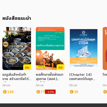
ภาษาศาสตร์
หนังสือแนะนำ
หนังสือเด็ก
การพัฒนาตนเอง
ความรู้ทั่วไป
การ์ตูนความรู้ การ์ตูน
การ์ตูนมังงะ (Manga)
จบ
จบ
เมนูเส้นสำหรับทำ
พลศึกษาเพื่อพัฒนา
(Chapter 14)
ไข
ขาย สร้างอาชีพได้
สุขภาพ (สอศ.)
เวชศาสตร์ทันยุค
จริง
(รหัสวิชา 20000-
2568
EBook
EBook
EBook
EB
1603)
149
77
35
-12%