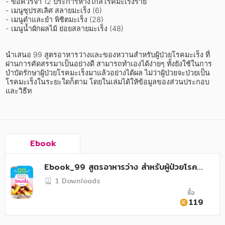
อาหาร สุขภาพ การแพทย์
- ข้อควรจำ 12 ประการห่างไกลโรคมะเร็งร้าย

- เมนูซุปรสเลิศ สลายมะเร็ง (6)

- เมนูตำและยำ พิชิตมะเร็ง (28)

ศิลปะ บันเทิง กีฬา ท่องเที่ยว
- เมนูน้ำผักผลไม้ ย่อยสลายมะเร็ง (48)
สังคม วัฒนธรรม การปกครอง ศาสนาและปรัชญา
นำเสนอ 99 สูตรอาหารว่างและของหวานสำหรับผู้ป่วยโรคมะเร็ง ที่
ศาสนา และปรัชญา
ผ่านการคัดสรรมาเป็นอย่างดี สามารถทำเองได้ง่ายๆ ทั้งยังใช้ในการ
บำบัดรักษาผู้ป่วยโรคมะเร็งมาแล้วอย่างได้ผล ไม่ว่าผู้ป่วยจะป่วยเป็น
กฎหมาย สัญญา ภาษี
โรคมะเร็งในระยะใดก็ตาม โดยในเล่มได้ให้ข้อมูลของส่วนประกอบ
และวิธีท
การเงิน การลงทุน บริหาร
นิตยสาร หนังสือพิมพ์
ครอบครัว
Ebook
วรรณกรรม
Ebook_99 สูตรอาหารว่าง สำหรับผู้ป่วยโรคม
ะเร็ง
1 Downloads
การเกษตร ชีววิทยา
ซื้อ
119
การเรียน การศึกษา
เทคโนโลยี การสื่อสาร วิทยาศาสตร์