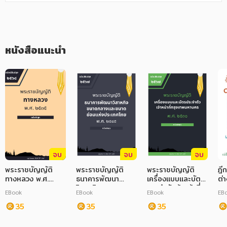
ภาษาศาสตร์
หนังสือเด็ก
หนังสือแนะนำ
การพัฒนาตนเอง
ความรู้ทั่วไป
การ์ตูนความรู้ การ์ตูน
การ์ตูนมังงะ (Manga)
จบ
จบ
จบ
พระราชบัญญัติ
พระราชบัญญัติ
พระราชบัญญัติ
ฎี
ทางหลวง พ.ศ.
ธนาคารพัฒนา
เครื่องแบบและบัตร
ต่
๒๕๓๕
วิสาหกิจขนาดกลาง
ประจำตัวเจ้าหน้าที่
4
EBook
EBook
EBook
EB
และขนาดย่อมแห่ง
กรุงเทพมหานคร
35
ประเทศไทย พ.ศ.
35
พ.ศ. ๒๕๓๐
35
๒๕๔๕