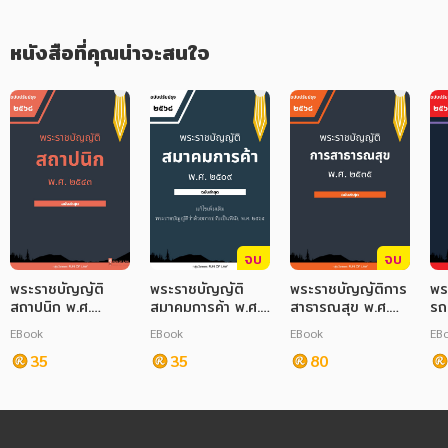
หนังสือที่คุณน่าจะสนใจ
จบ
จบ
พระราชบัญญัติ
พระราชบัญญัติ
พระราชบัญญัติการ
พร
สถาปนิก พ.ศ.
สมาคมการค้า พ.ศ.
สาธารณสุข พ.ศ.
รถ
๒๕๔๓
๒๕๐๙
๒๕๓๕
๒
EBook
EBook
EBook
EB
35
35
80