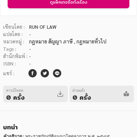
ดูแพ็คเกจซื้อทั้งเรื่อง
เขียนโดย :
RUN OF LAW
แปลโดย :
-
หมวดหมู่ :
กฎหมาย สัญญา ภาษี
, กฎหมายทั่วไป
หมวดหมู่หนังสือ
Tags :
-
สำนักพิมพ์ :
-
ISBN :
-
หมวดหมู่ยอดนิยม
แชร์ :
ดาวน์โหลด
อ่านแล้ว
หนังสือออกใหม่
หนังสือยอดนิยม
หนังสือเช่า
อีบุ๊กอ่านฟรี
0 ครั้ง
0 ครั้ง
หนังสือเสียง
โปรโมชั่นลดราคา
บทนำ
หมวดหมู่หนังสือ
คำอธิบาย :
 พระราชบัญญัติอนุญาโตตุลาการ พ.ศ. ๒๕๔๕