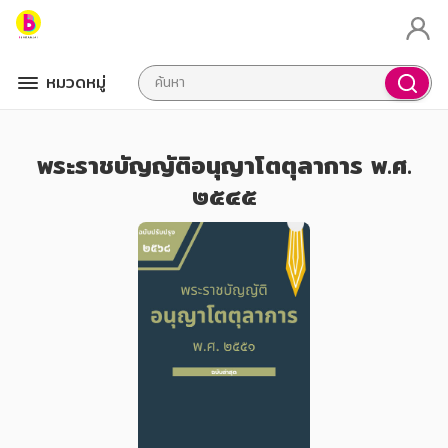
หมวดหมู่
พระราชบัญญัติอนุญาโตตุลาการ พ.ศ.
๒๕๔๕