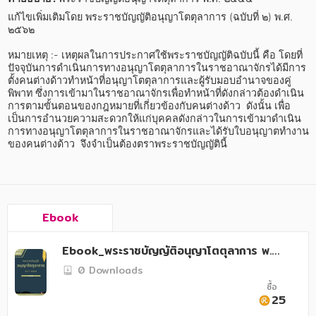
อาหาร สุขภาพ การแพทย์
แก้ไขเพิ่มเติมโดย พระราชบัญญัติอนุญาโตตุลาการ (ฉบับที่ ๒) พ.ศ. 
๒๕๖๒

ศิลปะ บันเทิง กีฬา ท่องเที่ยว
หมายเหตุ :- เหตุผลในการประกาศใช้พระราชบัญญัติฉบับนี้ คือ โดยที่
สังคม วัฒนธรรม การปกครอง ศาสนาและปรัชญา
ปัจจุบันการดำเนินการทางอนุญาโตตุลาการในราชอาณาจักรได้มีการ
ตั้งคนต่างด้าวทำหน้าที่อนุญาโตตุลาการและผู้รับมอบอำนาจของคู่
ศาสนา และปรัชญา
พิพาท ซึ่งการเข้ามาในราชอาณาจักรเพื่อทำหน้าที่ดังกล่าวต้องดำเนิน
การตามขั้นตอนของกฎหมายที่เกี่ยวข้องกับคนต่างด้าว  ดังนั้น เพื่อ
กฎหมาย สัญญา ภาษี
เป็นการอำนวยความสะดวกให้แก่บุคคลดังกล่าวในการเข้ามาดำเนิน
การทางอนุญาโตตุลาการในราชอาณาจักรและได้รับใบอนุญาตทำงาน
การเงิน การลงทุน บริหาร
ของคนต่างด้าว  จึงจำเป็นต้องตราพระราชบัญญัตินี้
นิตยสาร หนังสือพิมพ์
ครอบครัว
Ebook
วรรณกรรม
Ebook_พระราชบัญญัติอนุญาโตตุลาการ พ.ศ.
การเกษตร ชีววิทยา
๒๕๔๕
0 Downloads
การเรียน การศึกษา
ซื้อ
25
เทคโนโลยี การสื่อสาร วิทยาศาสตร์