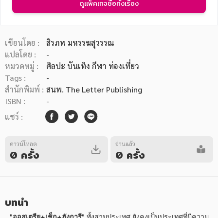
ดูแพ็คเกจซื้อทั้งเรื่อง
เขียนโดย :
สิรภพ มหรรฆสุวรรณ
แปลโดย :
-
หมวดหมู่ :
ศิลปะ บันเทิง กีฬา ท่องเที่ยว
หมวดหมู่หนังสือ
Tags :
-
สำนักพิมพ์ :
สนพ. The Letter Publishing
ISBN :
-
หมวดหมู่ยอดนิยม
แชร์ :
ดาวน์โหลด
อ่านแล้ว
หนังสือออกใหม่
หนังสือยอดนิยม
หนังสือเช่า
อีบุ๊กอ่านฟรี
0 ครั้ง
0 ครั้ง
หนังสือเสียง
โปรโมชั่นลดราคา
บทนำ
หมวดหมู่หนังสือ
   "ออสเตรีย+เช็ก+ฮังการี"
 ทั้งสามประเทศ ยังคงเป็นประเทศที่มีความ