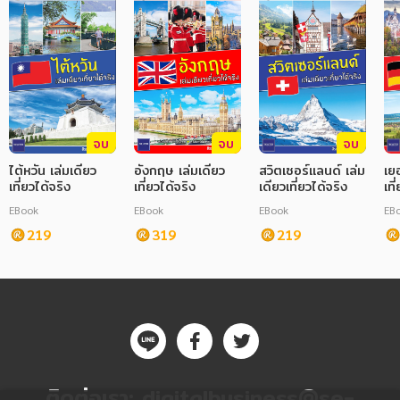
จบ
จบ
จบ
ไต้หวัน เล่มเดียว
อังกฤษ เล่มเดียว
สวิตเซอร์แลนด์ เล่ม
เย
เที่ยวได้จริง
เที่ยวได้จริง
เดียวเที่ยวได้จริง
เที
EBook
EBook
EBook
EB
219
319
219
ติดต่อเรา:
digitalbusiness@se-