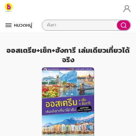
หมวดหมู่
ออสเตรีย+เช็ก+ฮังการี เล่มเดียวเที่ยวได้
จริง