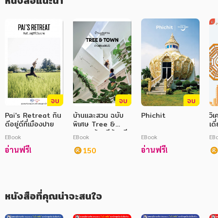
หนังสือแนะนำ
ภาษาศาสตร์
หนังสือเด็ก
การพัฒนาตนเอง
ความรู้ทั่วไป
การ์ตูนความรู้ การ์ตูน
จบ
จบ
จบ
การ์ตูนมังงะ (Manga)
Pai's Retreat กิน
บ้านและสวน ฉบับ
Phichit
วิเ
ดีอยู่ดีที่เมืองปาย
พิเศษ Tree &
เดี
Town บ้านดีต้องมี
คอ
EBook
EBook
EBook
EB
ต้นไม้
อ่านฟรี!
อ่านฟรี!
150
หนังสือที่คุณน่าจะสนใจ