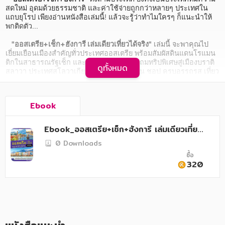
อาหาร สุขภาพ การแพทย์
สดใหม่ อุดมด้วยธรรมชาติ และค่าใช้จ่ายถูกกว่าหลายๆ ประเทศใน
แถบยุโรป เพียงอ่านหนังสือเล่มนี้! แล้วจะรู้ว่าทำไมใครๆ ก็แนะนำให้
ศิลปะ บันเทิง กีฬา ท่องเที่ยว
พกติดตัว...

สังคม วัฒนธรรม การปกครอง ศาสนาและปรัชญา
"ออสเตรีย+เช็ก+ฮังการี เล่มเดียวเที่ยวได้จริง"
 เล่มนี้ จะพาคุณไป
เยี่ยมเยือนเมืองสำคัญทั่วประเทศออสเตรีย พร้อมสัมผัสดินแดนโรแมน
ศาสนา และปรัชญา
ติกในสาธารณรัฐเช็ก และประเทศฮังการี (แถมทริปพิเศษสู่เมืองบราติ
ดูทั้งหมด
สลาวา ประเทศสโลวาเกีย) เต็มอิ่มทั้งเที่ยว กิน ชอป ครบอรรถรส เที่ยว
จริง เขียนจากประสบการณ์จริง จึงสามารถเก็บเกี่ยวข้อมูลได้ครบถ้วน 
กฎหมาย สัญญา ภาษี
รวบรวมข้อมูลการเตรียมตัว การขอวีซ่า โรงแรมที่พัก วิธีการเดินทาง 
เวลาเปิดปิด พิกัด GPS ของสถานที่สำคัญในเส้นทางท่องเที่ยวหลักไว้
การเงิน การลงทุน บริหาร
Ebook
ใช้ประกอบการเดินทาง พร้อมเกร็ดความรู้ที่จะทำให้คุ้มค่า และ
ประหยัดกว่าเดิม ตะลอนเมืองดัง อาทิ Vienna, Melk, Linz, Salzburg, 
นิตยสาร หนังสือพิมพ์
Hallstatt, St.Wolfgang, Innsbruck, Prague, Cesky Krumlov, 
Ebook_ออสเตรีย+เช็ก+ฮังการี เล่มเดียวเที่ยว
Budapest, Bratislava ฯลฯ พร้อมตัวอย่างโปรแกรมการเดินทาง ครบ
ได้จริง
ครอบครัว
0 Downloads
จบในเล่มเดียว... อ่านง่าย เที่ยวเองได้แม้เดินทางครั้งแรก อ่านจบเล่ม
ไม่เข้าใจ สอบถามผู้เขียนได้โดยตรง
ซื้อ
วรรณกรรม
320
การเกษตร ชีววิทยา
การเรียน การศึกษา
เทคโนโลยี การสื่อสาร วิทยาศาสตร์