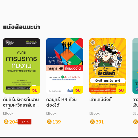
อาหาร สุขภาพ การแพทย์
โดยเน้นย้ำถึงความสำคัญของการให้พนักงานทุกคนมีส่วนร่วมในการ
เสนอแนวคิดที่หลาก หลายก่อนจะนำมารวมกันเป็นโซลูชัน ซึ่งถือเป็น
ศิลปะ บันเทิง กีฬา ท่องเที่ยว
สิ่งสำคัญสำหรับการเติบโตขององค์กรและการตัดสินใจที่มี
ประสิทธิภาพ การระดมความ คิดร่วมกันถือเป็นวิธีการใช้ประโยชน์ 
หนังสือแนะนำ
จากมุมมองและประสบการณ์ที่หลาก หลายภายในทีม ส่งเสริมการ
สังคม วัฒนธรรม การปกครอง ศาสนาและปรัชญา
ทำงานร่วม กันและส่ง เสริมให้แต่ละคนมีส่วนสนับสนุนความ สำเร็จใน
รูป แบบเฉพาะตัว แนวทางนี้จะช่วยส่งเสริมความ คิดสร้างสรรค์ 
ศาสนา และปรัชญา
นวัตกรรม การทำงานเป็นทีม และความเคารพซึ่งกันและกัน ส่งผล
ให้การแก้ปัญหาและการตัดสินใจ ภายในองค์กรดีขึ้น
กฎหมาย สัญญา ภาษี
การเงิน การลงทุน บริหาร
นิตยสาร หนังสือพิมพ์
ครอบครัว
จบ
จบ
จบ
คัมภีร์บริหารทีมงาน
กลยุทธ์ HR ที่จับ
เถ้าแก่มีตังค์
ก้
วรรณกรรม
จากมหาวิทยาลัยฮาร์
ต้องได้
เงิ
วาร์ด
การเกษตร ชีววิทยา
EBook
EBook
EBook
EB
204
139
391
-15%
การเรียน การศึกษา
เทคโนโลยี การสื่อสาร วิทยาศาสตร์