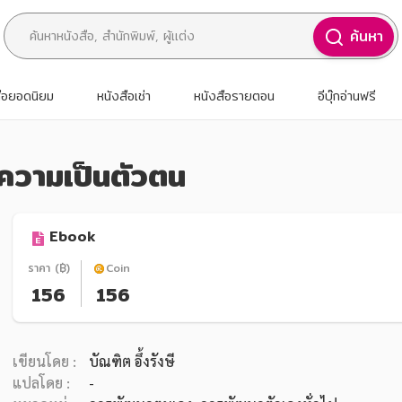
ค้นหา
สือยอดนิยม
หนังสือเช่า
หนังสือรายตอน
อีบุ๊กอ่านฟรี
ศความเป็นตัวตน
Ebook
ราคา (฿)
Coin
156
156
เขียนโดย :
บัณฑิต อึ้งรังษี
แปลโดย :
-