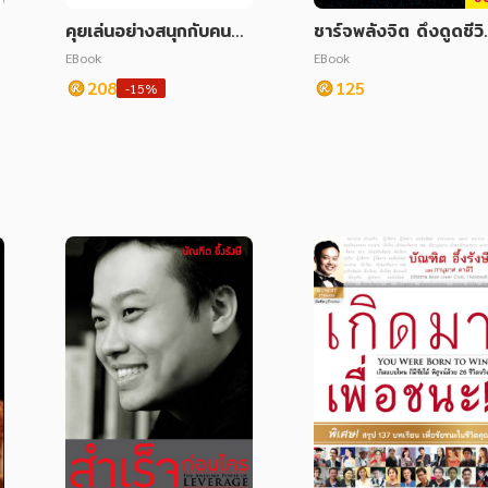
คุยเล่นอย่างสนุกกับคนที่ยั
ชาร์จพลังจิต ดึงดูดชีว
งไม่สนิท
สัมฤทธิผล
EBook
EBook
208
125
-15%