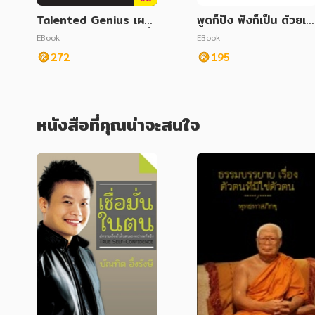
Talented Genius เผยร
พูดก็ปัง ฟังก็เป็น ด้วยเท
หัสลับ DNA คนเก่ง เปลี่ย
คนิคจากจิตแพทย์
EBook
EBook
นตนเองสู่ยอดมนุษย์ Hi-
272
195
Po
หนังสือที่คุณน่าจะสนใจ