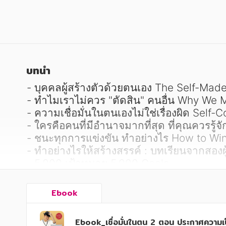
หนังสือเด็ก
หนังสือเด็ก
การพัฒนาตนเอง
การพัฒนาตนเอง
ความรู้ทั่วไป
ความรู้ทั่วไป
การ์ตูนความรู้ การ์ตูน
การ์ตูนความรู้ การ์ตูน
บทนำ
การ์ตูนมังงะ (Manga)
การ์ตูนมังงะ (Manga)
- บุคคลผู้สร้างตัวด้วยตนเอง The Self-Made
- ทำไมเราไม่ควร "ตัดสิน" คนอื่น Why We 
- ความเชื่อมั่นในตนเองไม่ใช่เรื่องผิด Self
- ใครคือคนที่มีอำนาจมากที่สุด ที่คุณควรรู้
- ชนะทุกการแข่งขัน ทำอย่างไร How to Win
- ทำอย่างไรให้สร้างสรรค์ : บทเรียนจากสองผ
- 5,000 เป้าหมาย 5,000 Goals

- ทิปการตั้งเป้าหมายจากบัณฑิต Bundit's Go
- อย่างแสวงหาการยอมรับจากผู้อื่น Don't S
Ebook
- เก็บเป้าหมายเป็นความลับ Keep your Goal
ฯลฯ
Ebook_เชื่อมั่นในตน 2 ตอน ประกาศความเ