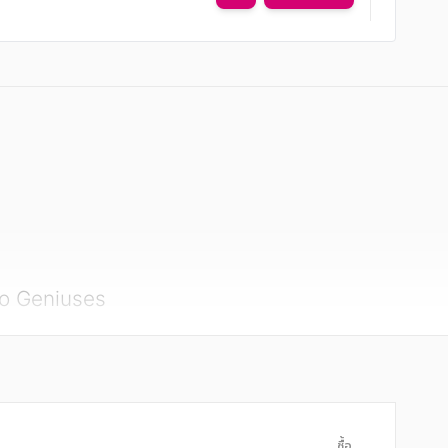
wo Geniuses

ซื้อ