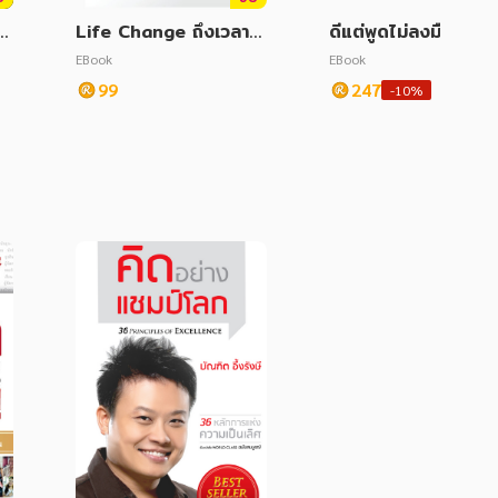
ิต
Life Change ถึงเวลาพ
ดีแต่พูดไม่ลงมือทำก็เท่า
ลิกชีวิต
น
EBook
EBook
99
247
-10%