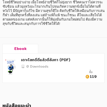
อาหาร สุขภาพ การแพทย์
โจทย์ชีวิตอย่างง่าย เมื่อโจทย์ง่ายชีวิตก็ไม่ยุ่งยาก ชีวิตคนเราไม่ควรจะ
ซับซ้อน แล้วมุ่งหวังอะไรมากเกินไปจนเกิดความทุกข์เมื่อไม่ได้ตามที่
ศิลปะ บันเทิง กีฬา ท่องเที่ยว
หวังไว้ มีปัญหาก็แก้ไข มีความสุขก็ดีใจ คิดกับชีวิตให้เหมือนกับการเล่น
กีฬา เต็มที่ทุกครั้งที่ลงเล่น แต่ถ้าแพ้ก็แพ้ ชนะก็ชนะ ดีใจและเสียใจได้
ตามผลของเกม แต่หลังจากนั้นก็ให้มุ่งมั่นกับเกมใหม่ต่อไป ต้องมีความ
สังคม วัฒนธรรม การปกครอง ศาสนาและปรัชญา
สุขกับชีวิตและสนุกกับการใช้ชีวิตให้ได้!
ศาสนา และปรัชญา
กฎหมาย สัญญา ภาษี
Ebook
การเงิน การลงทุน บริหาร
นิตยสาร หนังสือพิมพ์
เดาะโลกดีดีแล้วตีลังกา (PDF)
0 Downloads
ครอบครัว
ซื้อ
119
วรรณกรรม
การเกษตร ชีววิทยา
การเรียน การศึกษา
หนังสือแนะนำ
เทคโนโลยี การสื่อสาร วิทยาศาสตร์