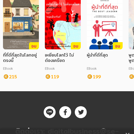
จบ
จบ
จบ
ที่ที่ดีที่สุดในโลกอยู่
เหยียบโลกไว้ ไม่
ผู้นำที่ดีที่สุด
พูด
ตรงนี้
ต้องเครียด
พู
EBook
EBook
EBook
EB
215
119
199
ติดต่อเรา:
digitalbusiness@se-