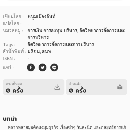
เขียนโดย :
หนุ่มเมืองจันท์
แปลโดย :
-
หมวดหมู่ :
การเงิน การลงทุน บริหาร
, จิตวิทยาการจัดการและ
การบริหาร
หมวดหมู่หนังสือ
Tags :
จิตวิทยาการจัดการและการบริหาร
สำนักพิมพ์ :
มติชน, สนพ.
ISBN :
-
หมวดหมู่ยอดนิยม
แชร์ :
ดาวน์โหลด
อ่านแล้ว
หนังสือออกใหม่
หนังสือยอดนิยม
หนังสือเช่า
อีบุ๊กอ่านฟรี
0 ครั้ง
0 ครั้ง
หนังสือเสียง
โปรโมชั่นลดราคา
บทนำ
หมวดหมู่หนังสือ
    หลากหลายมุมคิดแง่มุมธุรกิจ เรื่องขำๆ วันละนิด และกลยุทธ์การแก้