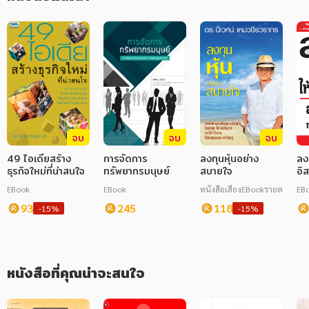
ภาษาศาสตร์
หนังสือเด็ก
การพัฒนาตนเอง
ความรู้ทั่วไป
การ์ตูนความรู้ การ์ตูน
จบ
จบ
จบ
49 ไอเดียสร้าง
การจัดการ
ลงทุนหุ้นอย่าง
ลง
การ์ตูนมังงะ (Manga)
ธุรกิจใหม่ที่น่าสนใจ
ทรัพยากรมนุษย์
สบายใจ
อิ
EBook
EBook
หนังสือเสียง
EBook
รายตอน
EB
93
245
118
-15%
-15%
หนังสือที่คุณน่าจะสนใจ