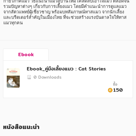
อาหาร สุขภาพ การแพทย์
กายวิภาคแมว วิธีแนะนำแมวสู่บ้านใหม่ เคล็ดลับเอาใจแมว ตลอดจน
รวมปัญหาต่างๆ เกี่ยวกับการเลี้ยงแมว โดยมีคำแนะนำการดูแลแมว
จากสัตวแพทย์ผู้เชี่ยวชาญ พร้อมบทสัมภาษณ์ทาสแมว จากนักเลี้ยง 
ศิลปะ บันเทิง กีฬา ท่องเที่ยว
และบรีดเดอร์สำคัญในเมืองไทย ที่จะช่วยสร้างแรงบันดาลใจให้ทาส
แมวทุกคน
สังคม วัฒนธรรม การปกครอง ศาสนาและปรัชญา
ศาสนา และปรัชญา
กฎหมาย สัญญา ภาษี
Ebook
การเงิน การลงทุน บริหาร
Ebook_คู่มือเลี้ยงแมว : Cat Stories
นิตยสาร หนังสือพิมพ์
0 Downloads
ซื้อ
ครอบครัว
150
วรรณกรรม
การเกษตร ชีววิทยา
การเรียน การศึกษา
หนังสือแนะนำ
เทคโนโลยี การสื่อสาร วิทยาศาสตร์