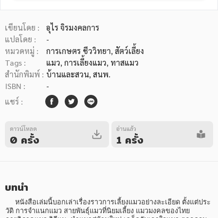
เขียนโดย :
อุไร จิรมงคลการ
แปลโดย :
-
หมวดหมู่ :
การเกษตร ชีววิทยา
, สัตว์เลี้ยง
Tags :
แมว
,
การเลี้ยงแมว
,
ทาสแมว
หมวดหมู่หนังสือ
สำนักพิมพ์ :
บ้านและสวน, สนพ.
ISBN :
-
แชร์ :
หมวดหมู่ยอดนิยม
ดาวน์โหลด
อ่านแล้ว
0 ครั้ง
1 ครั้ง
หนังสือออกใหม่
หนังสือยอดนิยม
หนังสือเช่า
อีบุ๊กอ่านฟรี
หนังสือเสียง
โปรโมชั่นลดราคา
บทนำ
หมวดหมู่หนังสือ
     หนังสือเล่มนี้บอกเล่าเรื่องราวการเลี้ยงแมวอย่างละเอียด ตั้งแต่ประ
วัดิ การจำแนกแมว สายพันธุ์แมวที่นิยมเลี้ยง แมวมงคลของไทย 