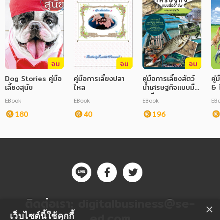
จบ
จบ
จบ
Dog Stories คู่มือ
คู่มือการเลี้ยงปลา
คู่มือการเลี้ยงสัตว์
คู่
เลี้ยงสุนัข
ไหล
น้ำเศรษฐกิจแบบมือ
& ไ
อาชีพ
EBook
EBook
EBook
EB
180
40
196
ติดต่อเรา:
digitalbusiness@se-
×
ed.com
เว็บไซต์นี้ใช้คุกกี้