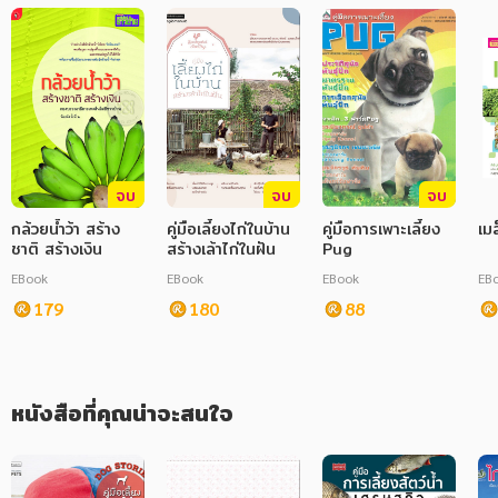
ภาษาศาสตร์
หนังสือเด็ก
การพัฒนาตนเอง
ความรู้ทั่วไป
จบ
จบ
จบ
การ์ตูนความรู้ การ์ตูน
กล้วยน้ำว้า สร้าง
คู่มือเลี้ยงไก่ในบ้าน
คู่มือการเพาะเลี้ยง
เม
ชาติ สร้างเงิน
สร้างเล้าไก่ในฝัน
Pug
การ์ตูนมังงะ (Manga)
EBook
EBook
EBook
EB
179
180
88
หนังสือที่คุณน่าจะสนใจ