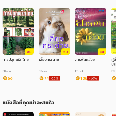
ภาษาศาสตร์
หนังสือเด็ก
การพัฒนาตนเอง
ความรู้ทั่วไป
การ์ตูนความรู้ การ์ตูน
จบ
จบ
จบ
การปลูกพริกไทย
เลี้ยงกระต่าย
สารพันกล้วย
คู่
การ์ตูนมังงะ (Manga)
ปา
ตน
EBook
EBook
EBook
EB
56
74
108
-25%
-10%
หนังสือที่คุณน่าจะสนใจ