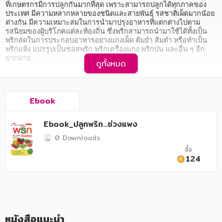
อาหาร สุขภาพ การแพทย์
ที่เกษตรกรมีการปลูกกันมากที่สุด เพราะสามารถปลูกได้ทุกภาคของ
ประเทศ มีความหลากหลายของชนิดและสายพันธุ์ รสชาติเผ็ดมากน้อย
ศิลปะ บันเทิง กีฬา ท่องเที่ยว
ต่างกัน มีความเหมาะสมในการนำมาปรุงอาหารที่แตกต่างไปตาม
รสนิยมของผู้บริโภคแต่ละท้องถิ่น ซึ่งพริกสามารถนำมาใช้ได้ทั้งเป็น
พริกสดในการประกอบอาหารอย่างแกงเผ็ด ต้มยำ ส้มตำ หรือทำเป็น
สังคม วัฒนธรรม การปกครอง ศาสนาและปรัชญา
พริกแห้ง แปรรูปเป็นซอสพริก พริกเครื่องแกง พริกป่น และอื่น ๆ อีก
มากมาย

ศาสนา และปรัชญา
ดูทั้งหมด
    หนังสือ "ปลูกพริก...ช่วงแพง" เล่มนี้ จึงได้รวบรวมแนวทางและ
กฎหมาย สัญญา ภาษี
เทคนิคต่าง ๆ ในการปลูกพริกชนิดต่าง ๆ ที่เป็นที่นิยมและเป็นที่ต้องการ
ของตลาด ไม่ว่าจะเป็น พริกขี้หนู พริกกะเหรี่ยง พริกหวานหรือพริกยักษ์ 
Ebook
การเงิน การลงทุน บริหาร
พริกหนุ่ม / พริกมัน / พริกยำ พริกหยวก และพริกชี้ฟ้า พร้อมบท
สัมภาษณ์ของเหล่า "เซียนพริก" กูรูผู้มากประสบการณ์ 8 ชีวิต ที่จะมา
นิตยสาร หนังสือพิมพ์
ช่วยชี้แนะแนวทางรวยในแบบของแต่ละคน โดยในเล่มได้ให้เนื้อหา
Ebook_ปลูกพริก...ช่วงแพง
อย่างละเอียด เข้าใจง่าย พร้อมภาพประกอบตลอดทั้งเล่ม เพื่อให้คุณได้
0 Downloads
นำไปใช้เป็นแนวทางในการปลูกพริกเชิงพาณิชย์ต่อไป
ครอบครัว
ซื้อ
124
วรรณกรรม
การเกษตร ชีววิทยา
การเรียน การศึกษา
หนังสือแนะนำ
เทคโนโลยี การสื่อสาร วิทยาศาสตร์