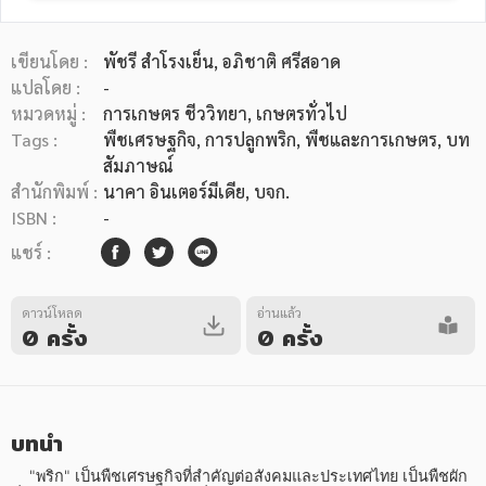
เขียนโดย :
พัชรี สำโรงเย็น, อภิชาติ ศรีสอาด
แปลโดย :
-
หมวดหมู่ :
การเกษตร ชีววิทยา
, เกษตรทั่วไป
Tags :
พืชเศรษฐกิจ
,
การปลูกพริก
,
พืชและการเกษตร
,
บท
หมวดหมู่หนังสือ
สัมภาษณ์
สำนักพิมพ์ :
นาคา อินเตอร์มีเดีย, บจก.
ISBN :
-
หมวดหมู่ยอดนิยม
แชร์ :
ดาวน์โหลด
อ่านแล้ว
หนังสือออกใหม่
หนังสือยอดนิยม
หนังสือเช่า
อีบุ๊กอ่านฟรี
0 ครั้ง
0 ครั้ง
หนังสือเสียง
โปรโมชั่นลดราคา
บทนำ
หมวดหมู่หนังสือ
    "พริก" เป็นพืชเศรษฐกิจที่สำคัญต่อสังคมและประเทศไทย เป็นพืชผัก