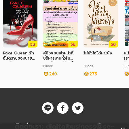
จบ
จบ
จบ
Race Queen รัก
คู่มือสอบเจ้าหน้าที่
ให้หัวใจได้หายใจ
หน
อันตรายของนาย
บริหารงานทั่วไป
(รา
จอมโหด
สถาบันเทคโนโลยี
05
EBook
EBook
EB
พระจอมเกล้าเจ้าคุณ
ทหารลาดกระบัง
240
275
ติดต่อเรา:
digitalbusiness@se-