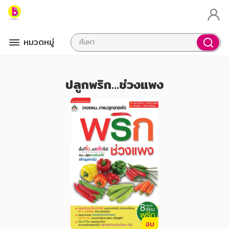
หมวดหมู่
ปลูกพริก...ช่วงแพง
จบ