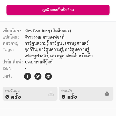
ดูแพ็คเกจซื้อทั้งเรื่อง
เขียนโดย :
Kim Eon Jung (คิมอึนจอง)
หมวดหมู่หนังสือ
แปลโดย :
จิราวรรณ มาลองฟองท์
หมวดหมู่ :
การ์ตูนความรู้ การ์ตูน
, เศรษฐศาสตร์
Tags :
คุกกี้รัน
,
การ์ตูนความรู้
,
การ์ตูนความรู้
เศรษฐศาสตร์
,
เศรษฐศาสตร์สำหรับเด็ก
หมวดหมู่ยอดนิยม
สำนักพิมพ์ :
บจก. นานมีบุ๊คส์
ISBN :
-
แชร์ :
หนังสือออกใหม่
หนังสือยอดนิยม
หนังสือเช่า
อีบุ๊กอ่านฟรี
หนังสือเสียง
โปรโมชั่นลดราคา
ดาวน์โหลด
อ่านแล้ว
0 ครั้ง
0 ครั้ง
หมวดหมู่หนังสือ