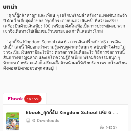
อาหาร สุขภาพ การแพทย์
บทนำ
ศิลปะ บันเทิง กีฬา ท่องเที่ยว
   "คุกกี้ผู้กล้าหาญ" และเพื่อน ๆ เตรียมพร้อมสำหรับงานแข่งขันประจำ
ปี ด้วยไอเดียสุดล้ำของ "คุกกี้กระต่ายบนดวงจันทร์" ที่หวังจะสร้าง
สังคม วัฒนธรรม การปกครอง ศาสนาและปรัชญา
เครื่องบินด้วยเงินเพียง 100 เหรียญ ดังนั้นเพื่อเป็นการประหยัดงบ พวก
เขาจึงเดินทางไปเยี่ยมชมร้านขายของเก่าที่แสนห่างไกล!

ศาสนา และปรัชญา
   "คุกกี้รัน Kingdom School เล่ม 6 : การเงินเปรี้ยงปัง VS การเงิน
ป่นปี้" เล่มนี้ ได้บอกเล่าความรู้เศรษฐศาสตร์สนุก ๆ ฉบับเข้าใจง่าย ไม่
กฎหมาย สัญญา ภาษี
ว่าจะเป็น เงินตรามีอะไรบ้าง ตลาดการเงินคืออะไร วิธีการจัดการหนี้
สินอย่างซาญฉลาด และเกร็ดความรู้อีกเพียบ พร้อมกิจกรรมสนุก ๆ 
การเงิน การลงทุน บริหาร
ท้ายบท ถ้าพร้อมแล้วก็เตรียมเสื้อผ้าหน้าผมให้เรียบร้อย เพราะโรงเรียน
คิงดอมเปิดเทอมรอทุกคนอยู่!!!
นิตยสาร หนังสือพิมพ์
ครอบครัว
วรรณกรรม
Ebook
ลด 15%
การเกษตร ชีววิทยา
Ebook_คุกกี้รัน Kingdom School เล่ม 6 :
การเรียน การศึกษา
การเงินเปรี้ยงปัง VS การเงินป่นปี้ (ฉบับการ์ตู
0 Downloads
น)
ซื้อ (-15%)
เทคโนโลยี การสื่อสาร วิทยาศาสตร์