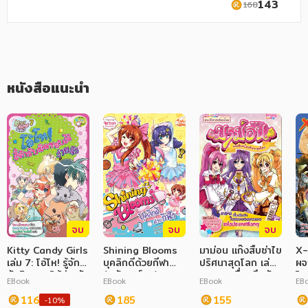
143
168
ภาษาศาสตร์
หนังสือเด็ก
การพัฒนาตนเอง
หนังสือแนะนำ
ความรู้ทั่วไป
การ์ตูนความรู้ การ์ตูน
การ์ตูนมังงะ (Manga)
จบ
จบ
จบ
Kitty Candy Girls
Shining Blooms
มาม่อน แก๊งสืบซ่าไข
X-
เล่ม 7: โอ้โห! รู้จัก
บุคลิกดีด้วยกีฬา
ปริศนาสุดโลก เล่ม
ผจ
รับผิดชอบได้ง่ายจัง
(ฉบับการ์ตูน)
5 ตอน เรื่องลึกลับ
โล
EBook
EBook
EBook
EB
ในหอคอยลอนดอน
ภัย
116
185
แห่งประเทศอังกฤษ
155
เทอ
-10%