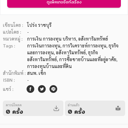
ดูแพ็คเกจซื้อทั้งเรื่อง
เขียนโดย :
โปร่ง ราชบุรี
แปลโดย :
-
หมวดหมู่ :
การเงิน การลงทุน บริหาร
, อสังหาริมทรัพย์
หมวดหมู่หนังสือ
Tags :
การเงินการลงทุน
,
การวิเคราะห์การลงทุน
,
ธุรกิจ
และการลงทุน
,
อสังหาริมทรัพย์
,
ธุรกิจ
อสังหาริมทรัพย์
,
การซื้อขายบ้านและที่อยู่อาศัย
,
หมวดหมู่ยอดนิยม
การลงทุนบ้านและที่ดิน
สำนักพิมพ์ :
สนพ. เช็ก
ISBN :
-
หนังสือออกใหม่
หนังสือยอดนิยม
หนังสือเช่า
อีบุ๊กอ่านฟรี
แชร์ :
หนังสือเสียง
โปรโมชั่นลดราคา
ดาวน์โหลด
อ่านแล้ว
0 ครั้ง
0 ครั้ง
หมวดหมู่หนังสือ