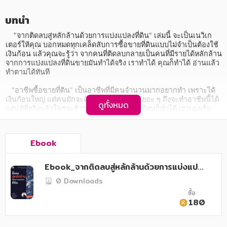
อาหาร สุขภาพ การแพทย์
บทนำ
ศิลปะ บันเทิง กีฬา ท่องเที่ยว
    "จากติดลบสู่หลักล้านด้วยการแบ่งแปลงที่ดิน" เล่มนี้ จะเป็นเนวิเก
สังคม วัฒนธรรม การปกครอง ศาสนาและปรัชญา
เตอร์ให้คุณ บอกหมดทุกเคล็ดลับการซื้อขายที่ดินแบบไม่จำเป็นต้องใช้
เงินก้อน แล้วคุณจะรู้ว่า จากคนที่ติดลบกลายเป็นคนที่มีรายได้หลักล้าน
ศาสนา และปรัชญา
จากการแบ่งแปลงที่ดินขายมันทำได้จริง เราทำได้ คุณก็ทำได้ อ่านแล้ว
ทำตามได้ทันที

กฎหมาย สัญญา ภาษี
   "อาชีพซื้อขายที่ดิน" เป็นอาชีพที่มีคนจำนวนมากอยากทำ เพราะได้
เงินก้อนใหญ่ แต่คนมักจะคิดว่าต้องมีเงินทุนเยอะ ๆ ถึงจะทำอาชีพนี้ได้ 
การเงิน การลงทุน บริหาร
ดูทั้งหมด
แต่แท้ที่จริงแล้วใครจะรู้ว่าอาชีพนี้เริ่มจากไม่มีทุนก็ทำได้ เราเองเริ่ม
อาชีพนี้มาตั้งแต่สภาพการเงินติดลบ มีหนี้ที่ต้องใช้คืน แต่ด้วยการศึกษา
นิตยสาร หนังสือพิมพ์
ด้านนี้อย่างจริงจัง และลงมือทำจริง ลองผิดลองถูก จนรู้ทุกแง่มุมของ
การซื้อขายที่ดินแบบที่ไม่มีหนังสือเล่มไหนเคยเขียนมาก่อน และยิ่งกว่า
Ebook
ครอบครัว
นั้นเรายังได้รวบรวมเทคนิคดี ๆ ในการแบ่งแปลงที่ดินขายที่ทำให้ได้
กำไรมากกว่าการซื้อขายที่ดินปกติหลายเท่า ซึ่งปัจจุบันมีคนมาฝากตัว
เป็นลูกศิษย์ให้ช่วยสอนเทคนิคการแบ่งแปลงที่ดินขายมากมาย ซึ่งเรา
วรรณกรรม
Ebook_จากติดลบสู่หลักล้านด้วยการแบ่งแปล
ยินดีที่จะแบ่งปันเทคนิคดี ๆ ให้กับทุก ๆ คนที่สนใจ
งที่ดิน
0 Downloads
การเกษตร ชีววิทยา
ซื้อ
180
การเรียน การศึกษา
เทคโนโลยี การสื่อสาร วิทยาศาสตร์