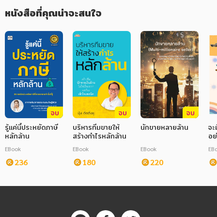
หนังสือที่คุณน่าจะสนใจ
จบ
จบ
จบ
รู้แค่นี้ประหยัดภาษี
บริหารทีมขายให้
นักขายหลายล้าน
จะ
หลักล้าน
สร้างกำไรหลักล้าน
อย
EBook
EBook
EBook
EB
236
180
220