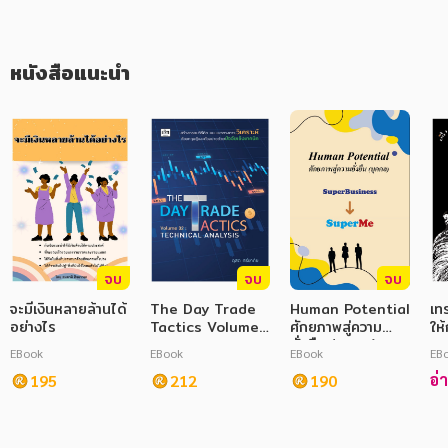
ภาษาศาสตร์
หนังสือแนะนำ
หนังสือเด็ก
การพัฒนาตนเอง
ความรู้ทั่วไป
การ์ตูนความรู้ การ์ตูน
การ์ตูนมังงะ (Manga)
จบ
จบ
จบ
จะมีเงินหลายล้านได้
The Day Trade
Human Potential
เท
อย่างไร
Tactics Volume
ศักยภาพสู่ความ
ให
02 : Technical
ยั่งยืน (บุคคล)
EBook
EBook
EBook
EB
Analysis
อ่
195
212
190