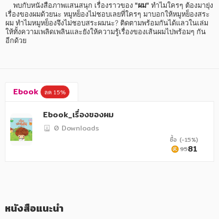
อาหาร สุขภาพ การแพทย์
    พบกับหนังสือภาพแสนสนุก เรื่องราวของ 
"ผม"
 ทำไมใครๆ ต้องมายุ่ง
เรื่องของผมด้วยนะ หมูหย็องไม่ชอบเลยที่ใครๆ มาบอกให้หมูหย็องสระ
ศิลปะ บันเทิง กีฬา ท่องเที่ยว
ผม ทำไมหมูหย็องจึงไม่ชอบสระผมนะ? ติดตามพร้อมกันได้แลวในเล่ม 
ให้ทั้งความเพลิดเพลินและยังให้ความรู้เรื่องของเส้นผมไปพร้อมๆ กัน
สังคม วัฒนธรรม การปกครอง ศาสนาและปรัชญา
อีกด้วย
ศาสนา และปรัชญา
กฎหมาย สัญญา ภาษี
Ebook
ลด 15%
การเงิน การลงทุน บริหาร
Ebook_เรื่องของผม
นิตยสาร หนังสือพิมพ์
0 Downloads
ครอบครัว
ซื้อ (-15%)
81
95
วรรณกรรม
การเกษตร ชีววิทยา
การเรียน การศึกษา
หนังสือแนะนำ
เทคโนโลยี การสื่อสาร วิทยาศาสตร์