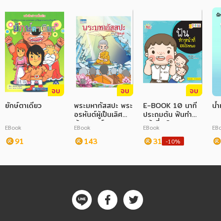
ภาษาศาสตร์
หนังสือเด็ก
การพัฒนาตนเอง
ความรู้ทั่วไป
จบ
จบ
จบ
การ์ตูนความรู้ การ์ตูน
ยักษ์ตาเดียว
พระมหากัสสปะ พระ
E-BOOK 10 นาที
น้
อรหันต์ผู้เป็นเลิศ
ประถมต้น ฟันทำ
การ์ตูนมังงะ (Manga)
ด้านธุดงค์
หน้าที่อะไรหนอ
EBook
EBook
EBook
EB
91
143
31
-10%