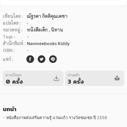
เขียนโดย :
ณัฐรดา กิตติคุณเดชา
แปลโดย :
-
หมวดหมู่ :
หนังสือเด็ก
, นิทาน
Tags :
-
หมวดหมู่หนังสือ
สำนักพิมพ์ :
Nanmeebooks Kiddy
ISBN :
-
แชร์ :
หมวดหมู่ยอดนิยม
ดาวน์โหลด
อ่านแล้ว
0 ครั้ง
3 ครั้ง
หนังสือออกใหม่
หนังสือยอดนิยม
หนังสือเช่า
อีบุ๊กอ่านฟรี
หนังสือเสียง
โปรโมชั่นลดราคา
บทนำ
หมวดหมู่หนังสือ
- หนังสือภาพส่งเสริมความรู้ แว่นแก้ว รางวัลชมเชย ปี 2556