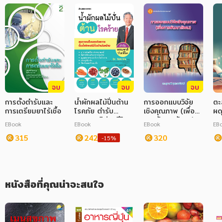
ภาษาศาสตร์
หนังสือเด็ก
การพัฒนาตนเอง
ความรู้ทั่วไป
จบ
จบ
จบ
การ์ตูนความรู้ การ์ตูน
การตั้งตำรับและ
น้ำผักผลไม้ปั่นต้าน
การออกแบบวิจัย
ตะ
การเตรียมยาไร้เชื้อ
โรคภัย ตำรับ
เชิงคุณภาพ (เพื่อ
ผด
การ์ตูนมังงะ (Manga)
ธรรมชาติช่วยชีวิต
การพัฒนาสังคม)
EBook
EBook
EBook
EB
315
242
320
-15%
หนังสือที่คุณน่าจะสนใจ