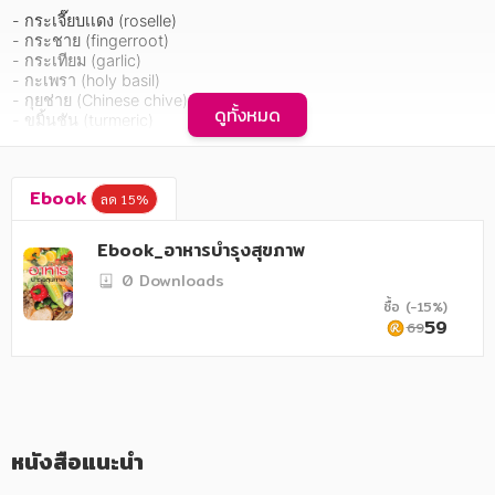
อาหาร สุขภาพ การแพทย์
- กระเจี๊ยบเเดง (roselle)

- กระชาย (fingerroot)

ศิลปะ บันเทิง กีฬา ท่องเที่ยว
- กระเทียม (garlic)

- กะเพรา (holy basil)

สังคม วัฒนธรรม การปกครอง ศาสนาและปรัชญา
- กุยช่าย (Chinese chive)

ดูทั้งหมด
- ขมิ้นชัน (turmeric)

ศาสนา และปรัชญา
- ข้าวกล้อง (brown rice)

- ข้าวโพดหวาน (sweet corn)

กฎหมาย สัญญา ภาษี
- ข้าวสาลี (wheat)

Ebook
- ข้าวโอ๊ต (oat)

ลด 15%
ฯลฯ
การเงิน การลงทุน บริหาร
Ebook_อาหารบำรุงสุขภาพ
นิตยสาร หนังสือพิมพ์
    หนังสือเพื่อสุขภาพที่รวบรวมอาหารบำรุงสุขภาพที่สำคัญๆ ไว้ถึง 50 
0 Downloads
ชนิด พร้อมข้อมูลทางโภชนาการ สารอาหาร สรรพคุณทางยา ผลการ
ซื้อ (-15%)
ครอบครัว
ศึกษาวิจัยด้านป้องกันและรักษาโรค วิธีกินและประกอบอาหาร ข้อควร
59
69
ระวัง ตลอดจนเกร็ดน่ารู้ อย่างการเลือกซื้อ การเก็บรักษา ถ่ายทอดด้วย
วรรณกรรม
สำนวนภาษาอ่านง่าย ชวนติดตามตลอดเล่ม สำหรับผู้ที่รักสุขภาพทุก
ท่านไม่ควรพลาด
การเกษตร ชีววิทยา
การเรียน การศึกษา
หนังสือแนะนำ
เทคโนโลยี การสื่อสาร วิทยาศาสตร์