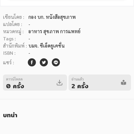
เขียนโดย :
กอง บก. หนังสือสุขภาพ
แปลโดย :
-
หมวดหมู่ :
อาหาร สุขภาพ การแพทย์
Tags :
-
หมวดหมู่หนังสือ
สำนักพิมพ์ :
บมจ. ซีเอ็ดยูเคชั่น
ISBN :
-
แชร์ :
หมวดหมู่ยอดนิยม
ดาวน์โหลด
อ่านแล้ว
0 ครั้ง
2 ครั้ง
หนังสือออกใหม่
หนังสือยอดนิยม
หนังสือเช่า
อีบุ๊กอ่านฟรี
หนังสือเสียง
โปรโมชั่นลดราคา
บทนำ
หมวดหมู่หนังสือ