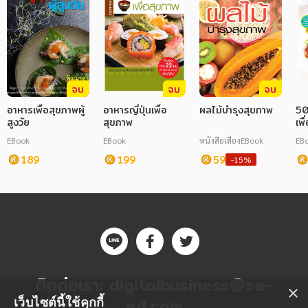
จบ
จบ
จบ
อาหารเพื่อสุขภาพผู้
อาหารญี่ปุ่นเพื่อ
ผลไม้บำรุงสุขภาพ
50
สูงวัย
สุขภาพ
เพื
EBook
EBook
หนังสือเสียง
EBook
EB
189
199
59
-15%
ติดต่อเรา:
digitalbusiness@se-
×
ed.com
เว็บไซต์นี้ใช้คุกกี้