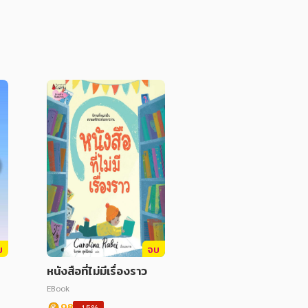
บ
จบ
หนังสือที่ไม่มีเรื่องราว
EBook
98
-15%