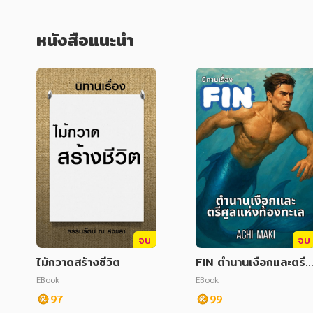
หนังสือแนะนำ
จบ
จบ
ไม้กวาดสร้างชีวิต
FIN ตำนานเงือกและตรีศู
ลแห่งท้องทะเล
EBook
EBook
97
99