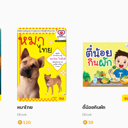
จบ
จ
หมาไทย
ตี๋น้อยกินผัก
EBook
EBook
120
39