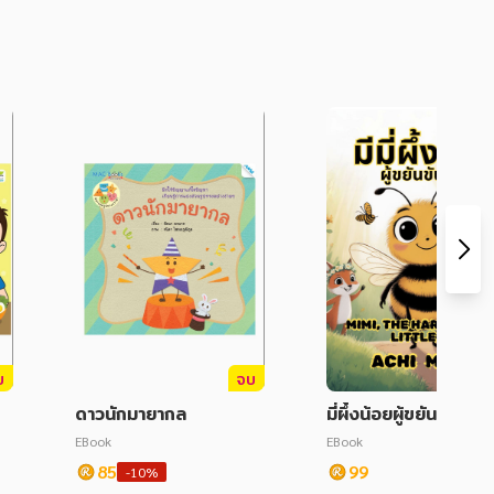
บ
จบ
ดาวนักมายากล
มี่ผึ้งน้อยผู้ขยันขันแข็ง
EBook
EBook
85
99
-10%