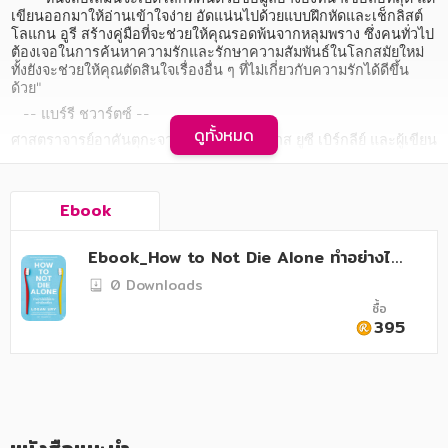
อาหาร สุขภาพ การแพทย์
เขียนออกมาให้อ่านเข้าใจง่าย อัดแน่นไปด้วยแบบฝึกหัดและเช็กลิสต์ 
โลแกน อูรี สร้างคู่มือที่จะช่วยให้คุณรอดพ้นจากหลุมพราง ซึ่งคนทั่วไป
ศิลปะ บันเทิง กีฬา ท่องเที่ยว
ต้องเจอในการค้นหาความรักและรักษาความสัมพันธ์ในโลกสมัยใหม่ 
ทั้งยังจะช่วยให้คุณตัดสินใจเรื่องอื่น ๆ ที่ไม่เกี่ยวกับความรักได้ดีขึ้น
สังคม วัฒนธรรม การปกครอง ศาสนาและปรัชญา
ด้วย"
   -- แบร์รี ชวาร์ตซ์ --
ศาสนา และปรัชญา
ดูทั้งหมด
ศาสตราจารย์อาคันตุกะจากวิทยาลัยธุรกิจฮาส ยูซี เบิร์กลีย์ และผู้เขียน 
The Paradox of Choice
กฎหมาย สัญญา ภาษี
การเงิน การลงทุน บริหาร
Ebook
     ความสัมพันธ์ที่ดีเป็นสิ่งที่ถูก "สร้างขึ้น" ไม่ใช่สิ่งที่คุณ "บังเอิญเจอ" 
ความสัมพันธ์ที่ยืนยาวไม่ได้เกิดขึ้นมาเอง แต่เป็นผลจากการตัดสินใจ
นิตยสาร หนังสือพิมพ์
เรื่องต่าง ๆ มากมายตลอดทาง ตั้งแต่คุณอยากเริ่มเดตตอนไหน คุณ
Ebook_How to Not Die Alone ทำอย่างไร
อยากเดตกับใคร จะจบความสัมพันธ์กับคนที่ไม่ใช่อย่างไร ควรลงหลัก
ไม่ให้ตายอย่างโดดเดี่ยว
ปักฐานกับคนที่ใช่เมื่อใด และทุกเรื่องที่อยู่ระหว่างนั้น
ครอบครัว
0 Downloads
ซื้อ
วรรณกรรม
395
     หนังสือ "ทำอย่างไรไม่ให้ตายอย่างโดดเดี่ยว : How to Not Die 
Alone" เล่มนี้ จะช่วยให้คุณตัดสินใจได้อย่างดีที่สุด แล้วพาคุณไปพบกับ
การเกษตร ชีววิทยา
ความรักอันยอดเยี่ยม ป้องกันการตัดสินใจผิดพลาดที่จะทำให้คุณหลง
ทาง และต้องเจอกับรูปแบบความรักที่ทำให้เสียใจซ้ำแล้วซ้ำเล่า เป็น
การเรียน การศึกษา
หนังสือฮาวทูที่ทั้งอ่านสนุกและใช้ได้จริง เขียนโดยนักวิทยาศาสตร์ด้าน
พฤติกรรมที่ผันตัวมาเป็นแม่สื่อหรือโค้ชด้านการออกเดต เพื่อช่วยให้
คุณเข้าใจและเอาชนะพลังมืดที่คอยขัดขวางไม่ให้คุณพบความรักที่
เทคโนโลยี การสื่อสาร วิทยาศาสตร์