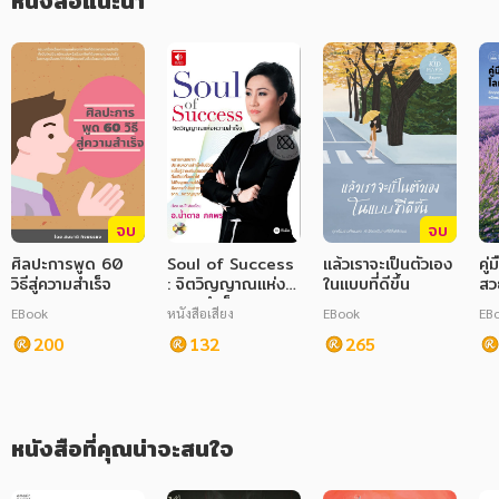
หนังสือแนะนำ
ยั่งยืน
ภาษาศาสตร์
- Logan Ury ผู้เชี่ยวชาญด้านการเดตสมัยใหม่และผู้อำนวยการ ด้าน
หนังสือเด็ก
ศาสตร์ความสัมพันธ์จากแอปหาคู่ชื่อดังของอเมริกา
การพัฒนาตนเอง
ความรู้ทั่วไป
การ์ตูนความรู้ การ์ตูน
จบ
จบ
การ์ตูนมังงะ (Manga)
ศิลปะการพูด 60
Soul of Success
แล้วเราจะเป็นตัวเอง
คู
วิธีสู่ความสำเร็จ
: จิตวิญญาณแห่ง
ในแบบที่ดีขึ้น
สว
ความสำเร็จ
se
EBook
หนังสือเสียง
EBook
EB
พล
200
132
265
สุข
หนังสือที่คุณน่าจะสนใจ