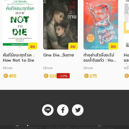
จบ
จบ
จบ
คัมภีร์ชนะทุกโรค :
One Die...วันตาย
ทำอย่างไรจึงจะไม่
Ho
How Not to Die
จมน้ำในแก้ว : How
แล
Not to Drown in
ต่า
EBook
EBook
EBook
หนั
a Glass of
455
328
Water
275
-10%
ติดต่อเรา:
digitalbusiness@se-