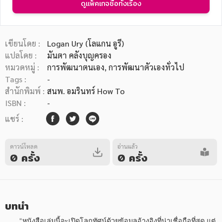
ดูแพ็คเกจซื้อทั้งเรื่อง
เขียนโดย :
Logan Ury (โลแกน อูรี)
แปลโดย :
มันตา คลังบุญครอง
หมวดหมู่ :
การพัฒนาตนเอง
, การพัฒนาตัวเองทั่วไป
หมวดหมู่หนังสือ
Tags :
-
สำนักพิมพ์ :
สนพ. อมรินทร์ How To
ISBN :
-
หมวดหมู่ยอดนิยม
แชร์ :
ดาวน์โหลด
อ่านแล้ว
หนังสือออกใหม่
หนังสือยอดนิยม
หนังสือเช่า
อีบุ๊กอ่านฟรี
0 ครั้ง
0 ครั้ง
หนังสือเสียง
โปรโมชั่นลดราคา
บทนำ
หมวดหมู่หนังสือ
       "หนังสือเล่มนี้จะเปิดโลกทัศน์ด้วยข้อมูลอ้างอิงที่น่าเชื่อถือที่สุด แต่