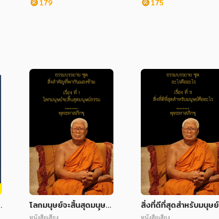
179
175
ร
โลกมนุษย์จะสิ้นสุดมนุษย์
สิ่งที่ดีที่สุดสำหรับมนุษย์
ธรรม ชุด สิ่งสำคัญที่พากั
ออะไร ชุด อะไรคืออะไร
หนังสือเสียง
หนังสือเสียง