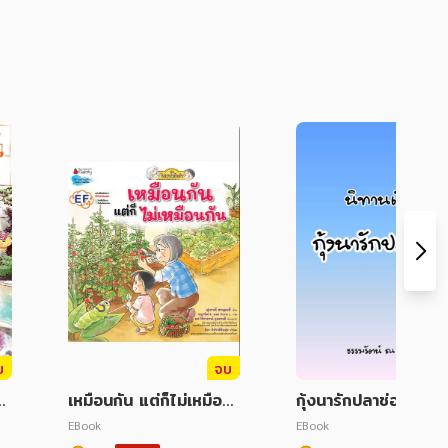
บ
จบ
Mi
เหมือนกัน แต่ก็ไม่เหมือน
กุ้งนารักปลาช่อน
ใจ
กัน
EBook
EBook