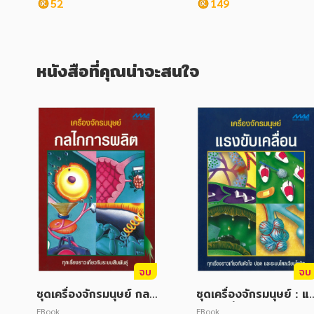
52
149
หนังสือที่คุณน่าจะสนใจ
จบ
จบ
ชุดเครื่องจักรมนุษย์ กลไ
ชุดเครื่องจักรมนุษย์ : แ
กลการผลิต
งขับเคลื่อน
EBook
EBook