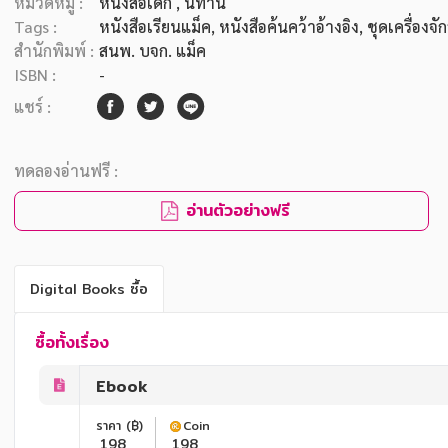
หมวดหมู่ :
หนังสือเด็ก
, นิทาน
Tags :
หนังสือเรียนแม็ค
,
หนังสือค้นคว้าอ้างอิง
,
ชุดเครื่องจั
สำนักพิมพ์ :
สนพ. บจก. แม็ค
ISBN :
-
แชร์ :
ทดลองอ่านฟรี :
อ่านตัวอย่างฟรี
Digital Books ซื้อ
ซื้อทั้งเรื่อง
Ebook
ราคา (฿)
Coin
198
198