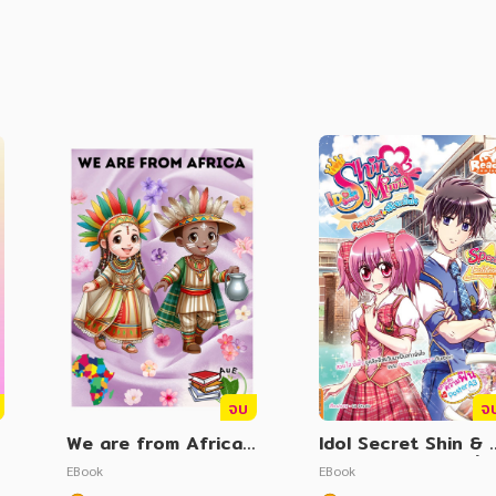
จบ
จ
We are from Africa:
Idol Secret Shin & 
พวกเรามาจากทวีปแอฟริ
nna คอยดูนะ ฉันจะมั่น
EBook
EBook
กา
(ฉบับการ์ตูน)