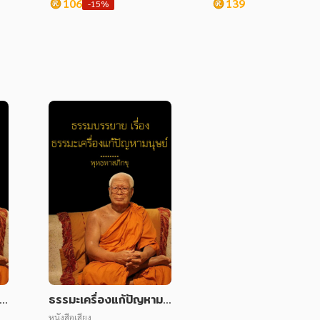
106
139
-15%
คื
ธรรมะเครื่องแก้ปัญหามนุ
ษย์
หนังสือเสียง