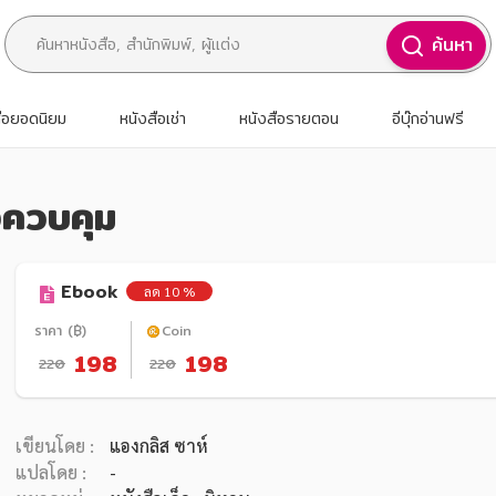
ค้นหา
สือยอดนิยม
หนังสือเช่า
หนังสือรายตอน
อีบุ๊กอ่านฟรี
องควบคุม
Ebook
ลด 10 %
ราคา (฿)
Coin
198
198
220
220
เขียนโดย :
แองกลิส ซาห์
แปลโดย :
-