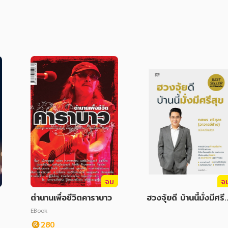
จบ
จ
ตำนานเพื่อชีวิตคาราบาว
ฮวงจุ้ยดี บ้านนี้มั่งมีศรีส
ข
EBook
280