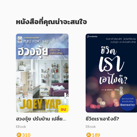
หนังสือที่คุณน่าจะสนใจ
จบ
ฮวงจุ้ย ปรับบ้าน เปลี่ยนชี
ชีวิตเราเอาไงดี?
วิต
EBook
EBook
310
189