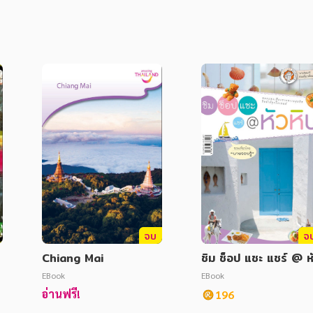
จบ
จ
Chiang Mai
ชิม ช็อป แชะ แชร์ @ ห
หิน
EBook
EBook
อ่านฟรี!
196