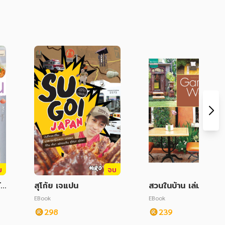
บ
จบ
ัว
สุโก้ย เจแปน
สวนในบ้าน เล่ม 31 : 
rden We Love
EBook
EBook
298
239