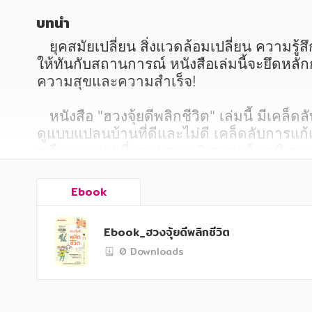
หนังสือเด็ก
หนังสือเด็ก
บทนำ
การพัฒนาตนเอง
การพัฒนาตนเอง
   ยุคสมัยเปลี่ยน สิ่งแวดล้อมเปลี่ยน ความรู้สึกนึกคิดก็เปลี่ยน ยิ่งเป็นสมัยที่เกิดความเปลี่ยนแปลงอย่างรวดเร็วเช่นนี้ ยิ่งควรปรับเปลี่ยนบางสิ่ง
ความรู้ทั่วไป
ความรู้ทั่วไป
ให้ทันกับสถานการณ์ หนังสือเล่มนี้จะยึดหลัก
ความสุขและความสำเร็จ!

การ์ตูนความรู้ การ์ตูน
การ์ตูนความรู้ การ์ตูน
   หนังสือ "ฮวงจุ้ยดีพลิกชีวิต" เล่มนี้ มีเค
การ์ตูนมังงะ (Manga)
การ์ตูนมังงะ (Manga)
ดูแบบแปลนบ้านที่ดีและไม่ดี เคล็ดลับการแก้แ
ๆ อีกมากมายที่ผสมผสาน 3 ศาสตร์ อาทิ ฮวงจุ
บ้าน แบบที่ไม่เคยมีหนังสือเล่มไหนทำมาก่อน

Ebook
   หากทุกคนได้นำหลักการของฮวงจุ้ย คาโซ แ
ช่วยเปิดดวงการงาน การเงิน ความรัก ความสั
Ebook_ฮวงจุ้ยดีพลิกชีวิต
0 Downloads