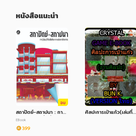
หนังสือแนะนำ
จบ
สถาปัตย์-สถาปนา : การ
ศิลปะการเป่าแก้ว(เล่มที่
(เมือง)ดีไซน์พื้นที่และควา
2)
EBook
มนัยสถาปัตยกรรม
399