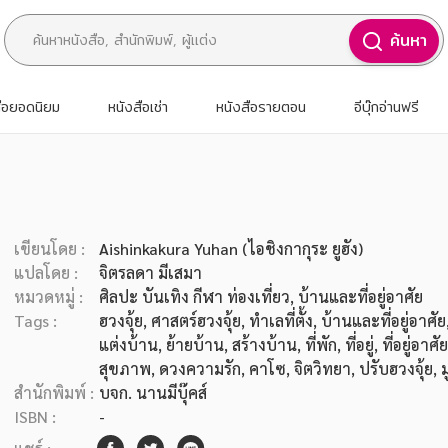
ค้นหา
สือยอดนิยม
หนังสือเช่า
หนังสือรายตอน
อีบุ๊กอ่านฟรี
เขียนโดย :
Aishinkakura Yuhan (ไอชิงกากุระ ยูฮัง)
แปลโดย :
จิตรลดา มีเสมา
หมวดหมู่ :
ศิลปะ บันเทิง กีฬา ท่องเที่ยว
, บ้านและที่อยู่อาศัย
Tags :
ฮวงจุ้ย
,
ศาสตร์ฮวงจุ้ย
,
ทำเลที่ตั้ง
,
บ้านและที่อยู่อาศัย
แต่งบ้าน
,
ย้ายบ้าน
,
สร้างบ้าน
,
ที่พัก
,
ที่อยู่
,
ที่อยู่อาศัย
สุขภาพ
,
ดวงความรัก
,
คาโซ
,
จิตวิทยา
,
ปรับฮวงจุ้ย
,
ม
สำนักพิมพ์ :
บจก. นานมีบุ๊คส์
ISBN :
-