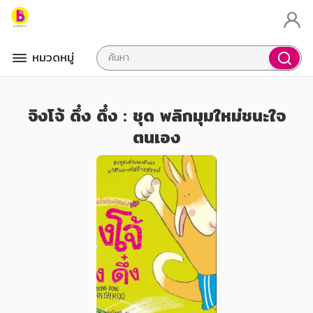
หมวดหมู่
จิงโจ้ ดึ๋ง ดึ๋ง : ชุด พลิกมุมใหม่ชนะใจ
ตนเอง