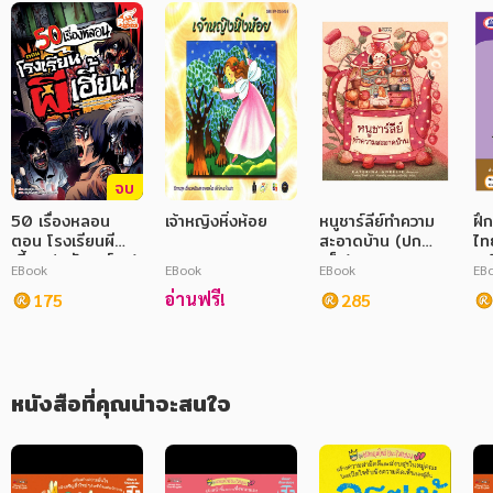
ภาษาศาสตร์
หนังสือเด็ก
การพัฒนาตนเอง
ความรู้ทั่วไป
จบ
การ์ตูนความรู้ การ์ตูน
50 เรื่องหลอน
เจ้าหญิงหิ่งห้อย
หนูชาร์ลีย์ทำความ
ฝึ
ตอน โรงเรียนผี
สะอาดบ้าน (ปก
ไท
การ์ตูนมังงะ (Manga)
เฮี้ยน (ฉบับการ์ตูน)
แข็ง)
เหล
EBook
EBook
EBook
EB
อ่านฟรี!
175
285
หนังสือที่คุณน่าจะสนใจ