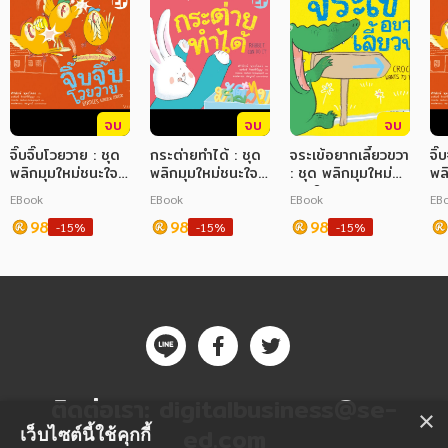
จบ
จบ
จบ
จิ๊บจิ๊บโวยวาย : ชุด
กระต่ายทำได้ : ชุด
จระเข้อยากเลี้ยวขวา
จิ๊
พลิกมุมใหม่ชนะใจ
พลิกมุมใหม่ชนะใจ
: ชุด พลิกมุมใหม่
พล
ตนเอง
ตนเอง
ชนะใจตนเอง
ตน
EBook
EBook
EBook
EB
98
98
98
-15%
-15%
-15%
ติดต่อเรา:
digitalbusiness@se-
×
ed.com
เว็บไซต์นี้ใช้คุกกี้