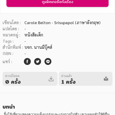
ดูแพ็คเกจซื้อทั้งเรื่อง
เขียนโดย :
Carole Belton - Srisupapol (ภาษาอังกฤษ)
แปลโดย :
-
หมวดหมู่ :
หนังสือเด็ก
หมวดหมู่หนังสือ
Tags :
-
สำนักพิมพ์ :
บจก. นานมีบุ๊คส์
ISBN :
-
หมวดหมู่ยอดนิยม
แชร์ :
ดาวน์โหลด
อ่านแล้ว
หนังสือออกใหม่
หนังสือยอดนิยม
หนังสือเช่า
อีบุ๊กอ่านฟรี
0 ครั้ง
1 ครั้ง
หนังสือเสียง
โปรโมชั่นลดราคา
บทนำ
หมวดหมู่หนังสือ
 จิ้งโจ้เที่ยวแสดงความแข็งแกร่งและเก่งกาจไปทั่ว เขาเผลอทำให้ผู้อื่น