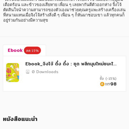
อาหาร สุขภาพ การแพทย์
เดือดร้อน และข้าวของเสียหาย เพื่อน ๆ เลยพากันตีตัวออกห่าง จิ้งโจ้
ตัดสินใจนำความสามารถของตัวเองมาช่วยคุณครูแพะสร้างเครื่องเล่น 
ศิลปะ บันเทิง กีฬา ท่องเที่ยว
ที่สนามแทนเมื่อจิงโจ้สร้างสิ่งดี ๆ เพื่อน ๆ ก็หันมาชอบเขา แล้วทุกคนก็
อยู่ร่วมกันอย่างมีความสุข
สังคม วัฒนธรรม การปกครอง ศาสนาและปรัชญา
ศาสนา และปรัชญา
กฎหมาย สัญญา ภาษี
Ebook
ลด 15%
การเงิน การลงทุน บริหาร
Ebook_จิงโจ้ ดึ๋ง ดึ๋ง : ชุด พลิกมุมใหม่ชนะใจ
นิตยสาร หนังสือพิมพ์
ตนเอง
0 Downloads
ซื้อ (-15%)
ครอบครัว
98
115
วรรณกรรม
การเกษตร ชีววิทยา
การเรียน การศึกษา
หนังสือแนะนำ
เทคโนโลยี การสื่อสาร วิทยาศาสตร์