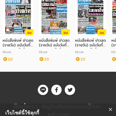
ภาษาศาสตร์
หนังสือเด็ก
การพัฒนาตนเอง
จบ
จบ
จบ
หนังสือพิมพ์ ข่าวสด
ความรู้ทั่วไป
หนังสือพิมพ์ ข่าวสด
หนังสือพิมพ์ ข่าวสด
หน
(รายวัน) ฉบับวันที่
(รายวัน) ฉบับวันที่
(รายวัน) ฉบับวันที่
(รา
03 กุมภาพันธ์
02 กุมภาพันธ์
18 กุมภาพันธ์
10
การ์ตูนความรู้ การ์ตูน
EBook
EBook
EBook
EB
2568
2568
2568
25
10
10
10
การ์ตูนมังงะ (Manga)
ติดต่อเรา:
digitalbusiness@se-
×
ed.com
เว็บไซต์นี้ใช้คุกกี้