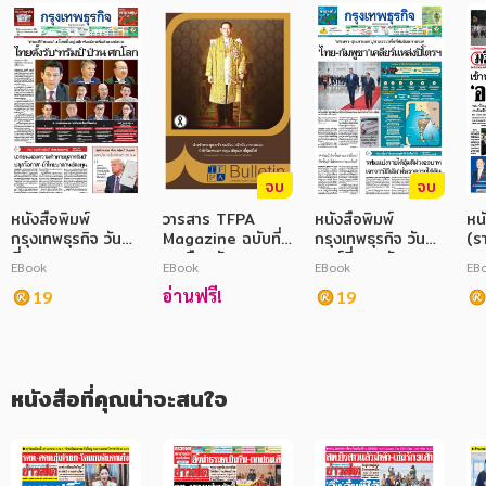
อาหาร สุขภาพ การแพทย์
ศิลปะ บันเทิง กีฬา ท่องเที่ยว
สังคม วัฒนธรรม การปกครอง ศาสนาและปรัชญา
ศาสนา และปรัชญา
กฎหมาย สัญญา ภาษี
จบ
จบ
หนังสือพิมพ์
วารสาร TFPA
หนังสือพิมพ์
หน
การเงิน การลงทุน บริหาร
กรุงเทพธุรกิจ วันพุธ
Magazine ฉบับที่
กรุงเทพธุรกิจ วัน
(รา
ที่ 22 มกราคม
4 เดือนธันวาคม
ศุกร์ที่ 29 กันยายน
27
นิตยสาร หนังสือพิมพ์
EBook
EBook
EBook
EB
2568
2559
2566
อ่านฟรี!
19
19
ครอบครัว
วรรณกรรม
หนังสือที่คุณน่าจะสนใจ
การเกษตร ชีววิทยา
การเรียน การศึกษา
เทคโนโลยี การสื่อสาร วิทยาศาสตร์