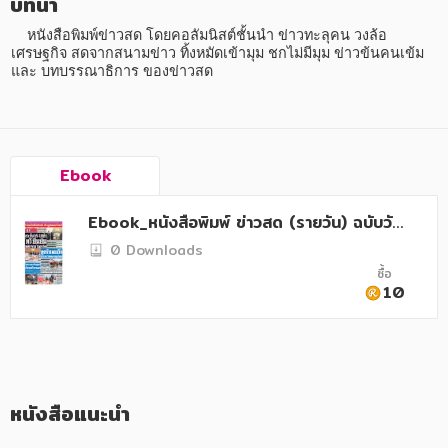
บทนำ
    หนังสือพิมพ์ข่าวสด โดยคอลัมนิสต์ชั้นนำ ข่าวทะลุคน วงล้อ
เศรษฐกิจ สดจากสนามข่าว ทิ้งหมัดเข้ามุม ชกไม่มีมุม ข่าวข้นคนเข้ม 
และ บทบรรณาธิการ ของข่าวสด
หมวดหมู่หนังสือ
Ebook
Ebook_หนังสือพิมพ์ ข่าวสด (รายวัน) ฉบับวัน
หมวดหมู่ยอดนิยม
ที่ 22 กุมภาพันธ์ 2568
0 Downloads
ซื้อ
10
หนังสือออกใหม่
หนังสือยอดนิยม
หนังสือเช่า
อีบุ๊กอ่านฟรี
หนังสือเสียง
โปรโมชั่นลดราคา
หนังสือแนะนำ
หมวดหมู่หนังสือ