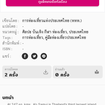
ดูแพ็คเกจซื้อทั้งเรื่อง
เขียนโดย :
การท่องเที่ยวแห่งประเทศไทย (ททท.)
แปลโดย :
-
หมวดหมู่ :
ศิลปะ บันเทิง กีฬา ท่องเที่ยว
, ประเทศไทย
หมวดหมู่หนังสือ
Tags :
การท่องเที่ยว
,
คู่มือท่องเที่ยวประเทศไทย
สำนักพิมพ์ :
-
ISBN :
-
หมวดหมู่ยอดนิยม
แชร์ :
ดาวน์โหลด
อ่านแล้ว
หนังสือออกใหม่
หนังสือยอดนิยม
หนังสือเช่า
อีบุ๊กอ่านฟรี
2 ครั้ง
0 ครั้ง
หนังสือเสียง
โปรโมชั่นลดราคา
บทนำ
หมวดหมู่หนังสือ
     At 247 sq. kms., Ko Samui is Thailand’s third largest island, 