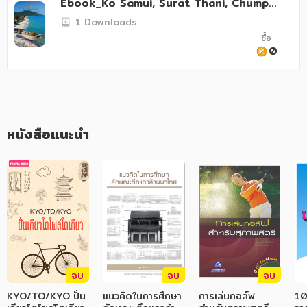
Ebook_Ko Samui, Surat Thani, Chumph
on and Ranong
1 Downloads
ภาษาศาสตร์
ซื้อ
0
หนังสือเด็ก
การพัฒนาตนเอง
ความรู้ทั่วไป
หนังสือแนะนำ
การ์ตูนความรู้ การ์ตูน
การ์ตูนมังงะ (Manga)
จบ
จบ
จบ
KYO/TO/KYO ปั่น
แนวคิดในการศึกษา
การเล่นกอล์ฟ
10