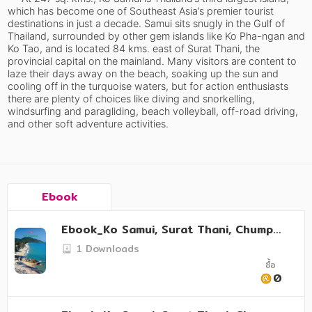
อาหาร สุขภาพ การแพทย์
which has become one of Southeast Asia’s premier tourist 
destinations in just a decade. Samui sits snugly in the Gulf of 
ศิลปะ บันเทิง กีฬา ท่องเที่ยว
Thailand, surrounded by other gem islands like Ko Pha-ngan and 
Ko Tao, and is located 84 kms. east of Surat Thani, the 
สังคม วัฒนธรรม การปกครอง ศาสนาและปรัชญา
provincial capital on the mainland. Many visitors are content to 
laze their days away on the beach, soaking up the sun and 
ศาสนา และปรัชญา
cooling off in the turquoise waters, but for action enthusiasts 
there are plenty of choices like diving and snorkelling, 
windsurfing and paragliding, beach volleyball, off-road driving, 
กฎหมาย สัญญา ภาษี
and other soft adventure activities.
การเงิน การลงทุน บริหาร
นิตยสาร หนังสือพิมพ์
Ebook
ครอบครัว
วรรณกรรม
Ebook_Ko Samui, Surat Thani, Chumph
on and Ranong
1 Downloads
การเกษตร ชีววิทยา
ซื้อ
0
การเรียน การศึกษา
เทคโนโลยี การสื่อสาร วิทยาศาสตร์