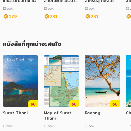
เกียวโตโผล่โตเกียว
ลักษณะตึกแถวล้าน
สำหรับสุภาพสตรี
จา
นาไทย
EBook
EBook
EBook
EB
179
231
231
หนังสือที่คุณน่าจะสนใจ
จบ
จบ
จบ
Surat Thani
Map of Surat
Ranong
C
Thani
EBook
EBook
EBook
EB