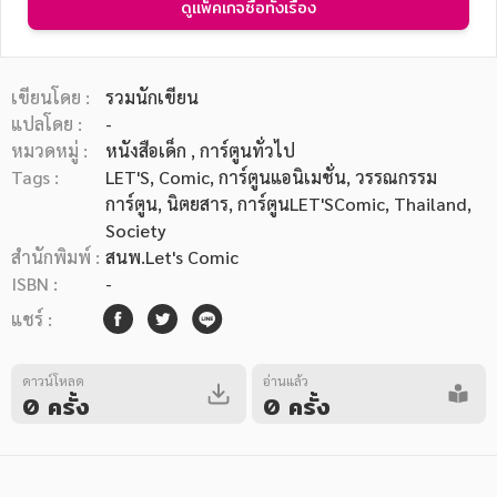
ดูแพ็คเกจซื้อทั้งเรื่อง
เขียนโดย :
รวมนักเขียน
แปลโดย :
-
หมวดหมู่ :
หนังสือเด็ก
, การ์ตูนทั่วไป
หมวดหมู่หนังสือ
Tags :
LET'S
,
Comic
,
การ์ตูนแอนิเมชั่น
,
วรรณกรรม
การ์ตูน
,
นิตยสาร
,
การ์ตูนLET'SComic
,
Thailand
,
Society
หมวดหมู่ยอดนิยม
สำนักพิมพ์ :
สนพ.Let's Comic
ISBN :
-
แชร์ :
หนังสือออกใหม่
หนังสือยอดนิยม
หนังสือเช่า
อีบุ๊กอ่านฟรี
หนังสือเสียง
โปรโมชั่นลดราคา
ดาวน์โหลด
อ่านแล้ว
0 ครั้ง
0 ครั้ง
หมวดหมู่หนังสือ