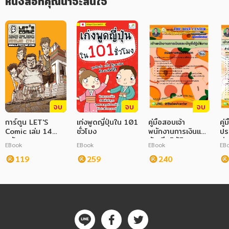
หนังสือที่คุณน่าจะสนใจ
จบ
จบ
จบ
การ์ตูน LET'S
เก่งพูดญี่ปุ่นใน 101
คู่มือสอบเจ้า
คู่
Comic เล่ม 14
ชั่วโมง
พนักงานการเงินและ
ปร
ฉบับ Pocket Book
บัญชีปฏิบัติงาน
ท่
EBook
EBook
EBook
EB
กรมทางหลวงชนบท
ปล
119
259
240
ท่อ