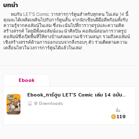
อาหาร สุขภาพ การแพทย์
บทนำ
ศิลปะ บันเทิง กีฬา ท่องเที่ยว
      พบกับ LET'S Comic วารสารการ์ตูนสำหรับทุกคน ในเล่ม 14 นี้ 
คุณจะได้เพลิดเพลินไปกับการ์ตูนสั้น จากนักเขียนฝีมือดีพร้อมทั้งรับ
ความรู้จากคอลัมน์ในเล่ม ซึ่งจะเน้นไปที่การวาดรูปและความคิด
สังคม วัฒนธรรม การปกครอง ศาสนาและปรัชญา
สร้างสรรค์ โดยมีทั้งคอลัมน์แนะนำศิลปิน คอลัมน์สอนการวาดรูป 
คอลัมน์ซึ่งเปิดพื้นที่ให้ทางบ้านส่งผลงานเข้าร่วมสนุก รวมถึงคอลัมน์
ศาสนา และปรัชญา
เชิงสร้างสรรค์ด้านการออกแบบจากสิ่งรอบๆ ตัว ร่วมติดตามความ
เคลื่อนไหวในวงการการ์ตูนได้แล้วในเล่ม!
กฎหมาย สัญญา ภาษี
การเงิน การลงทุน บริหาร
นิตยสาร หนังสือพิมพ์
Ebook
ครอบครัว
Ebook_การ์ตูน LET'S Comic เล่ม 14 ฉบับ
วรรณกรรม
Pocket Book
0 Downloads
ซื้อ
การเกษตร ชีววิทยา
119
การเรียน การศึกษา
เทคโนโลยี การสื่อสาร วิทยาศาสตร์