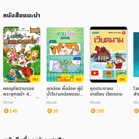
ภาษาศาสตร์
หนังสือแนะนำ
หนังสือเด็ก
การพัฒนาตนเอง
ความรู้ทั่วไป
การ์ตูนความรู้ การ์ตูน
การ์ตูนมังงะ (Manga)
จบ
จบ
จบ
ผจญภัยตามรอย
นกน้อย ผึ้งน้อย ผู้มี
ชุดประชาคม
โลก
พระพุทธเจ้า 4
น้ำใจ/นกน้อยจอม
อาเซียน เวียดนาม
สำ
(พระเจ้า 500 ชาติ)
โกหก
บน
EBook
EBook
EBook
EB
(ฉบับการ์ตูน)
145
35
295