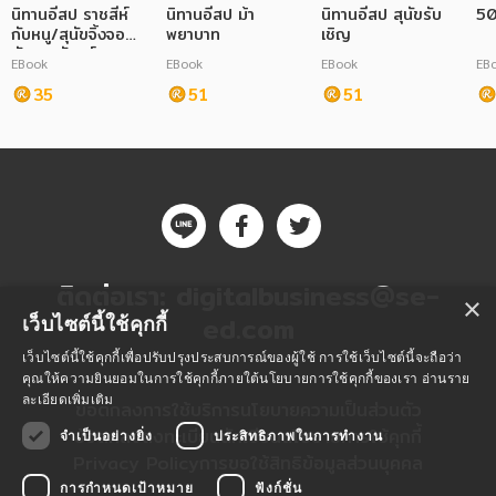
นิทานอีสป ราชสีห์
นิทานอีสป ม้า
นิทานอีสป สุนัขรับ
50
กับหนู/สุนัขจิ้งจอก
พยาบาท
เชิญ
กับพระจันทร์
EBook
EBook
EBook
EB
35
51
51
ติดต่อเรา:
digitalbusiness@se-
×
ed.com
เว็บไซต์นี้ใช้คุกกี้
เว็บไซต์นี้ใช้คุกกี้เพื่อปรับปรุงประสบการณ์ของผู้ใช้ การใช้เว็บไซต์นี้จะถือว่า
คุณให้ความยินยอมในการใช้คุกกี้ภายใต้นโยบายการใช้คุกกี้ของเรา
อ่านราย
ละเอียดเพิ่มเติม
ข้อตกลงการใช้บริการ
นโยบายความเป็นส่วนตัว
ข้อตกลงลงทะเบียนนักเขียน
นโยบายการใช้คุกกี้
จำเป็นอย่างยิ่ง
ประสิทธิภาพในการทำงาน
Privacy Policy
การขอใช้สิทธิข้อมูลส่วนบุคคล
การกำหนดเป้าหมาย
ฟังก์ชั่น