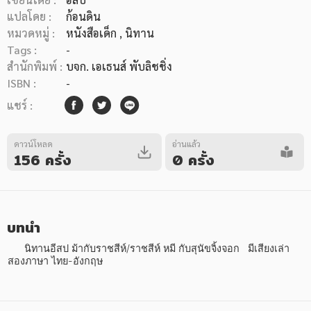
แปลโดย :
ก้อนดิน
หมวดหมู่ :
หนังสือเด็ก
, นิทาน
Tags :
-
สำนักพิมพ์ :
บจก. เอเธนส์ พับลิชชิ่ง
ISBN :
-
หมวดหมู่หนังสือ
แชร์ :
ดาวน์โหลด
อ่านแล้ว
156 ครั้ง
0 ครั้ง
หมวดหมู่ยอดนิยม
หนังสือออกใหม่
หนังสือยอดนิยม
หนังสือเช่า
อีบุ๊กอ่านฟรี
บทนำ
หนังสือเสียง
โปรโมชั่นลดราคา
      นิทานอีสป ม้ากับราชสีห์/ราชสีห์ หมี กับสุนัขจิ้งจอก   มีเสียงเล่า 
สองภาษา ไทย-อังกฤษ
หมวดหมู่หนังสือ