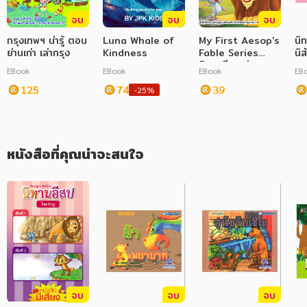
จบ
จบ
จบ
ภาษาศาสตร์
กรุงเทพฯ น่ารู้ ตอน
Luna Whale of
My First Aesop's
นิ
หนังสือเด็ก
ย่านเก่า เล่ากรุง
Kindness
Fable Series
นิ
นิทานอีสปเล่มแรก
หนู
EBook
EBook
EBook
EB
ของหนู ราชสีกับหนู
การพัฒนาตนเอง
125
74
The Lion and
39
-25%
The Mouse
ความรู้ทั่วไป
การ์ตูนความรู้ การ์ตูน
หนังสือที่คุณน่าจะสนใจ
การ์ตูนมังงะ (Manga)
จบ
จบ
จบ