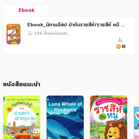
อาหาร สุขภาพ การแพทย์
Ebook
ศิลปะ บันเทิง กีฬา ท่องเที่ยว
Ebook_นิทานอีสป ม้ากับราชสีห์/ราชสีห์ หมี กั
สังคม วัฒนธรรม การปกครอง ศาสนาและปรัชญา
บสุนัขจิ้งจอ
156 Downloads
ศาสนา และปรัชญา
ซื้อ
0
กฎหมาย สัญญา ภาษี
การเงิน การลงทุน บริหาร
นิตยสาร หนังสือพิมพ์
หนังสือแนะนำ
ครอบครัว
วรรณกรรม
การเกษตร ชีววิทยา
การเรียน การศึกษา
เทคโนโลยี การสื่อสาร วิทยาศาสตร์