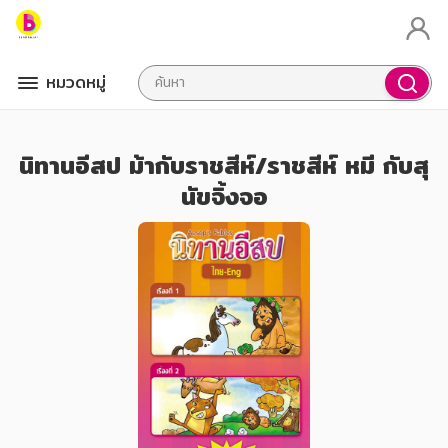
หมวดหมู่
นิทานอีสป ม้ากับราชสีห์/ราชสีห์ หมี กับสุ
นัขจิ้งจอ